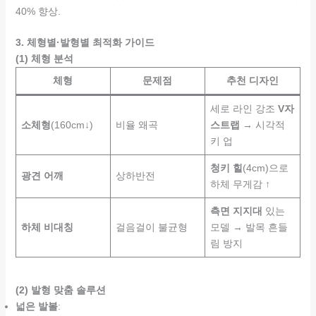
40% 향상.
3. 체형별·발형별 최적화 가이드
(1) 체형 분석
체형
문제점
추천 디자인
세로 라인 강조
V자
소체형
(160cm↓)
비율 왜곡
스트랩
→ 시각적
키 업
청키 힐
(4cm)으로
광견 어깨
상하반전
하체 무게감 ↑
측면 지지대
있는
하체 비대칭
걸음걸이 불균형
모델 → 발목 흔들
림 방지
(2) 발형 맞춤 솔루션
넓은 발볼
: