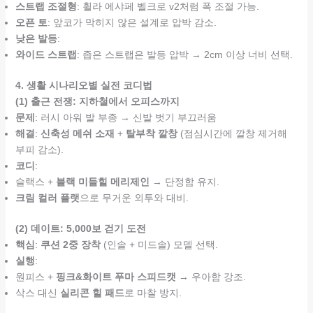
스트랩 조절형
: 휠라 에샤페 벨크로 v2처럼 폭 조절 가능.
오픈 토
: 앞코가 막히지 않은 설계로 압박 감소.
낮은 발등
:
와이드 스트랩
: 좁은 스트랩은 발등 압박 → 2cm 이상 너비 선택.
4. 생활 시나리오별 실전 코디법
(1) 출근 전쟁: 지하철에서 오피스까지
문제
: 러시 아워 발 부종 → 신발 벗기 부끄러움
해결
:
신축성 메쉬 소재
+
탈부착 깔창
(점심시간에 깔창 제거해
부피 감소).
코디
:
슬랙스 +
블랙 미들힐 메리제인
→ 단정함 유지.
크림 컬러 플랫
으로 무거운 외투와 대비.
(2) 데이트: 5,000보 걷기 도전
핵심
:
쿠션 2중 장착
(인솔 + 미드솔) 모델 선택.
실행
:
원피스 +
핑크&화이트 푸마 스피드캣
→ 우아함 강조.
삭스 대신
실리콘 힐 패드
로 마찰 방지.