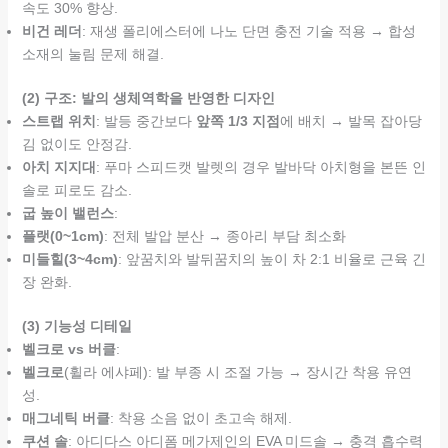
속도 30% 향상.
비건 레더
: 재생 폴리에스터에 나노 단면 충전 기술 적용 → 합성
소재의 눌림 문제 해결.
(2) 구조: 발의 생체역학을 반영한 디자인
스트랩 위치
: 발등 중간보다
앞쪽 1/3 지점
에 배치 → 발목 잡아당
김 없이도 안정감.
아치 지지대
: 푸마 스피드캣 발렛의 경우 발바닥 아치형을 본뜬 인
솔로 피로도 감소.
굽 높이 밸런스
:
플랫(0~1cm)
: 전체 발압 분산 → 종아리 부담 최소화
미들힐(3~4cm)
: 앞꿈치와 발뒤꿈치의 높이 차 2:1 비율로 근육 긴
장 완화.
(3) 기능성 디테일
벨크로 vs 버클
:
벨크로
(휠라 에샤페): 발 부종 시 조절 가능 → 장시간 착용 유연
성.
매그네틱 버클
: 착용 소음 없이 초고속 해제.
쿠션 솔
: 아디다스 아디폼 메가제인의 EVA 미드솔 → 충격 흡수력