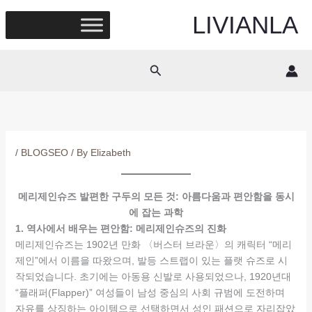
Skip
LIVIANLA
to
content
Search
/
BLOGSEO
/ By
Elizabeth
메리제인슈즈 발편한 구두의 모든 것: 아름다움과 편안함을 동시
에 잡는 과학
1. 역사에서 배우는 편안함: 메리제인슈즈의 진화
메리제인슈즈는 1902년 만화 〈버스터 브라운〉의 캐릭터 “메리
제인”에서 이름을 따왔으며, 발등 스트랩이 있는 플랫 슈즈로 시
작되었습니다. 초기에는 아동용 신발로 사용되었으나, 1920년대
“플래퍼(Flapper)” 여성들이 남성 중심의 사회 규범에 도전하며
자유를 상징하는 아이템으로 선택하면서 성인 패션으로 자리잡았