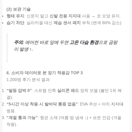
(2) 보관 기술
형태 유지
: 신문지 말고
신발 전용 지지대
사용 → 코 모양 유지.
습기 차단
: 실리카겔 대신
제습 센서 패치
부착 (변색 80% 감소).
주의
: 에어컨 바로 앞에 두면
고온 다습 환경
으로 곰팡
이 발생 ↑.
6. 소비자 데이터로 본 장기 착용감 TOP 3
1,200명 후기 분석 결과:
“발등 압박 0”
: 스트랩 안쪽
실리콘 패드
장착 모델 (불만 1위 해
결).
“5시간 이상 착용 시 발바닥 통증 없음”
: EVA 쿠션 + 아치
지지대
병용.
“계절 통과 가능”
: 항균 소재 (여름 땀 냄새 ↓) + 보온 안감 (겨울
착용).