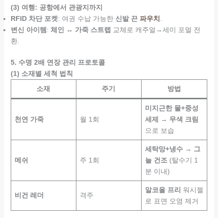
(3) 여행: 공항에서 관광지까지
RFID 차단 포켓
: 여권 수납 가능한
신발 끈
파우치
.
변신 아이템
:
체인 ↔ 가죽 스트랩
교체로 캐주얼→세미 포멀 전
환.
5. 수명 2배 연장 관리 프로토콜
(1) 소재별 세척 법칙
소재
주기
방법
미지근한 물+중성
천연 가죽
월 1회
세제
→
무색 크림
으로 보습
세탁망+냉수
→
그
메쉬
주 1회
늘 건조
(탈수기 1
분 이내)
알코올 프리
워시젤
비건 레더
격주
로 표면 오염 제거