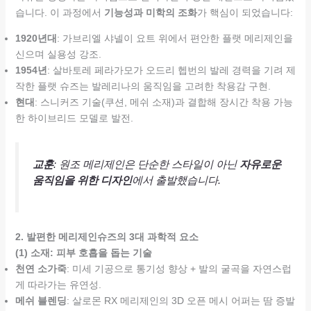
습니다. 이 과정에서
기능성과 미학의 조화
가 핵심이 되었습니다:
1920년대
: 가브리엘 샤넬이 요트 위에서 편안한 플랫 메리제인을
신으며 실용성 강조.
1954년
: 살바토레 페라가모가 오드리 헵번의 발레 경력을 기려 제
작한 플랫 슈즈는 발레리나의 움직임을 고려한 착용감 구현.
현대
: 스니커즈 기술(쿠션, 메쉬 소재)과 결합해 장시간 착용 가능
한 하이브리드 모델로 발전.
교훈
: 원조 메리제인은 단순한 스타일이 아닌
자유로운
움직임을 위한 디자인
에서 출발했습니다.
2. 발편한 메리제인슈즈의 3대 과학적 요소
(1) 소재: 피부 호흡을 돕는 기술
천연 소가죽
: 미세 기공으로 통기성 향상 + 발의 굴곡을 자연스럽
게 따라가는 유연성.
메쉬 블렌딩
: 살로몬 RX 메리제인의 3D 오픈 메시 어퍼는 땀 증발