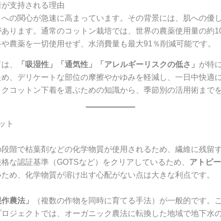
着が支持される理由
」
への関心が急速に高まっています。その背景には、肌への優
があります。通常のコットン栽培では、世界の農薬使用量の約1
や農薬を一切使用せず、水消費量も最大91％削減可能です。
ては、
「吸湿性」「通気性」「アレルギーリスクの低さ」
が特
ため、デリケートな部位の摩擦やかゆみを軽減し、一日中快適
ックコットン下着を選ぶための知識から、季節別の活用術まで
ット
の段階で枯葉剤などの化学物質が使用されるため、繊維に残留
格な認証基準（GOTSなど）をクリアしているため、
アトピー
いため、化学物質が溶け出す心配がない点は大きな利点です。
混作農法」
（複数の作物を同時に育てる手法）が一般的です。
プロジェクトでは、オーガニック農法に転換した地域で地下水