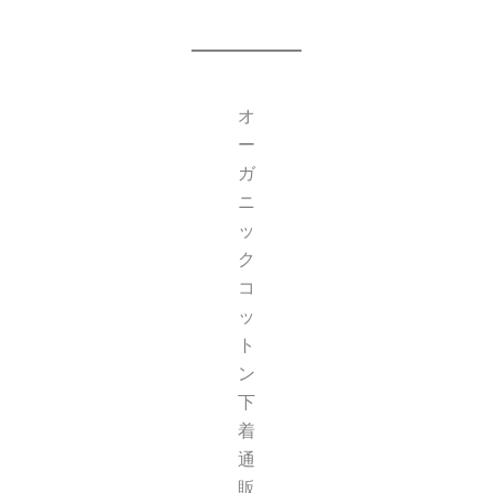
オ
ー
ガ
ニ
ッ
ク
コ
ッ
ト
ン
下
着
通
販