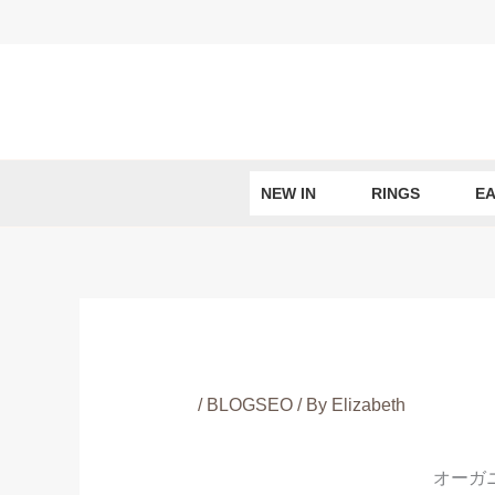
Skip
to
content
NEW IN
RINGS
EA
/
BLOGSEO
/ By
Elizabeth
オーガ