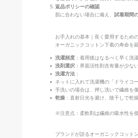
返品ポリシーの確認
肌に合わない場合に備え、
試着期間
お手入れの基本｜長く愛用するため
オーガニックコットン下着の寿命を
洗濯頻度
：着用後はなるべく早く洗
洗剤選択
：界面活性剤含有量が少な
洗濯方法
：
ネットに入れて洗濯機の「ドライコ
手洗いの場合は、押し洗いで繊維を
乾燥
：直射日光を避け、陰干しで乾燥
※注意点：柔軟剤は繊維の吸水性を
ブランドが語るオーガニックコット