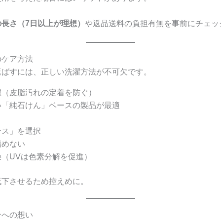
の長さ（7日以上が理想）
や返品送料の負担有無を事前にチェッ
のケア方法
延ばすには、正しい洗濯方法が不可欠です。
濯（皮脂汚れの定着を防ぐ）
い「純石けん」ベースの製品が最適
ース」を選択
傷めない
（UVは色素分解を促進）
低下させるため控えめに。
ンへの想い