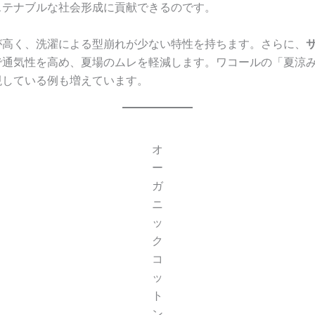
ステナブルな社会形成に貢献できるのです。
が高く、洗濯による型崩れが少ない特性を持ちます。さらに、
で通気性を高め、夏場のムレを軽減します。ワコールの「夏涼
現している例も増えています。
オ
ー
ガ
ニ
ッ
ク
コ
ッ
ト
ン