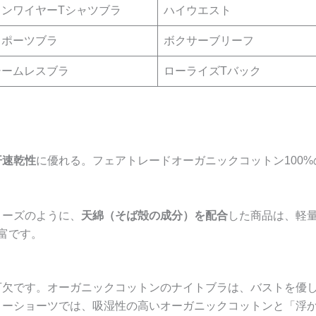
ノンワイヤーTシャツブラ
ハイウエスト
スポーツブラ
ボクサーブリーフ
シームレスブラ
ローライズTバック
汗速乾性
に優れる。フェアトレードオーガニックコットン100
リーズのように、
天綿（そば殻の成分）を配合
した商品は、軽
富です。
可欠です。オーガニックコットンのナイトブラは、バストを優
リーショーツでは、吸湿性の高いオーガニックコットンと「浮