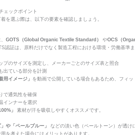
チェックポイント
下着を選ぶ際は、以下の要素を確認しましょう。
は、
GOTS（Global Organic Textile Standard）
や
OCS（Organi
TS認証は、原料だけでなく製造工程における環境・労働基準
ップのサイズを測定し、メーカーごとのサイズ表と照合
も出ている部分を計測
着用イメージ」
を動画で公開している場合もあるため、フィッ
りで通気性を確保
温インナーを選択
100%」
素材が汗を吸収しやすくオススメです。
ズ」や「ペールブルー」
などの淡い色（ペールトーン）が透け
使用を考えた場合にはメリットがあります。