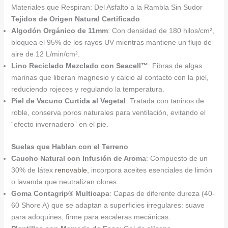
Materiales que Respiran: Del Asfalto a la Rambla Sin Sudor
Tejidos de Origen Natural Certificado
Algodón Orgánico de 11mm
: Con densidad de 180 hilos/cm²,
bloquea el 95% de los rayos UV mientras mantiene un flujo de
aire de 12 L/min/cm².
Lino Reciclado Mezclado con Seacell™
: Fibras de algas
marinas que liberan magnesio y calcio al contacto con la piel,
reduciendo rojeces y regulando la temperatura.
Piel de Vacuno Curtida al Vegetal
: Tratada con taninos de
roble, conserva poros naturales para ventilación, evitando el
“efecto invernadero” en el pie.
Suelas que Hablan con el Terreno
Caucho Natural con Infusión de Aroma
: Compuesto de un
30% de látex
renovable
, incorpora aceites esenciales de limón
o lavanda que neutralizan olores.
Goma Contagrip® Multicapa
: Capas de diferente dureza (40-
60 Shore A) que se adaptan a superficies irregulares: suave
para adoquines, firme para escaleras mecánicas.