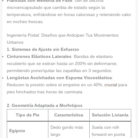
Plantillas con Memoria de Fase
: Gel de silicona
microencapsulado que cambia de estado según la
temperatura, enfriándose en horas calurosas y reteniendo calor
en noches frescas.
Ingeniería Podal: Diseños que Anticipan Tus Movimientos
Urbanos
1. Sistemas de Ajuste sin Esfuerzo
Cinturones Elásticos Laterales
: Bandas de elastano
recubierto que se estiran hasta un 200% sin deformarse,
permitiendo poner/quitar las zapatillas en 3 segundos.
Lengüetas Acolchadas con Espuma Viscoelástica
:
Reducen la presión sobre el empeine en un 40%,
crucial
para
pies hinchados tras horas de caminata.
2. Geometría Adaptada a Morfotipos
Tipo de Pie
Característica
Solución Livianla
Dedo gordo más
Suela con roll-
Egipcio
largo
forward en punta