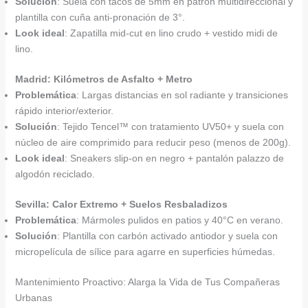
Solución
: Suela con tacos de 5mm en patrón multidireccional y
plantilla con cuña anti-pronación de 3°.
Look ideal
: Zapatilla mid-cut en lino crudo + vestido midi de
lino.
Madrid: Kilómetros de Asfalto + Metro
Problemática
: Largas distancias en sol radiante y transiciones
rápido interior/exterior.
Solución
: Tejido Tencel™ con tratamiento UV50+ y suela con
núcleo de aire comprimido para reducir peso (menos de 200g).
Look ideal
: Sneakers slip-on en negro + pantalón palazzo de
algodón reciclado.
Sevilla: Calor Extremo + Suelos Resbaladizos
Problemática
: Mármoles pulidos en patios y 40°C en verano.
Solución
: Plantilla con carbón activado antiodor y suela con
micropelícula de sílice para agarre en superficies húmedas.
Mantenimiento Proactivo: Alarga la Vida de Tus Compañeras
Urbanas