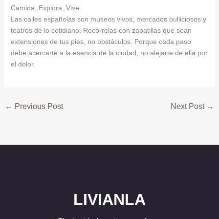
Camina, Explora, Vive
Las calles españolas son museos vivos, mercados bulliciosos y
teatros de lo cotidiano. Recórrelas con zapatillas que sean
extensiones de tus pies, no obstáculos. Porque cada paso
debe acercarte a la esencia de la ciudad, no alejarte de ella por
el dolor.
←
Previous Post
Next Post
→
LIVIANLA