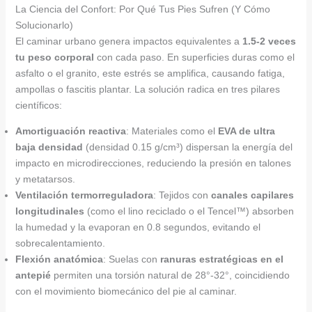
La Ciencia del Confort: Por Qué Tus Pies Sufren (Y Cómo
Solucionarlo)
El caminar urbano genera impactos equivalentes a
1.5-2 veces
tu peso corporal
con cada paso. En superficies duras como el
asfalto o el granito, este estrés se amplifica, causando fatiga,
ampollas o fascitis plantar. La solución radica en tres pilares
científicos:
Amortiguación reactiva
: Materiales como el
EVA de ultra
baja densidad
(densidad 0.15 g/cm³) dispersan la energía del
impacto en microdirecciones, reduciendo la presión en talones
y metatarsos.
Ventilación termorreguladora
: Tejidos con
canales capilares
longitudinales
(como el lino reciclado o el Tencel™) absorben
la humedad y la evaporan en 0.8 segundos, evitando el
sobrecalentamiento.
Flexión anatómica
: Suelas con
ranuras estratégicas en el
antepié
permiten una torsión natural de 28°-32°, coincidiendo
con el movimiento biomecánico del pie al caminar.