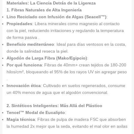
Materiales: La Ciencia Detrás de la Ligereza
1. Fibras Naturales de Alta Ingeniería
Lino Reciclado con Infusión de Algas (Seacell™)
:
Propiedades
: Libera minerales como magnesio al contacto
con la piel, reduciendo irritaciones y regulando la temperatura
de forma pasiva .
Beneficio mediterráneo
: Ideal para días ventosos en la costa,
donde la salinidad reseca la piel.
Algodón de Larga Fibra (Mako/Egipcio)
:
Por qué funciona
: Fibras de 40mm+ crean tejidos de 180-200
hilos/cm², bloqueando el 95% de los rayos UV sin agregar peso
.
Innovación ética
: Cultivado en suelos regenerados, consume
un 40% menos de agua que el algodón convencional.
2. Sintéticos Inteligentes: Más Allá del Plástico
Tencel™ Modal de Eucalipto
:
Magia técnica
: Fibras de pulpa de madera FSC que absorben
la humedad 2x mejor que la seda, evitando el mal olor en axilas
.