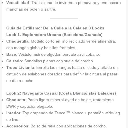
Versatilidad
: Transiciona de invierno a primavera y enmascara
manchas de polen o salitre.
Guía de Estilismo: De la Calle a la Cala en 3 Looks
Look 1: Exploradora Urbana (Barcelona/Granada)
Chaquetilla
: Modelo corto en lino reciclado verde almendra,
con mangas globo y bolsillos frontales.
Base
: Vestido midi de algodón percale azul cobalto.
Calzado
: Sandalias planas con suela de corcho.
Truco Livianla
: Enrolla las mangas hasta el codo y añade un
cinturón de eslabones dorados para definir la cintura al pasar
de día a noche.
Look 2: Navegante Casual (Costa Blanca/Islas Baleares)
Chaqueta
: Parka ligera mineral-dyed en beige, tratamiento
DWR y capucha plegable.
Interior
: Top drapeado de Tencel™ blanco + pantalón wide-leg
de lino.
Accesorios
: Bolso de rafia con aplicaciones de corcho.