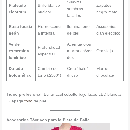
Suaviza
Plateado
Brillo blanco
Zapatos
sombras
electrum
nuclear
negro mate
faciales
Rosa fucsia
Fluorescenci
Ilumina tono
Accesorios
neón
a intensa
de piel
cian eléctrico
Verde
Acentúa ojos
Profundidad
esmeralda
marrones/ver
Oro viejo
espectral
lumínico
des
Dorado
Cambio de
Crea “halo”
Marrón
holográfico
tono (Δ360°)
difuso
chocolate
Truco profesional
: Evitar azul cobalto bajo luces LED blancas
→ apaga
tono
de piel.
Accesorios Tácticos para la Pista de Baile