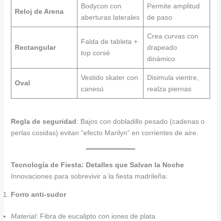
Bodycon con
Permite amplitud
Reloj de Arena
aberturas laterales
de paso
Crea curvas con
Falda de tableta +
Rectangular
drapeado
top corsé
dinámico
Vestido skater con
Disimula vientre,
Oval
canesú
realza piernas
Regla de seguridad
: Bajos con dobladillo pesado (cadenas o
perlas cosidas) evitan “efecto Marilyn” en corrientes de aire.
Tecnología de Fiesta: Detalles que Salvan la Noche
Innovaciones para sobrevivir a la fiesta madrileña:
Forro anti-sudor
Material
: Fibra de eucalipto con iones de plata