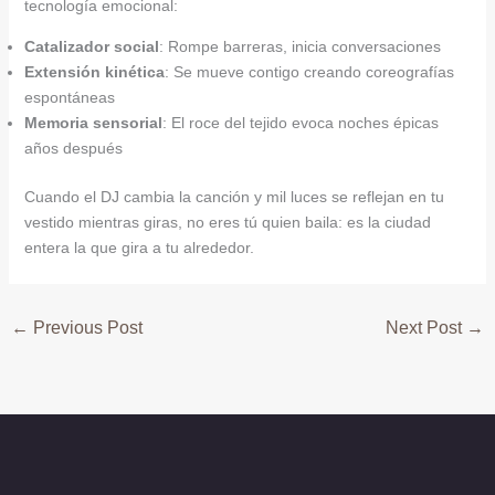
tecnología emocional:
Catalizador social
: Rompe barreras, inicia conversaciones
Extensión kinética
: Se mueve contigo creando coreografías
espontáneas
Memoria sensorial
: El roce del tejido evoca noches épicas
años después
Cuando el DJ cambia la canción y mil luces se reflejan en tu
vestido mientras giras, no eres tú quien baila: es la ciudad
entera la que gira a tu alrededor.
←
Previous Post
Next Post
→