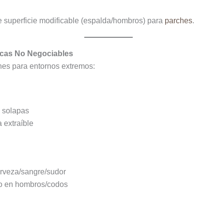
e superficie modificable (espalda/hombros) para
parches
.
sticas No Negociables
nes para entornos extremos:
o solapas
 extraíble
erveza/sangre/sudor
no en hombros/codos