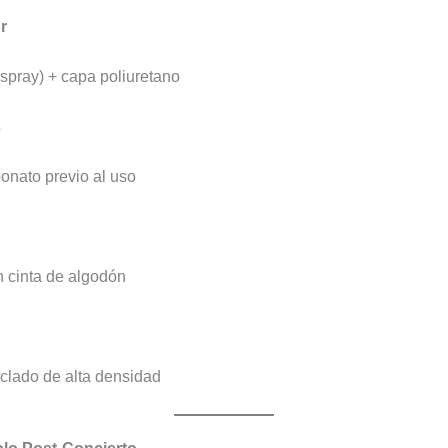
r
 spray) + capa poliuretano
s
bonato previo al uso
n cinta de algodón
ciclado de alta densidad