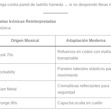
nga contra pared de ladrillo húmeda → si no desprende fibras ni
uetas Icónicas Reinterpretadas
música:
Origen Musical
Adaptación Moderna
Refuerzos en codos con malla
unk 70s
transpirable
Paneles laterales elásticos pa
ockabilly
movimiento
Cremalleras reflectantes para
lam Metal
seguridad
runge 90s
Capucha oculta en cuello