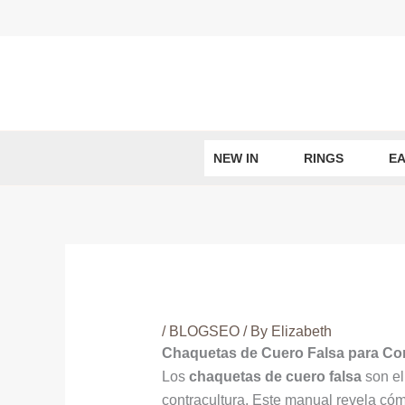
Skip
to
content
NEW IN
RINGS
EA
/
BLOGSEO
/ By
Elizabeth
Chaquetas de Cuero Falsa para Con
Los
chaquetas de cuero falsa
son el
contracultura. Este manual revela cómo