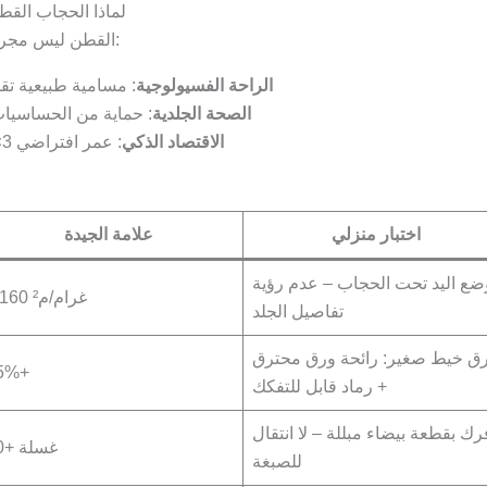
🌟 لماذا الحجاب ال
القطن ليس مجرد قماش عادي – إنه رفيق يومي يوازن بين:
الراحة الفسيولوجية
: مسامية طبيعية تقلل التعرق 40% مقارن
الصحة الجلدية
: حماية من الحساسيات 
الاقتصاد الذكي
: عمر افتراضي 3× أطول من البوليستر عند العناية الصحيحة
اختبار منزلي
علامة الجيدة
ضع اليد تحت الحجاب – عدم رؤية
≥ 160 غرام/م²
تفاصيل الجلد
ق خيط صغير: رائحة ورق محترق
5%+
+ رماد قابل للتفكك
رك بقطعة بيضاء مبللة – لا انتقال
50+ غسلة
للصبغة