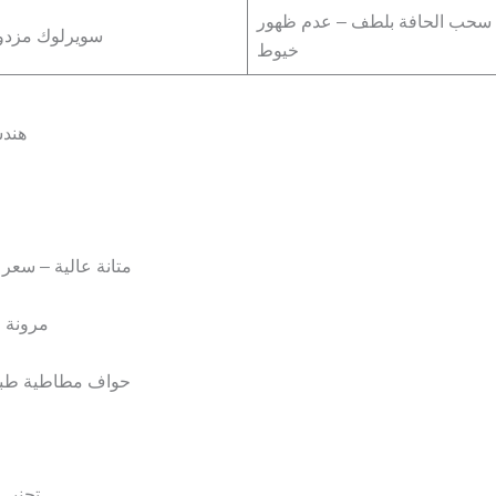
سحب الحافة بلطف – عدم ظهور
سويرلوك مزدو
خيوط
🧵 ه
متانة عالية – سعر التصنيع 30% أقل – مث
مرونة ط
حواف مطاطية طبيعية – توفير 100% 
تجنبي المزائج <0