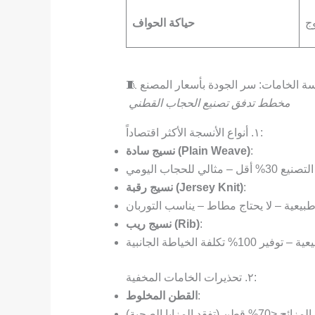
ج
حياكة الحواف
ندسة الخامات: سر الجودة بأسعار المصنع
مخطط تدفق تصنيع الحجاب القطني
١. أنواع الأنسجة الأكثر اقتصاداً:
:
نسيج سادة (Plain Weave)
الي للحجاب اليومي
:
نسيج رقبة (Jersey Knit)
بيعية – لا يحتاج مطاط – يناسب التوربان
:
نسيج ريب (Rib)
تكلفة الخياطة الجانبية
٢. تحذيرات الخامات المخفية:
:
القطن المخلوط
7% قطن (تفقد المزايا الصحية)