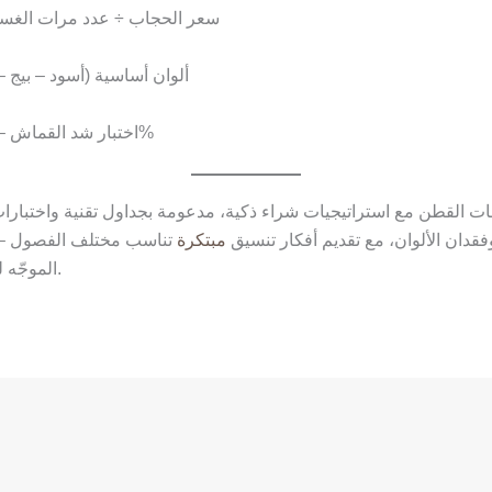
سعر الحجاب ÷ عدد مرات الغسيل ≥ 0.1 (مثال: 3 دولار ÷ 30 غس
4 ألوان أساسية (أسود – بيج – كحلي
اختبار شد القماش – يجب العودة للحجم الأصلي بعد التمديد 20%
امات القطن مع استراتيجيات شراء ذكية، مدعومة بجداول تقنية واختبارا
فقدان الألوان، مع تقديم أفكار تنسيق
مبتكرة
تناسب مختلف الفصول –
الموجّه للمرأة المسلمة دون إشارة لمواسم محددة.