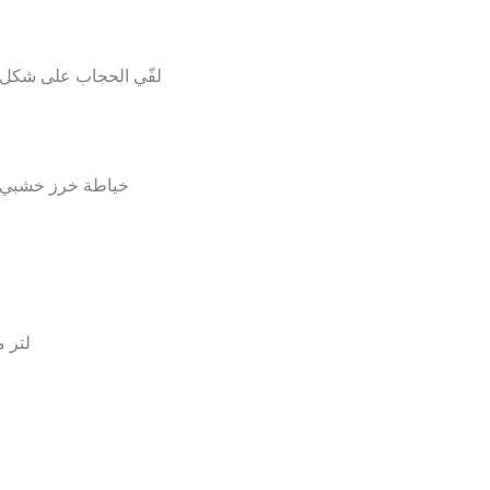
لفّي الحجاب على شكل 
خياطة خرز خشبي صغير عند 
4 لتر