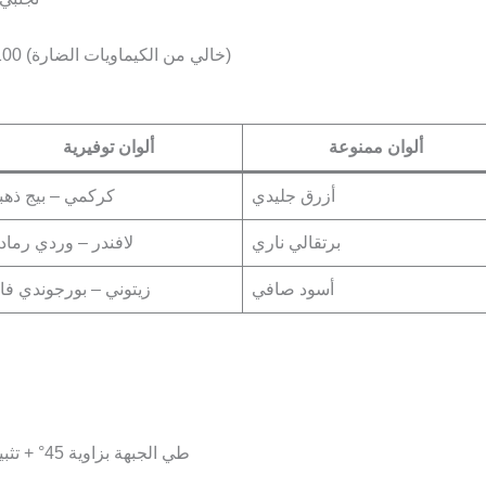
ابحثي عن شهادات Oeko-Tex Standard 100 (خالي من الكيماويات الضارة)
ألوان ممنوعة
ألوان توفيرية
أزرق جليدي
كركمي – بيج ذهب
برتقالي ناري
لافندر – وردي رماد
أسود صافي
زيتوني – بورجوندي فا
طي الجبهة بزاوية 45° + تثبيتها بشريط سيليكون شفاف (عرض 1 سم)