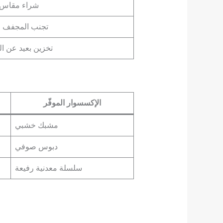
شراء مقاس +5 
تجنب المجفف ا
تخزين بعيد عن ال
الإكسسوار الموفّر
مشبك خشبي
دبوس صوفي
سلسلة معدنية رفيعة