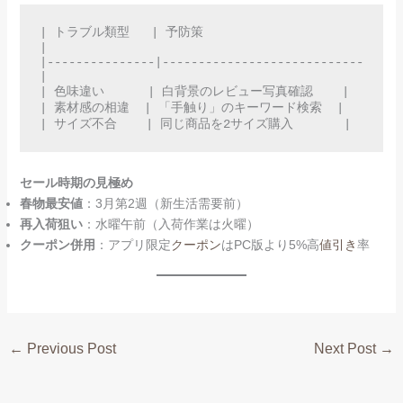
| トラブル類型   | 予防策                      
|  

|---------------|----------------------------
|  

| 色味違い      | 白背景のレビュー写真確認    |  

| 素材感の相違  | 「手触り」のキーワード検索  |  

| サイズ不合    | 同じ商品を2サイズ購入       |  
セール時期の見極め
春物最安値
：3月第2週（新生活需要前）
再入荷狙い
：水曜午前（入荷作業は火曜）
クーポン併用
：アプリ限定
クーポン
はPC版より5%高
値引き
率
←
Previous Post
Next Post
→