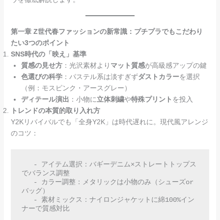
第一章 Z世代春ファッションの新常識：プチプラでもこだわり
たい3つのポイント
SNS時代の「映え」基準
質感の見せ方
：光沢素材より
マット質感
が高級感アップの鍵
色選びの科学
：パステル系は淡すぎず
ダストカラー
を選択
（例：モスピンク・アースグレー）
ディテール演出
：小物に
立体刺繍
や
特殊プリント
を投入
トレンドの本質的取り入れ方
Y2Kリバイバルでも「全身Y2K」は時代遅れに。現代風アレンジ
のコツ：
   - アイテム選択：バギーデニム×ストレートトップス
でバランス調整  

   - カラー調整：メタリックは小物のみ（シューズor
バッグ）  

   - 素材ミックス：ナイロンジャケットに綿100%イン
ナーで質感対比  