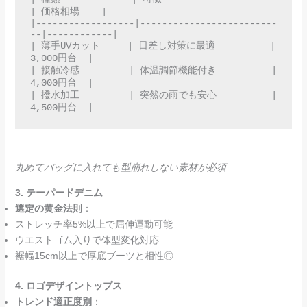
| 価格相場    |  

|------------------|-------------------------
--|------------|  

| 薄手UVカット     | 日差し対策に最適          | 
3,000円台  |  

| 接触冷感         | 体温調節機能付き          | 
4,000円台  |  

| 撥水加工         | 突然の雨でも安心          | 
4,500円台  |  
丸めてバッグに入れても型崩れしない素材が必須
3. テーパードデニム
選定の黄金法則
：
ストレッチ率5%以上で屈伸運動可能
ウエストゴム入りで体型変化対応
裾幅15cm以上で厚底ブーツと相性◎
4. ロゴデザイントップス
トレンド適正度別
：