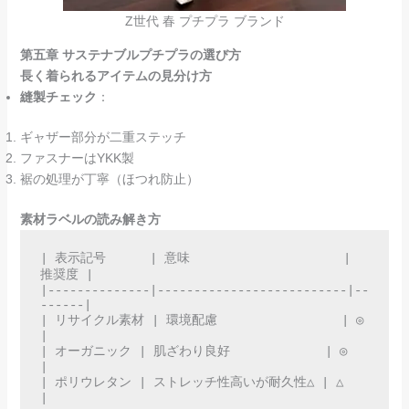
Z世代 春 プチプラ ブランド
第五章 サステナブルプチプラの選び方
長く着られるアイテムの見分け方
縫製チェック
：
ギャザー部分が二重ステッチ
ファスナーはYKK製
裾の処理が丁寧（ほつれ防止）
素材ラベルの読み解き方
| 表示記号      | 意味                     | 
推奨度 |  

|--------------|--------------------------|--
------|  

| リサイクル素材 | 環境配慮                 | ◎      
|  

| オーガニック | 肌ざわり良好             | ◎      
|  

| ポリウレタン | ストレッチ性高いが耐久性△ | △      
|  