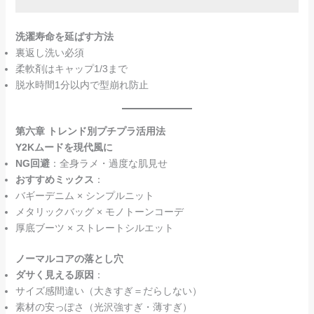
洗濯寿命を延ばす方法
裏返し洗い必須
柔軟剤はキャップ1/3まで
脱水時間1分以内で型崩れ防止
第六章 トレンド別プチプラ活用法
Y2Kムードを現代風に
NG回避
：全身ラメ・過度な肌見せ
おすすめミックス
：
バギーデニム × シンプルニット
メタリックバッグ × モノトーンコーデ
厚底ブーツ × ストレートシルエット
ノーマルコアの落とし穴
ダサく見える原因
：
サイズ感間違い（大きすぎ＝だらしない）
素材の安っぽさ（光沢強すぎ・薄すぎ）