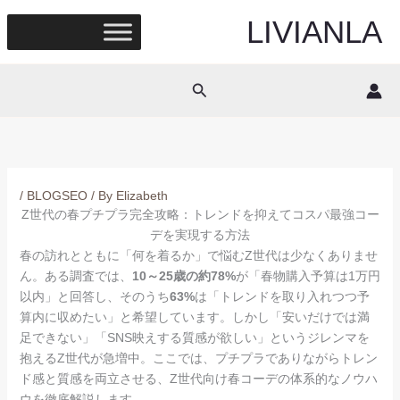
Skip
LIVIANLA
to
content
Search
/
BLOGSEO
/ By
Elizabeth
Z世代の春プチプラ完全攻略：トレンドを抑えてコスパ最強コー
デを実現する方法
春の訪れとともに「何を着るか」で悩むZ世代は少なくありませ
ん。ある調査では、
10～25歳の約78%
が「春物購入予算は1万円
以内」と回答し、そのうち
63%
は「トレンドを取り入れつつ予
算内に収めたい」と希望しています。しかし「安いだけでは満
足できない」「SNS映えする質感が欲しい」というジレンマを
抱えるZ世代が急増中。ここでは、プチプラでありながらトレン
ド感と質感を両立させる、Z世代向け春コーデの体系的なノウハ
ウを徹底解説します。