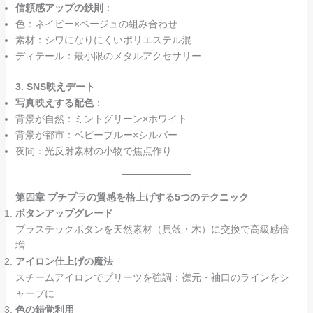
信頼感アップの鉄則
：
色：ネイビー×ベージュの組み合わせ
素材：シワになりにくいポリエステル混
ディテール：最小限のメタルアクセサリー
3. SNS映えデート
写真映えする配色
：
背景が自然：ミントグリーン×ホワイト
背景が都市：ベビーブルー×シルバー
夜間：光反射素材の小物で焦点作り
第四章 プチプラの質感を格上げする5つのテクニック
ボタンアップグレード
プラスチックボタンを天然素材（貝殻・木）に交換で高級感倍
増
アイロン仕上げの魔法
スチームアイロンでプリーツを強調：襟元・袖口のラインをシ
ャープに
色の錯覚利用