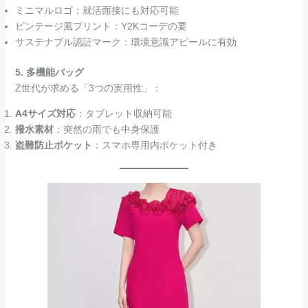
ミニマルロゴ：就活面接にも対応可能
ビンテージ風プリント：Y2Kコーデの要
サステナブル認証マーク：環境意識アピールに有効
5. 多機能バッグ
Z世代が求める「3つの実用性」：
A4サイズ対応
：タブレット収納可能
撥水素材
：突然の雨でも中身保護
盗難防止ポケット
：スマホ専用内ポケット付き