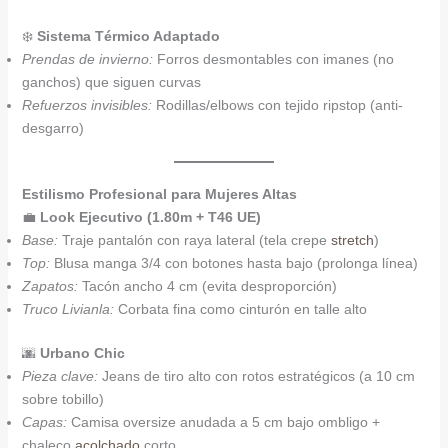
❄️
Sistema Térmico Adaptado
Prendas de invierno:
Forros desmontables con imanes (no
ganchos) que siguen curvas
Refuerzos invisibles:
Rodillas/elbows con tejido ripstop (anti-
desgarro)
Estilismo Profesional para Mujeres Altas
💼
Look Ejecutivo (1.80m + T46 UE)
Base:
Traje pantalón con raya lateral (tela crepe
stretch
)
Top:
Blusa manga 3/4 con botones hasta bajo (prolonga línea)
Zapatos:
Tacón ancho 4 cm (evita desproporción)
Truco Livianla:
Corbata fina como cinturón en talle alto
🌆
Urbano Chic
Pieza clave:
Jeans de tiro alto con rotos estratégicos (a 10 cm
sobre tobillo)
Capas:
Camisa oversize anudada a 5 cm bajo ombligo +
chaleco
acolchado
corto