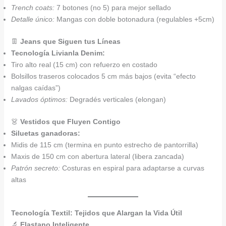
Trench coats:
7 botones (no 5) para mejor sellado
Detalle único:
Mangas con doble botonadura (regulables +5cm)
👖
Jeans que Siguen tus Líneas
Tecnología Livianla Denim:
Tiro alto real (15 cm) con refuerzo en costado
Bolsillos traseros colocados 5 cm más bajos (evita “efecto
nalgas caídas”)
Lavados óptimos:
Degradés verticales (elongan)
👗
Vestidos que Fluyen Contigo
Siluetas ganadoras:
Midis de 115 cm (termina en punto estrecho de pantorrilla)
Maxis de 150 cm con abertura lateral (libera zancada)
Patrón secreto:
Costuras en espiral para adaptarse a curvas
altas
Tecnología Textil: Tejidos que Alargan la Vida Útil
🔬
Elastano Inteligente