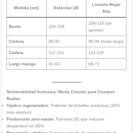
Livianla Mujer
Medida (cm)
Estándar UE
Alta
106-110 (sin
Busto
104-108
apretar)
Cintura
88-92
90-94 (torso largo)
Cadera
112-116
114-118
Largo manga
61-63
68-71
Sostenibilidad Inclusiva: Moda Circular para Cuerpos
Reales
Tejidos regenerados:
Poliéster de botellas oceánicas (30%
más elástico)
Producción zero-waste:
Patrones 3D que reducen
desperdicio en 65%
Reparación vitalicia:
Servicio gratuito de alargamiento de