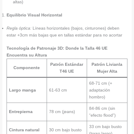
altas)
Equilibrio Visual Horizontal
Regla óptica:
Líneas horizontales (bajos, cinturones) deben
estar +3cm más bajas que en tallas estándar para no acortar
Tecnología de Patronaje 3D: Donde la Talla 46 UE
Encuentra su Altura
Patrón Estándar
Patrón Livianla
Componente
T46 UE
Mujer Alta
68-71 cm (+
Largo manga
61-63 cm
adaptación
hombro)
84-86 cm (sin
Entrepierna
78 cm (jeans)
“efecto flood”)
33 cm bajo busto
Cintura natural
30 cm bajo busto
(torso largo)