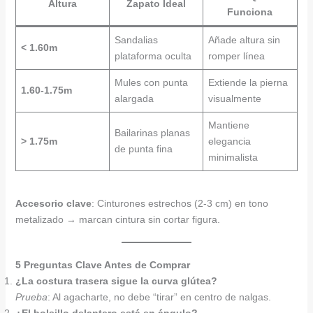
Altura
Zapato Ideal
Funciona
Sandalias
Añade altura sin
< 1.60m
plataforma oculta
romper línea
Mules con punta
Extiende la pierna
1.60-1.75m
alargada
visualmente
Mantiene
Bailarinas planas
> 1.75m
elegancia
de punta fina
minimalista
Accesorio clave
: Cinturones estrechos (2-3 cm) en tono
metalizado → marcan cintura sin cortar figura.
5 Preguntas Clave Antes de Comprar
¿La costura trasera sigue la curva glútea?
Prueba
: Al agacharte, no debe “tirar” en centro de nalgas.
¿El bolsillo delantero está en ángulo?