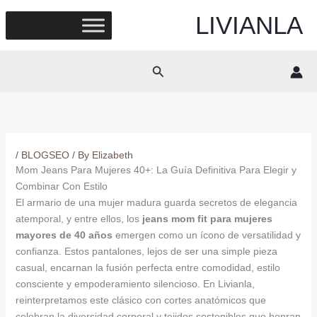
Skip
LIVIANLA
to
content
Search
/
BLOGSEO
/ By
Elizabeth
Mom Jeans Para Mujeres 40+: La Guía Definitiva Para Elegir y
Combinar Con Estilo
El armario de una mujer madura guarda secretos de elegancia
atemporal, y entre ellos, los
jeans mom fit para mujeres
mayores de 40 años
emergen como un ícono de versatilidad y
confianza. Estos pantalones, lejos de ser una simple pieza
casual, encarnan la fusión perfecta entre comodidad, estilo
consciente y empoderamiento silencioso. En Livianla,
reinterpretamos este clásico con cortes anatómicos que
celebran la diversidad corporal y tejidos sostenibles que honran