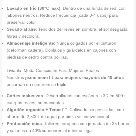
Lavado en frío (30°C max)
: Dentro de una funda de red, con
jabones neutros. Reduce frecuencia (cada 3-4 usos) para
preservar color.
Secado al aire
: Tendidos del revés en sombra; el sol desgasta
fibras y decolora.
Almacenaje inteligente
: Nunca colgados por el cinturón
(deforman cadera). Dóblalos y guárdalos en cajones con
piedras de cedro contra polillas.
Livianla: Moda Consciente Para Mujeres Reales
Nuestros
jeans mom fit para mujeres mayores de 40 años
encarnan un compromiso
triple
:
Cortes inclusivos
: Desarrollados con escáneres 3D en 500+
cuerpos reales, no maniquíes.
Algodón orgánico + Tencel™
: Cultivado sin pesticidas, con
ahorro de 2,500L de agua por pieza vs. convencional.
Producción ética
: Talleres europeos con jornadas de 35 horas
y salarios un 40% superiores al mínimo legal.