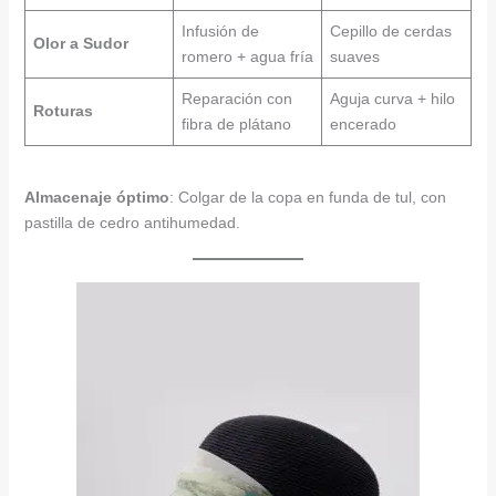
Infusión de
Cepillo de cerdas
Olor a Sudor
romero + agua fría
suaves
Reparación con
Aguja curva + hilo
Roturas
fibra de plátano
encerado
Almacenaje óptimo
: Colgar de la copa en funda de tul, con
pastilla de cedro antihumedad.