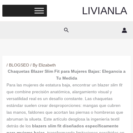
Skip
LIVIANLA
to
content
Search
/
BLOGSEO
/ By
Elizabeth
Chaquetas Blazer Slim Fit para Mujeres Bajas: Elegancia a
Tu Medida
Para las mujeres de estatura baja, encontrar un blazer
slim fit
que combine precisión anatómica, alargamiento visual y
versatilidad real es un desafío constante. Las chaquetas
estándar suelen crear desproporciones: mangas que cubren
las manos, faldones que acortan las piernas o hombreras que
abruman la silueta. Este artículo desglosa la ingeniería textil
detrás de los
blazers slim fit diseñados específicamente
para mujeres bajas
, transformando limitaciones percibidas en