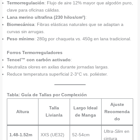
Termorregulación
: Flujo de aire 12% mayor que algodón puro,
clave para oficinas cálidas.
Lana merino ultrafina (230 hilos/cm²)
:
Biomecánica
: Fibras elásticas naturales que se adaptan a
curvas sin arrugas.
Peso mínimo
: 280g por chaqueta vs. 450g en lana tradicional.
Forros Termorreguladores
Tencel™ con carbón activado
:
Neutraliza olores en axilas durante jornadas largas.
Reduce temperatura superficial 2-3°C vs. poliéster.
Tabla: Guía de Tallas por Complexión
Ajuste
Talla
Largo Ideal
Altura
Recomenda
Livianla
de Manga
do
Ultra-Slim
en
1.48-1.52m
XXS (UE32)
52-54cm
cintura