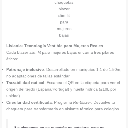
chaquetas
blazer
slim fit
para
mujeres
bajas
Livianla: Tecnología Vestible para Mujeres Reales
Cada blazer
slim fit
para mujeres bajas encarna tres pilares
éticos:
Patronaje inclusivo
: Desarrollado en maniquíes 1:1 de 1.50m,
no adaptaciones de tallas estándar.
Trazabilidad radical
: Escanea el QR en la etiqueta para ver el
origen del tejido (España/Portugal) y huella hídrica (≤18L por
unidad).
Circularidad certificada
: Programa
Re-Blazer
: Devuelve tu
chaqueta para transformarla en aislante térmico para colegios.
“La elegancia no es cuestión de estatura, sino de