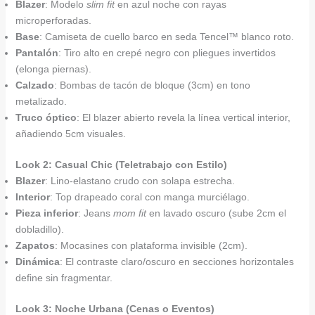
Blazer
: Modelo
slim fit
en azul noche con rayas
microperforadas.
Base
: Camiseta de cuello barco en seda Tencel™ blanco roto.
Pantalón
: Tiro alto en crepé negro con pliegues invertidos
(elonga piernas).
Calzado
: Bombas de tacón de bloque (3cm) en tono
metalizado.
Truco óptico
: El blazer abierto revela la línea vertical interior,
añadiendo 5cm visuales.
Look 2: Casual Chic (Teletrabajo con Estilo)
Blazer
: Lino-elastano crudo con solapa estrecha.
Interior
: Top drapeado coral con manga murciélago.
Pieza inferior
: Jeans
mom fit
en lavado oscuro (sube 2cm el
dobladillo).
Zapatos
: Mocasines con plataforma invisible (2cm).
Dinámica
: El contraste claro/oscuro en secciones horizontales
define sin fragmentar.
Look 3: Noche Urbana (Cenas o Eventos)