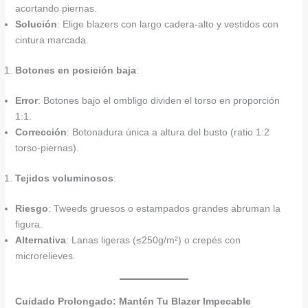
acortando piernas.
Solución
: Elige blazers con largo cadera-alto y vestidos con
cintura marcada.
Botones en posición baja
:
Error
: Botones bajo el ombligo dividen el torso en proporción
1:1.
Corrección
: Botonadura única a altura del busto (ratio 1:2
torso-piernas).
Tejidos voluminosos
:
Riesgo
: Tweeds gruesos o estampados grandes abruman la
figura.
Alternativa
: Lanas ligeras (≤250g/m²) o crepés con
microrelieves.
Cuidado Prolongado: Mantén Tu Blazer Impecable