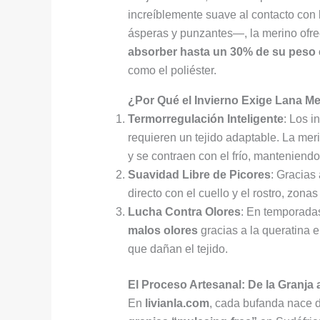
increíblemente suave al contacto con l
ásperas y punzantes—, la merino ofrec
absorber hasta un 30% de su pes
como el poliéster.
¿Por Qué el Invierno Exige Lana M
Termorregulación Inteligente
: Los i
requieren un tejido adaptable. La me
y se contraen con el frío, manteniend
Suavidad Libre de Picores
: Gracias 
directo con el cuello y el rostro, zona
Lucha Contra Olores
: En temporadas
malos olores
gracias a la queratina e
que dañan el tejido.
El Proceso Artesanal: De la Granja 
En
livianla.com
, cada bufanda nace 