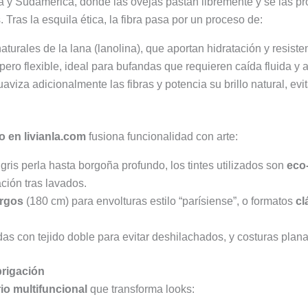
 y Sudamérica, donde las ovejas pastan libremente y se las pr
. Tras la esquila ética, la fibra pasa por un proceso de:
aturales de la lana (lanolina), que aportan hidratación y resiste
pero flexible, ideal para bufandas que requieren caída fluida y 
uaviza adicionalmente las fibras y potencia su brillo natural, ev
o en livianla.com
fusiona funcionalidad con arte:
gris perla hasta borgoña profundo, los tintes utilizados son
eco
ción tras lavados.
argos
(180 cm) para envolturas estilo “parísiense”, o formatos
cl
das con tejido doble para evitar deshilachados, y costuras pla
brigación
io multifuncional
que transforma looks: