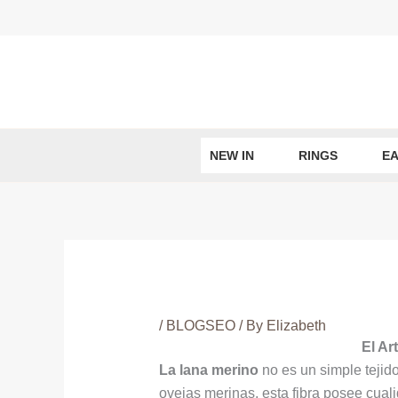
Skip
to
content
NEW IN
RINGS
EA
/
BLOGSEO
/ By
Elizabeth
El Ar
La lana merino
no es un simple tejido,
ovejas merinas, esta fibra posee cua