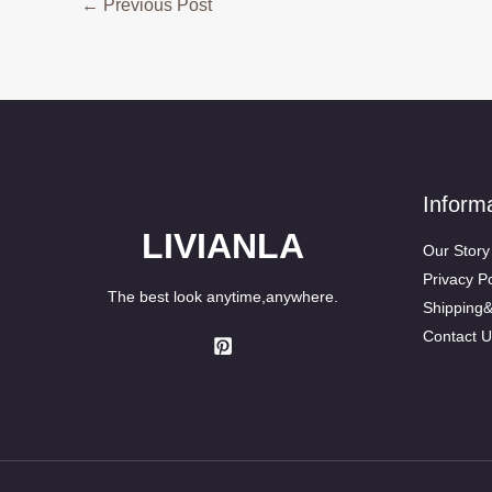
←
Previous Post
Inform
LIVIANLA
Our Story
Privacy Po
The best look anytime,anywhere.
Shipping
Contact U