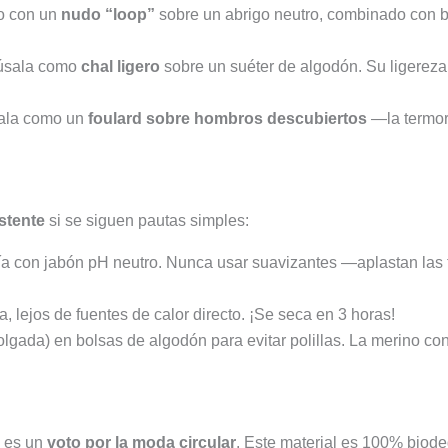
lo con un
nudo “loop”
sobre un abrigo neutro, combinado con bo
 úsala como
chal ligero
sobre un suéter de algodón. Su ligereza
gala como un
foulard sobre hombros descubiertos
—la termor
stente
si se siguen pautas simples:
ía con jabón pH neutro. Nunca usar suavizantes —aplastan las 
a, lejos de fuentes de calor directo. ¡Se seca en 3 horas!
olgada) en bolsas de algodón para evitar polillas. La merino con
o es un
voto por la moda circular
. Este material es 100% biode