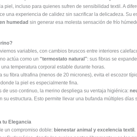
a piel, incluso para quienes sufren de sensibilidad textil. A di
e una experiencia de calidez sin sacrificar la delicadeza. Su es
o en humedad
sin generar esa molesta sensación de frío húmedo 
erino?
nviernos variables, con cambios bruscos entre interiores calefac
rino actúa como un
“termostato natural”
: sus fibras se expande
o una temperatura corporal estable durante horas.
a su fibra ultrafina (menos de 20 micrones), evita el escozor típ
s donde la piel es especialmente fina.
 de uso continuo, la merino despliega su ventaja higiénica:
neu
n su estructura. Esto permite llevar una bufanda múltiples días
a tu Elegancia
de un compromiso doble:
bienestar animal y excelencia textil
.