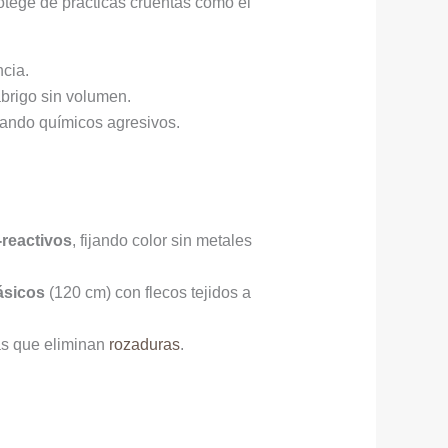
otege de prácticas cruentas como el
ncia.
abrigo sin volumen.
itando químicos agresivos.
-reactivos
, fijando color sin metales
ásicos
(120 cm) con flecos tejidos a
nas que eliminan
rozaduras
.