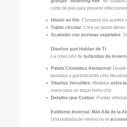
granjas “mulesing-free”
en Sudáfrica
corte de piel para prevenir infecciones
Hilado en frío
: Conserva los aceites n
Tejido circular
: Crea un punto denso 
Acabado con enzimas vegetales
: S
Diseños que Hablan de Ti
La colección de
bufandas de inviern
Paleta Cromática Atemporal
: Desde 
pesados y garantizando cero decolora
Siluetas Versátiles
: Modelos
extra-l
mano para un toque boho-chic.
Detalles que Cuidan
: Puntas reforza
Estilismo Invernal: Más Allá de la A
Una bufanda de merino es el
accesor