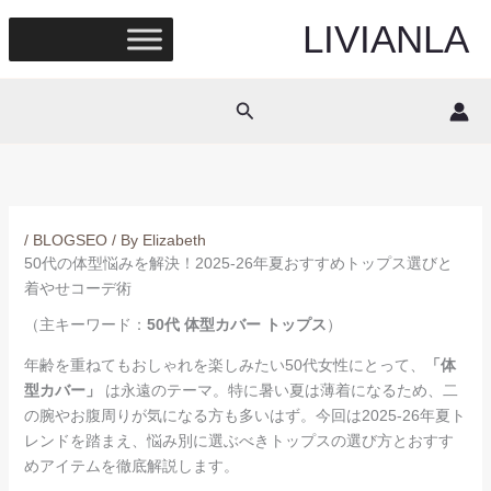
Skip
LIVIANLA
to
content
Search
/
BLOGSEO
/ By
Elizabeth
50代の体型悩みを解決！2025-26年夏おすすめトップス選びと
着やせコーデ術
（主キーワード：
50代 体型カバー トップス
）
年齢を重ねてもおしゃれを楽しみたい50代女性にとって、
「体
型カバー」
は永遠のテーマ。特に暑い夏は薄着になるため、二
の腕やお腹周りが気になる方も多いはず。今回は2025-26年夏ト
レンドを踏まえ、悩み別に選ぶべきトップスの選び方とおすす
めアイテムを徹底解説します。