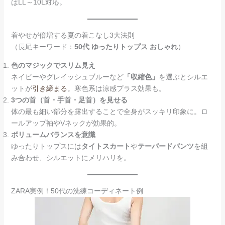
はLL～10L対応。
着やせが倍増する夏の着こなし3大法則
（長尾キーワード：
50代 ゆったりトップス おしゃれ
）
色のマジックでスリム見え
ネイビーやグレイッシュブルーなど
「収縮色」
を選ぶとシルエ
ットが
引き締まる
。寒色系は涼感プラス効果も。
3つの首（首・手首・足首）を見せる
体の最も細い部分を露出することで全身がスッキリ印象に。ロ
ールアップ袖やVネックが効果的。
ボリュームバランスを意識
ゆったりトップスには
タイトスカート
や
テーパードパンツ
を組
み合わせ、シルエットにメリハリを。
ZARA実例！50代の洗練コーディネート例