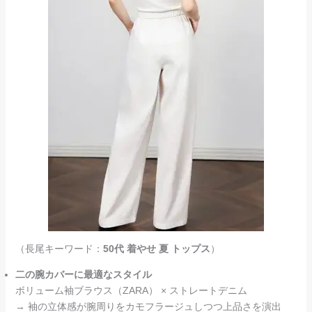
（長尾キーワード：
50代 着やせ 夏 トップス
）
二の腕カバーに最適なスタイル
ボリューム袖ブラウス（ZARA） × ストレートデニム
→ 袖の立体感が腕周りをカモフラージュしつつ上品さを演出