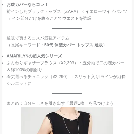
お腹カバーならコレ！
前インしたブラックトップス（ZARA） × イエローワイドパンツ
→ イン部分だけを絞ることでウエストを強調
通販で買えるコスパ最強アイテム
（長尾キーワード：
50代 体型カバー トップス 通販
）
AMARILYNの超人気シリーズ
ふんわりギャザーブラウス（¥2,393）：五分袖で二の腕カバー
＆綿100%の肌触り
着丈選べるチュニック（¥2,290）：スリット入りIラインが縦長
シルエットに
まとめ：自分らしさを引き出す「最適1枚」を見つけよう