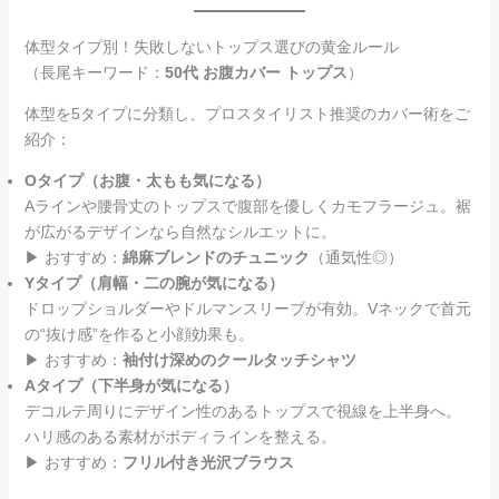
体型タイプ別！失敗しないトップス選びの黄金ルール
（長尾キーワード：
50代 お腹カバー トップス
）
体型を5タイプに分類し、プロスタイリスト推奨のカバー術をご
紹介：
Oタイプ（お腹・太もも気になる）
Aラインや腰骨丈のトップスで腹部を優しくカモフラージュ。裾
が広がるデザインなら自然なシルエットに。
▶ おすすめ：
綿麻ブレンドのチュニック
（通気性◎）
Yタイプ（肩幅・二の腕が気になる）
ドロップショルダーやドルマンスリーブが有効。Vネックで首元
の“抜け感”を作ると小顔効果も。
▶ おすすめ：
袖付け深めのクールタッチシャツ
Aタイプ（下半身が気になる）
デコルテ周りにデザイン性のあるトップスで視線を上半身へ。
ハリ感のある素材がボディラインを整える。
▶ おすすめ：
フリル付き光沢ブラウス