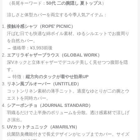
（長尾キーワード：
50代 二の腕隠し 夏トップス
）
涼しさと体型カバーを両立する今季人気アイテム：
接触冷感シャツ（ROPE’ PICNIC）
汗ばむ日でも快適な綿ボイル素材。ゆるシルエットでお腹周り
を自然カバー。
→ 価格帯：¥3,993前後
エアリラギャザーブラウス（GLOBAL WORK）
深Vネックと立体ギャザーでデコルテ美しく見せつつ腹部を隠
す。
→ 特徴：
縦方向のタックが着やせ効果UP
リネン風プルオーバー（UNTITLED）
コットンリネン素材の薄手ニット。適度なゆとりが二の腕とウ
エストを同時カバー。
シアーポンチョ（JOURNAL STANDARD）
羽織るだけで上半身のボリュームを分散。透け感素材で涼しげ
さ演出。
UVカットチュニック（AMARILYN）
抗菌防臭機能付きで長丈デザインがヒップまでカバー。サイズ