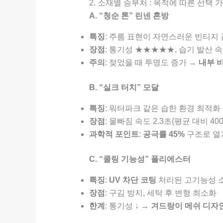
2. 소재별 승부처 : 목적에 따른 선택 
A. “청순 톤” 린넨 혼방
특징
: 주름 표현이 자연스러운 빈티지
장점
: 통기성 ★★★★★, 습기 발산 
주의
: 젖었을 때 투명도 증가 →
내부 
B. “실크 터치” 모달
특징
: 워터파크 같은 습한 환경 최적화
장점
: 물빠짐 속도 2.3초(평균 대비 40
과학적 포인트
:
공극률 45%
구조로 열
C. “쿨링 기능성” 폴리에스터
특징
:
UV 차단 코팅
처리된 고기능성 
장점
: 구김 방지, 세탁 후 변형 최소화
한계
: 통기성 ↓ →
겨드랑이 메쉬 디자