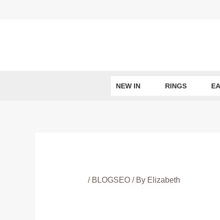
Skip
to
content
NEW IN
RINGS
EA
/
BLOGSEO
/ By
Elizabeth