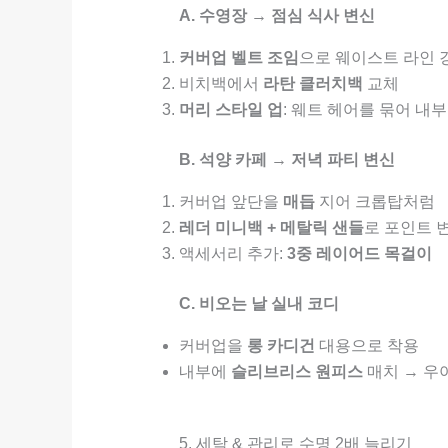
A. 수영장 → 점심 식사 변신
커버업 벨트 조임
으로 웨이스트 라인 
비치백에서
라탄 클러치백
교체
머리 스타일 업
: 웨트 헤어를 묶어 내
B. 석양 카페 → 저녁 파티 변신
커버업 앞단을
매듭
지어 크롭탑처럼
레더 미니백 + 메탈릭 샌들
로 포인트 
액세서리 추가:
3중 레이어드 목걸이
C. 비오는 날 실내 코디
커버업을
롱 카디건
대용으로 착용
내부에
슬리브리스 원피스
매치 → 우
5. 세탁 & 관리로 수명 2배 늘리기