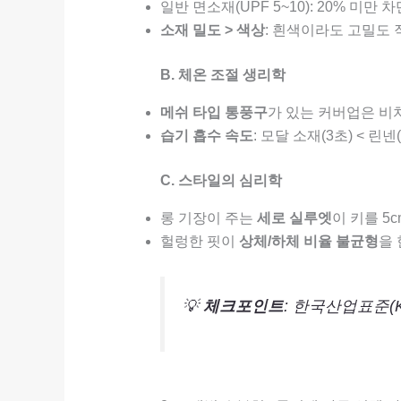
일반 면소재(UPF 5~10): 20% 미만 
소재 밀도 > 색상
: 흰색이라도 고밀도
B. 체온 조절 생리학
메쉬 타입 통풍구
가 있는 커버업은 비
습기 흡수 속도
: 모달 소재(3초) < 린넨(
C. 스타일의 심리학
롱 기장이 주는
세로 실루엣
이 키를 5
헐렁한 핏이
상체/하체 비율 불균형
을
💡
체크포인트
: 한국산업표준(K