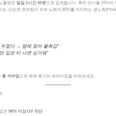
 노출량은
일일 2시간 40분
으로 집계됩니다. 특히 반사율 25%의
죠. 단순한 옷차림이 피부 노화의 80%를 차지하는 광노화(Photo
 두껍다 → 땀에 젖어 불쾌감”
만 입은 티 나면 싱거워”
 롱 커버업
으로 해변 휴가의 패러다임을 바꿔보세요.
유
버업은
98% 이상 UV 차단