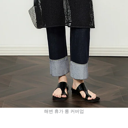
해변 휴가 롱 커버업