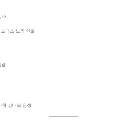
강조
부 드레스 느낌 연출
변경
아한 실내복 완성