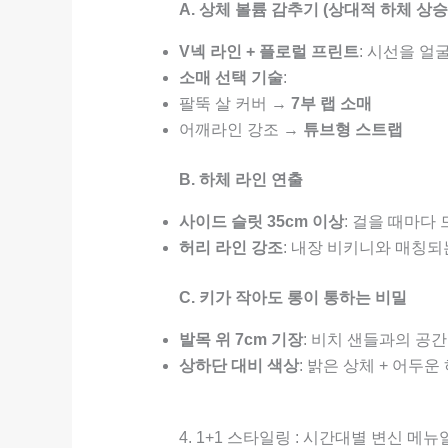
A. 상체 볼륨 감추기 (상대적 하체 상승
V넥 라인 + 플로럴 프린트
: 시선을 얼
소매 선택 기술
:
팔뚝 살 커버 →
7부 랩 소매
어깨라인 강조 →
튜브형 스트랩
B. 하체 라인 연출
사이드 슬릿 35cm 이상
: 걸을 때마다
허리 라인 강조
: 내장 비키니와 매칭
C. 키가 작아도 롱이 통하는 비밀
발목 위 7cm 기장
: 비치 샌들과의 공
상하단 대비 색상
: 밝은 상체 + 어두운
4. 1+1 스타일링 : 시간대별 변신 메뉴