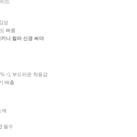
가이드
 감성
속도 빠름
비키니 컬러 신경 써야
0% ↑), 부드러운 착용감
기 배출
소재
인
필수