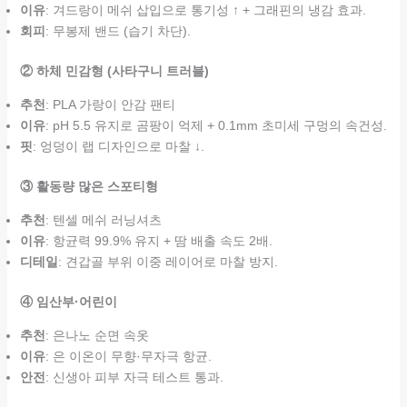
이유
: 겨드랑이 메쉬 삽입으로 통기성 ↑ + 그래핀의 냉감 효과.
회피
: 무봉제 밴드 (습기 차단).
② 하체 민감형 (사타구니 트러블)
추천
: PLA 가랑이 안감 팬티
이유
: pH 5.5 유지로 곰팡이 억제 + 0.1mm 초미세 구멍의 속건성.
핏
: 엉덩이 랩 디자인으로 마찰 ↓.
③ 활동량 많은 스포티형
추천
: 텐셀 메쉬 러닝셔츠
이유
: 항균력 99.9% 유지 + 땀 배출 속도 2배.
디테일
: 견갑골 부위 이중 레이어로 마찰 방지.
④ 임산부·어린이
추천
: 은나노 순면 속옷
이유
: 은 이온이 무향·무자극 항균.
안전
: 신생아 피부 자극 테스트 통과.