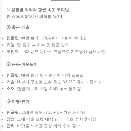
4. 상황별 최적의 항균 속옷 코디법
한 장으로 24시간 쾌적함 유지!
① 출근·외출
템플릿
: 텐셀 브라 + PLA 팬티 + 린넨 원피스
기능
: 땀 흡수 → 외부 옷 젖음 방지.
포인트
: 브라 밴드 은나노 코팅으로 겨드랑이 냄새 차단.
② 운동·아웃도어
템플릿
: 메쉬 항균 탑 + 분리형 남성 드로즈
기술
: H 분리 구조로 고환 온도 33.3°C 유지 + 통기성 ↑.
소재
: 텐셀 메쉬의 초당 4,500g/㎡ 통기량.
③ 여행·휴가
템플릿
: 그래핀 속옷 세트 + UV 차단 커버업
장점
: 모래 배출 포켓 내장 팬티 + 5초 접힘 휴대성.
관리
: 바닷물 제거용 중성 세제 수세 필수.