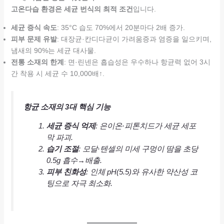
고온다습 환경은 세균 번식의 최적 조건
입니다.
세균 증식 속도
: 35°C 습도 70%에서 20분마다 2배 증가.
피부 문제 유발
: 대장균·칸디다균이 가려움증과 염증을 일으키며,
냄새의 90%는 세균 대사물.
전통 소재의 한계
: 면·린넨은 흡습성은 우수하나 항균력 없어 3시
간 착용 시 세균 수 10,000배↑.
항균 소재의 3대 핵심 기능
세균 증식 억제
: 은이온·피톤치드가 세균 세포
막 파괴.
습기 조절
: 모달·텐셀의 미세 구멍이 땀을 초당
0.5g 흡수→배출.
피부 친화성
: 인체 pH(5.5)와 유사한 약산성 코
팅으로 자극 최소화.