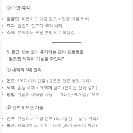
④ 수면·휴식
템플릿
: 피톤치드 가공 잠옷 + 항균 이불 커버
효과
: 집먼지 진드기 90% 억제.
소재
: 부드러운 모달 혼방으로 착용감 ↑.
5. 항균 성능 오래 유지하는 관리 프로토콜
“잘못된 세탁이 기능을 죽인다”
① 세탁의 3대 원칙
온도
: 30°C 이하 찬물 (고온은 항균 코팅 파괴).
세제
: 중성 세제 + 표백제 금지 (은이온 산화 방지).
방법
: 뒤집어 세탁망 사용 → 그래핀·PLA 섬유 보호.
② 건조 & 보관 기술
건조
: 그늘에서 수평 건조 (직사광선 → 섬유 취약).
보관
: 제올라이트 주머니 동봉 (습기·곰팡이 차단).