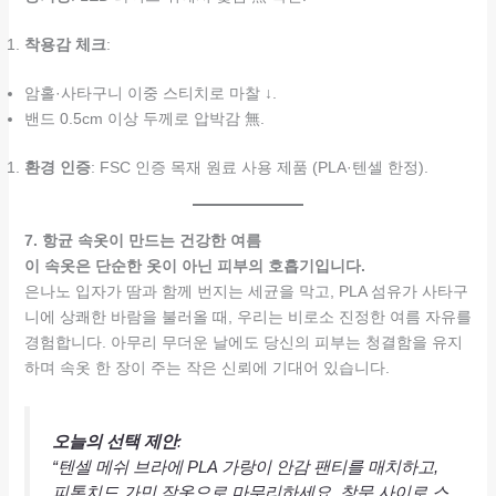
착용감 체크
:
암홀·사타구니 이중 스티치로 마찰 ↓.
밴드 0.5cm 이상 두께로 압박감 無.
환경 인증
: FSC 인증 목재 원료 사용 제품 (PLA·텐셀 한정).
7. 항균 속옷이 만드는 건강한 여름
이 속옷은 단순한 옷이 아닌 피부의 호흡기입니다.
은나노 입자가 땀과 함께 번지는 세균을 막고, PLA 섬유가 사타구
니에 상쾌한 바람을 불러올 때, 우리는 비로소 진정한 여름 자유를
경험합니다. 아무리 무더운 날에도 당신의 피부는 청결함을 유지
하며 속옷 한 장이 주는 작은 신뢰에 기대어 있습니다.
오늘의 선택 제안
:
“텐셀 메쉬 브라에 PLA 가랑이 안감 팬티를 매치하고,
피톤치드 가민 잠옷으로 마무리하세요. 창문 사이로 스