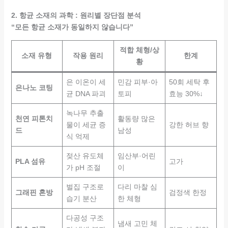
2. 항균 소재의 과학 : 원리별 장단점 분석
“모든 항균 소재가 동일하지 않습니다”
적합 체형/상
소재 유형
작용 원리
한계
황
은 이온이 세
민감 피부·아
50회 세탁 후
은나노 코팅
균 DNA 파괴
토피
효능 30%↓
녹나무 추출
천연 피톤치
활동량 많은
물이 세균 증
강한 허브 향
드
남성
식 억제
젖산 유도체
임산부·어린
PLA 섬유
고가
가 pH 조절
이
벌집 구조로
다리 마찰 심
그래핀 혼방
검정색 한정
습기 분산
한 체형
다공성 구조
냄새 고민 체