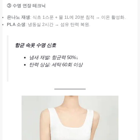
③ 수명 연장 테크닉
은나노 재생
: 식초 1스푼 + 물 1L에 20분 침적 → 이온 활성화.
PLA 소생
: 냉동실 2시간 → 섬유 탄력 복원.
항균 속옷 수명 신호
냄새 재발: 항균력 50%↓
탄력 상실: 세탁 60회 이상