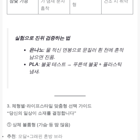
참숯 가공
가 냄새 분자
건조 시 취약
형
흡착
실험으로 진위 검증하는 법
은나노
: 물 적신 면봉으로 문질러 흰 천에 흔적
남으면 진품.
PLA
: 불꽃 테스트 → 푸른색 불꽃 + 플라스틱
냄새.
3. 체형별·라이프스타일 맞춤형 선택 가이드
“당신의 일상이 소재를 결정합니다”
① 상체 볼륨형 (가슴·등 땀 많음)
추천
: 모달+그래핀 혼방 브라