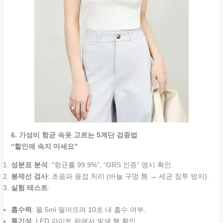
6. 가성비 항균 속옷 고르는 5계단 검증법
“할인에 속지 마세요”
성분표 분석
: “항균률 99.9%”, “GRS 인증” 명시 확인.
봉제선 검사
: 초음파 용접 처리 (바늘 구멍 無 → 세균 침투 방지).
실험 테스트
:
흡수력
: 물 5ml 떨어뜨려 10초 내 흡수 여부.
통기성
: LED 라이트 뒤에서 빛샘 無 확인.