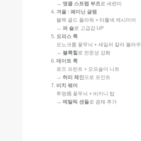
→
앵클 스트랩 부츠
로 세련미
겨울 : 페미닌 글램
블랙 골드 플라워 + 터틀넥 캐시미어
→
퍼 숄
로 고급감 UP
오피스 룩
모노크롬 꽃무늬 + 세일러 칼라 블라
→
블록힐
로 전문성 강화
데이트 룩
로즈 프린트 + 오프숄더 니트
→
허리 체인
으로 포인트
비치 웨어
투명感 꽃무늬 + 비키니 탑
→
메탈릭 샌들
로 광채 추가