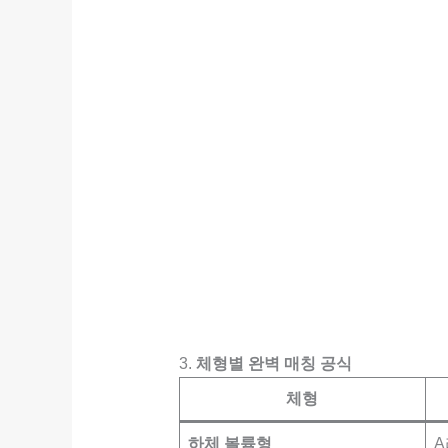
3.
체형별 완벽 매칭 공식
체형
하체 볼륨형
A