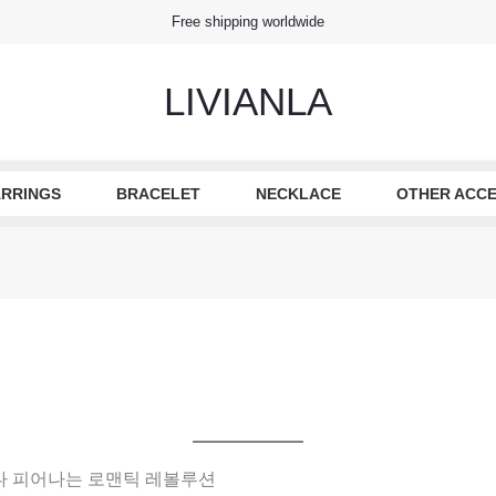
Free shipping worldwide
LIVIANLA
RRINGS
BRACELET
NECKLACE
OTHER ACCE
다 피어나는 로맨틱 레볼루션