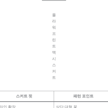
플
라
워
프
린
트
맥
시
스
커
트
스커트 핏
패턴 포인트
라인 확장
상단 대형 꽃