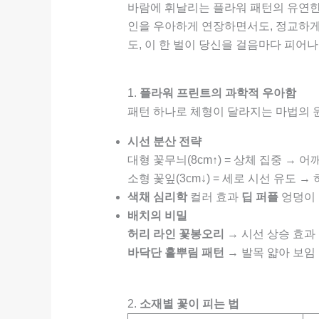
바람에 휘날리는 플라워 패턴의 유연한
인을 우아하게 연장하면서도, 정교하게
도, 이 한 벌이 당신을 걸음마다 피어
1.
플라워 프린트의 과학적 우아함
패턴 하나로 체형이 달라지는 마법의 
시선 분산 전략
대형 꽃무늬(8cm↑) = 상체 집중 → 어
소형 꽃잎(3cm↓) = 세로 시선 유도 →
색채 심리학
컬러 효과
딥 퍼플
엉덩이 
배치의 비밀
허리 라인 꽃봉오리
→ 시선 상승 효과
바닥단 흩뿌림 패턴
→ 발목 얇아 보임
2.
소재별 꽃이 피는 법