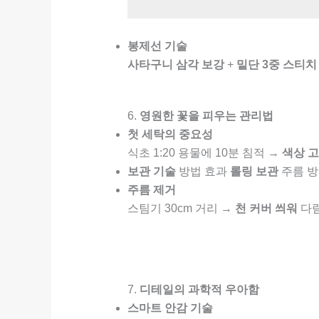
봉제선 기술
사타구니 삼각 보강
+
밑단 3중 스티치
6.
영원한 꽃을 피우는 관리법
첫 세탁의 중요성
식초 1:20 용물에 10분 침적 →
색상 고
보관 기술
방법 효과
롤링 보관
주름 
주름 제거
스팀기 30cm 거리 →
천 커버 씌워
다
7.
디테일의 과학적 우아함
스마트 안감 기술