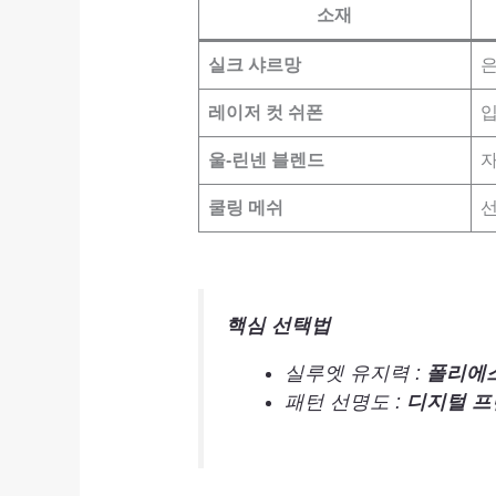
소재
실크 샤르망
은
레이저 컷 쉬폰
울-린넨 블렌드
쿨링 메쉬
선
핵심 선택법
실루엣 유지력 :
폴리에스
패턴 선명도 :
디지털 프