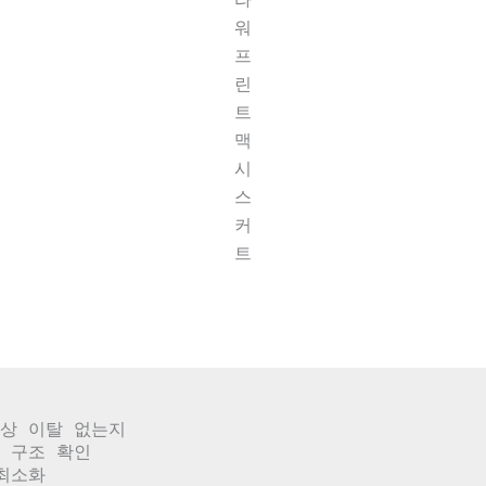
워
프
린
트
맥
시
스
커
트
 최소화