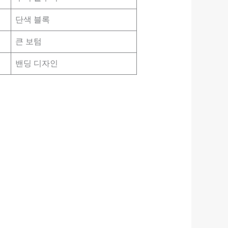
단색 블록
큰 보텀
밴딩 디자인