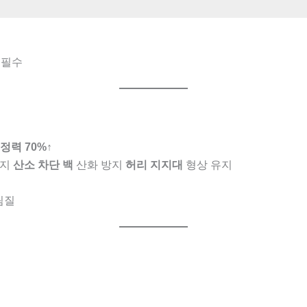
필수
정력 70%↑
방지
산소 차단 백
산화 방지
허리 지지대
형상 유지
림질