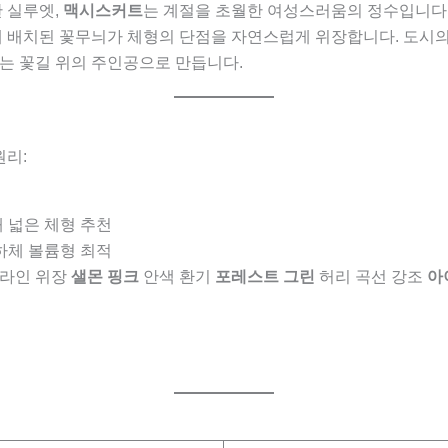
 실루엣,
맥시스커트
는 계절을 초월한 여성스러움의 정수입니다.
 배치된 꽃무늬가 체형의 단점을 자연스럽게 위장합니다. 도시
나는 꽃길 위의 주인공으로 만듭니다.
원리:
깨 넓은 체형 추천
 하체 볼륨형 최적
라인 위장
샐몬 핑크
안색 환기
포레스트 그린
허리 곡선 강조
아