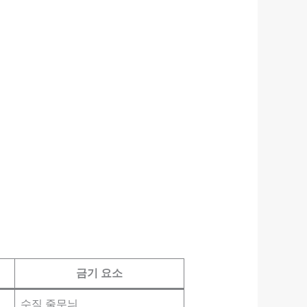
금기 요소
수직 줄무늬