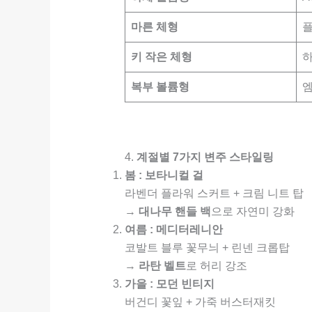
마른 체형
플
키 작은 체형
복부 볼륨형
4.
계절별 7가지 변주 스타일링
봄 : 보타니컬 걸
라벤더 플라워 스커트 + 크림 니트 탑
→
대나무 핸들 백
으로 자연미 강화
여름 : 메디터레니안
코발트 블루 꽃무늬 + 린넨 크롭탑
→
라탄 벨트
로 허리 강조
가을 : 모던 빈티지
버건디 꽃잎 + 가죽 버스터재킷