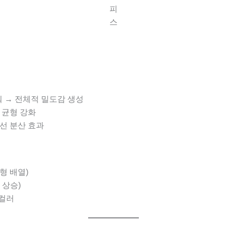
피
스
라워 → 전체적 밀도감 생성
율 균형 강화
시선 분산 효과
V형 배열)
 상승)
 컬러