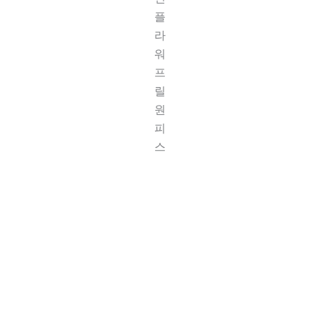
플
라
워
프
릴
원
피
스