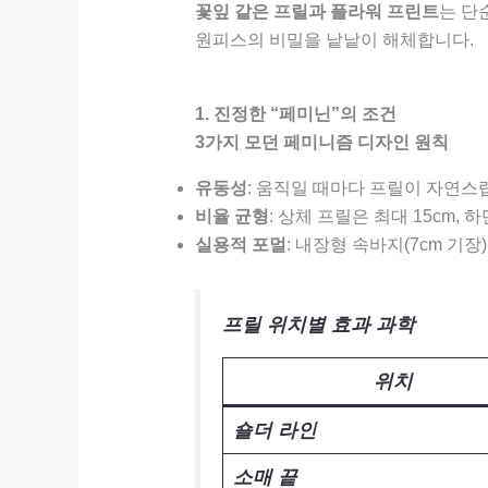
꽃잎 같은 프릴과 플라워 프린트
는 단
원피스의 비밀을 낱낱이 해체합니다.
1. 진정한 “페미닌”의 조건
3가지 모던 페미니즘 디자인 원칙
유동성
: 움직일 때마다 프릴이 자연스럽
비율 균형
: 상체 프릴은 최대 15cm, 
실용적 포멀
: 내장형 속바지(7cm 기
프릴 위치별 효과 과학
위치
숄더 라인
소매 끝