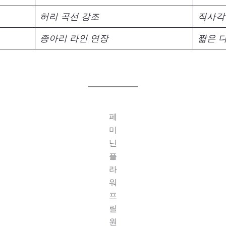
허리 곡선 강조
직사각
종아리 라인 연장
짧은 
페
미
닌
플
라
워
프
릴
원