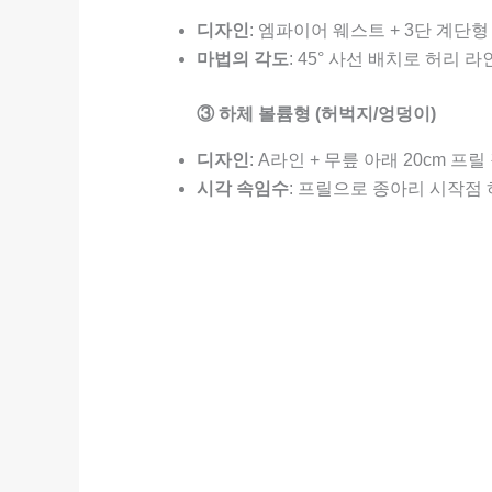
디자인
: 엠파이어 웨스트 + 3단 계단형
마법의 각도
: 45° 사선 배치로 허리 라
③ 하체 볼륨형 (허벅지/엉덩이)
디자인
: A라인 + 무릎 아래 20cm 프릴
시각 속임수
: 프릴으로 종아리 시작점