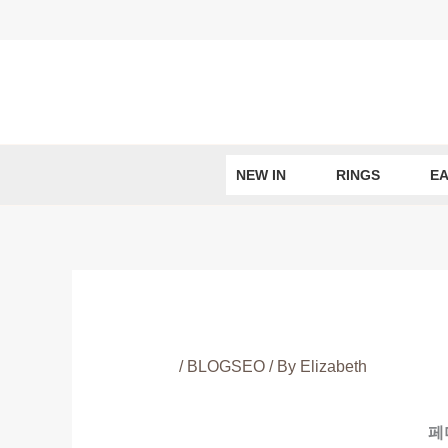
Skip
to
content
NEW IN
RINGS
EA
/
BLOGSEO
/ By
Elizabeth
페