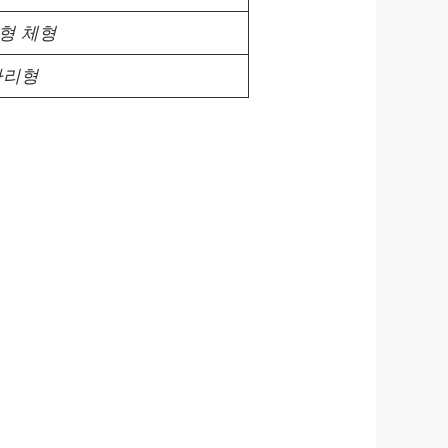
형 체형
다리형