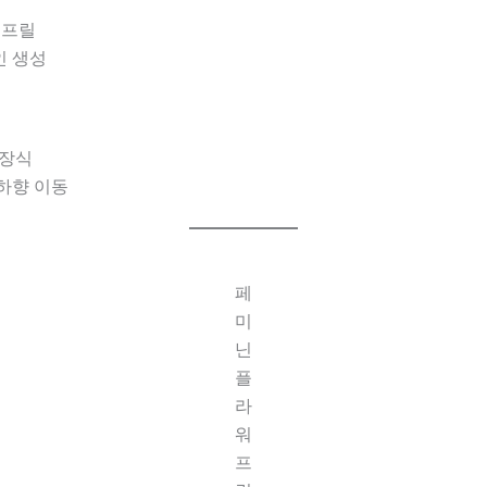
 프릴
인 생성
 장식
 하향 이동
페
미
닌
플
라
워
프