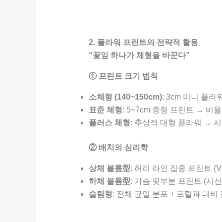
2. 플라워 프린트의 전략적 활용
“꽃잎 하나가 체형을 바꾼다”
① 프린트 크기 법칙
소체형 (140~150cm)
: 3cm 미니 플
표준 체형
: 5~7cm 중형 프린트 → 비
플러스 체형
: 추상적 대형 플라워 → 
② 배치의 심리학
상체 볼륨型
: 허리 라인 집중 프린트 (
하체 볼륨型
: 가슴 윗부분 프린트 (시선
슬림형
: 전체 균일 분포 + 프릴과 대비