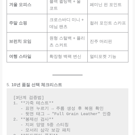
블랙 퀼팅백 + 울
겨울 오피스
페미닌 핀 포인트
코트
크로스바디 미니 +
주말 쇼핑
컬러 포인트 스카프
데님 팬츠
원형 스털백 + 플리
브런치 모임
진주 머리핀
츠 스커트
여행 스타일
확장형 백팩 변신
멀티포켓 기능
5.
10년 품질 선택 체크리스트
[3단계 검증법]

1. **가죽 테스트**  

   - 표면 누르기 → 주름 생성 후 복원 확인  

   - 뒷면 태그 → "Full Grain Leather" 인증  

2. **봉제선 검사**  

   - 지퍼 양옆 5중 스티칭  

   - 모서리 삼각 보강 패치  
