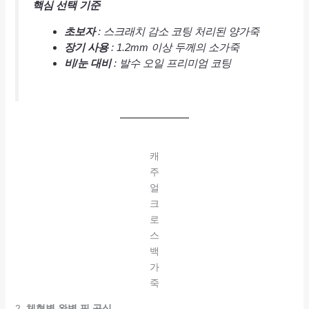
핵심 선택 기준
초보자
: 스크래치 감소 코팅 처리된 양가죽
장기 사용
: 1.2mm 이상 두께의 소가죽
비/눈 대비
: 발수 오일 프리미엄 코팅
캐
주
얼
크
로
스
백
가
죽
2.
체형별 완벽 핏 공식