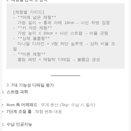
[체형별 가이드]

- **어깨 넓은 체형**  

  가방 길이 = 흉곽 아래 10cm → 시선 하방 집중  

- **키 작은 체형**  

  가방 높이 ≤ 20cm + 사선 스트랩 → 비율 균형  

- **상체 볼륨형**  

  미니멀 디자인 + V형 하단 실루엣 → 상하 비율 조
절  

- **마른 체형**  

  퀼팅 패턴 + 메탈릭 디테일 → 볼륨감 생성  
3.
7대 기능성 디테일 평가
스트랩 과학
4cm 폭 어깨패드
: 무게 분산 (3kg↑ 수납 시 필수)
7단계 조절 홀
: 체형 변화 대응
수납 인공지능