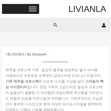
Skip
LIVIANLA
to
content
Search
/
BLOGSEO
/ By
Elizabeth
캐주얼 크로스백 가죽 : 일상의 품격을 완성하는 필수 아이템
카페에서의 여유로운 오후부터 갑작스러운 비즈니스 미팅까지,
가죽 캐주얼 크로스백
은 단순한 소지품 수납을 넘어
스타일의 핵
심 아이덴티티
입니다. 천연 가죽의 고급스러운 질감과 크로스백
의 실용성이 결합된 이 아이템은 데일리룩에 우아함을 더하면서
도 체형의 단점을 자연스럽게 커버합니다. 가벼우면서도 수납공
간이 풍부한 디자인으로 현대 여성의 라이프스타일을 완벽하게
지원하는 선택의 기술을 파헤쳐봅니다.