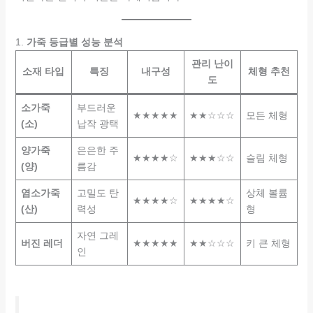
1.
가죽 등급별 성능 분석
관리 난이
소재 타입
특징
내구성
체형 추천
도
소가죽
부드러운
★★★★★
★★☆☆☆
모든 체형
(소)
납작 광택
양가죽
은은한 주
★★★★☆
★★★☆☆
슬림 체형
(양)
름감
염소가죽
고밀도 탄
상체 볼륨
★★★★☆
★★★★☆
(산)
력성
형
자연 그레
버진 레더
★★★★★
★★☆☆☆
키 큰 체형
인