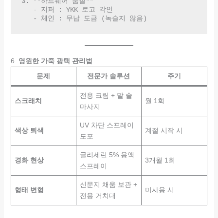
3. **하드웨어 품질**  

   - 지퍼 : YKK 로고 각인  

   - 체인 : 무납 도금 (녹슬지 않음)  
6.
영원한 가죽 광택 관리법
문제
전문가 솔루션
주기
전용 크림 + 말 솔
스크래치
월 1회
마사지
UV 차단 스프레이
색상 퇴색
계절 시작 시
도포
글리세린 5% 용액
경화 현상
3개월 1회
스프레이
신문지 채움 보관 +
형태 변형
미사용 시
전용 거치대