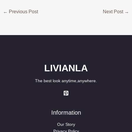
←
Previous Post
Next Post
→
LIVIANLA
The best look anytime,anywhere.
Information
Our Story
Privacy Policy