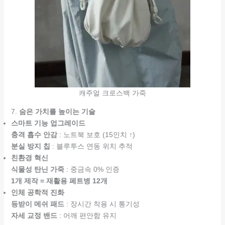
캐주얼 크로스백 가죽
7.
숨은 가치를 높이는 기술
스마트 기능 업그레이드
충격 흡수 안감
: 노트북 보호 (15인치 ↑)
분실 방지 칩
: 블루투스 연동 위치 추적
친환경 혁신
식물성 탄닌 가죽
: 중금속 0% 인증
1개 제작 = 재활용 페트병 12개
인체 공학적 진화
등받이 메쉬 패드
: 장시간 착용 시 통기성
자세 교정 밴드
: 어깨 편안함 유지