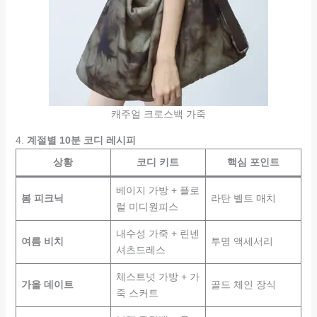
캐주얼 크로스백 가죽
4.
계절별 10분 코디 레시피
상황
코디 키트
핵심 포인트
베이지 가방 + 플로
봄 피크닉
라탄 벨트 매치
럴 미디원피스
내수성 가죽 + 린넨
여름 비치
투명 액세서리
셔츠드레스
체스트넛 가방 + 가
가을 데이트
골드 체인 장식
죽 스커트