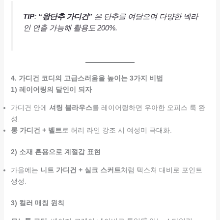
TIP
:
“왕단추 가디건”
은 단추를 여닫으며 다양한 넥라
인 연출 가능해 활용도 200%.
4. 가디건 코디의 고급스러움을 높이는 3가지 비법
1) 레이어링의 달인이 되자
가디건 안에
셔링 블라우스
를 레이어링하면 우아한 오피스 룩 완
성.
롱 가디건 + 벨트
로 허리 라인 강조 시 여성미 극대화.
2) 소재 혼용으로 계절감 표현
가을에는
니트 가디건 + 실크 스커트
처럼 텍스처 대비로 포인트
생성.
3) 컬러 매칭 원칙