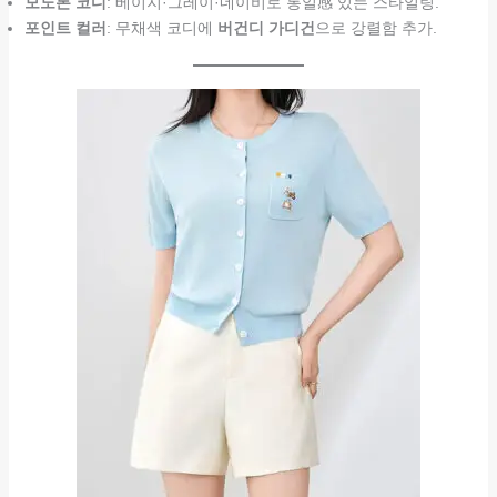
모노톤 코디
: 베이지·그레이·네이비로 통일感 있는 스타일링.
포인트 컬러
: 무채색 코디에
버건디 가디건
으로 강렬함 추가.