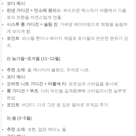
코디 예시
:
린넨 가디건 + 민소매 원피스
: 부드러운 텍스처가 여름에서 가을
로의 전환을 자연스럽게 연출.
시스루 롱 가디건 + 슬림 진
: 가벼운 레이어링으로 체형을 슬림하
게 보이게 함.
포인트
: 파스텔 톤이나 베이지 계열로 초가을의 은은한 분위기 강
조.
2) 늦가을~초겨울 (11~12월)
추천 소재
: 울·캐시미어 블렌드, 두꺼운 니트.
코디 예시
:
오버핏 니트 가디건 + 터틀넥 티
: 보온성과 스타일을 동시에.
롱 가디건 + 부츠
: 다리 라인을 길게延伸해 스타일리시한 실루엣
완성.
포인트
: 버건디, 다크 그린 등 깊은 컬러로 무게감 추가.
3) 봄 (3~5월)
추천 소재
: 코튼, 얇은 메리노 울.