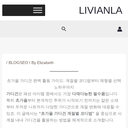
Skip
LIVIANLA
to
content
Search
/
BLOGSEO
/ By
Elizabeth
초가을 가디건 완벽 활용 가이드: 계절별 코디법부터 체형별 선택
노하우까지
가디건
은 패션 아이템 중에서도 가장
다재다능한 필수품
입니다.
특히
초가을
부터 본격적인 추위가 시작되기 전까지는 얇은 소재
부터 두꺼운 니트까지 다양한 가디건으로 계절 변화에 대응할 수
있죠. 이 글에서는
“초가을 가디건 계절별 코디법”
을 중심으로 사
계절 내내 가디건을 활용하는 방법을 체계적으로 소개합니다.