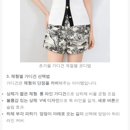
초가을 가디건 계절별 코디법
3. 체형별 가디건 선택법
가디건은
체형의 단점을 커버
해주는 아이템입니다.
상체가 짧은 체형
:
롱 라인 가디건
으로 상하체 비율 균형 조절.
볼륨감 있는 상체
:
V넥 디자인
으로 목 라인을 길게,
세로 버튼
은
슬림 효과.
하체 부각 피하기
:
엉덩이 아래로 오는 길이
선택해 엉덩이·허리
라인 커버.