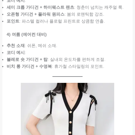
코디 예시
:
세미 크롭 가디건 + 하이웨스트 팬츠
: 청춘미 넘치는 캐주얼 룩.
오픈형 가디건 + 플라워 원피스
: 봄의 로맨틱함 강조.
포인트
: 파스텔 컬러나 플로럴 프린트로 상큼함 연출.
4) 여름 (에어컨 대비)
추천 소재
: 쉬폰, 메쉬 소재.
코디 예시
:
볼레로 숏 가디건 + 탑
: 실내외 온도차를 편하게 조절.
비치 롱 가디건 + 수영복
: 휴가철 스타일링의 포인트.