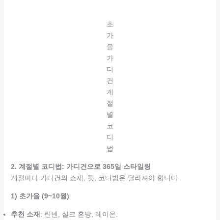
초
가
을
가
디
건
계
절
별
코
디
법
2. 계절별 코디법: 가디건으로 365일 스타일링
계절마다 가디건의 소재, 핏, 코디법은 달라져야 합니다.
1) 초가을 (9~10월)
추천 소재
: 린넨, 실크 혼방, 레이온.