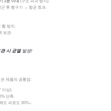
기 1분 이내
(구조 파괴 방지).
 담근 후 헹구기 → 항균 효과.
 휨 방지.
백 보관.
관 시 균열
발생!
은 제품의 공통점:
 이상).
0% 단축.
해도 피로도 30%↓.