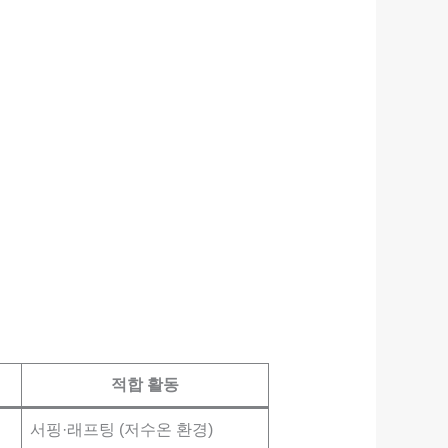
적합 활동
서핑·래프팅 (저수온 환경)