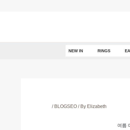
Skip
to
content
NEW IN
RINGS
EA
/
BLOGSEO
/ By
Elizabeth
여름 