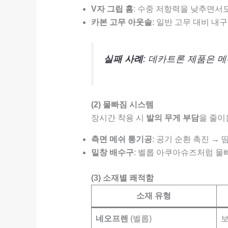
V자 그립 홈
: 수중 저항력을 낮추면서도
카본 고무 아웃솔
: 일반 고무 대비 내구
실패 사례
: 데카트론 제품은 
(2) 물빠짐 시스템
장시간 착용 시
발의 무게 부담
을 줄이
측면 메쉬 통기공
: 공기 순환 촉진 → 
밑창 배수구
: 벨롭 아쿠아슈즈처럼 물
(3) 소재별 쾌적함
소재 유형
네오프렌
(벨롭)
보