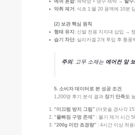
메쉬 혼합
: 세탁망 + 냉수 세탁 →
탈수
악취 제거
: 식초 1:물 20 용액에 10분
(2) 보관 핵심 원칙
형태 유지
: 신발 전용 지지대 삽입 → 챙
습기 차단
: 실리카겔 2개 투입 후 통풍
주의
: 고무 소재는
에어컨 앞 보
5. 소비자 데이터로 본 성공 조건
1,200명 후기 분석 결과
장기 만족도
높
“미끄럼 방지 그립”
(아웃솔 경사각 15°
“물빠짐 구멍 존재”
: 물기 제거 시간 5
“200g 미만 초경량”
: 4시간 이상 착용