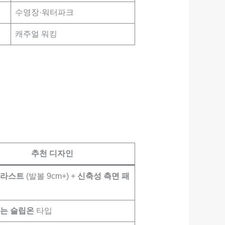
수영장·워터파크
캐주얼 워킹
추천 디자인
 라스트
(발볼 9cm+) +
신축성 측면 패
없는 슬립온
타입