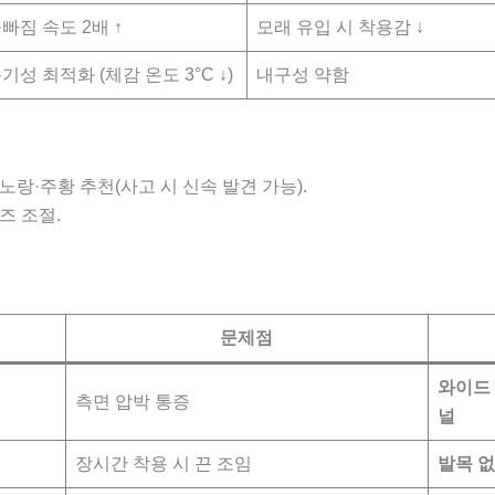
빠짐 속도 2배 ↑
모래 유입 시 착용감 ↓
기성 최적화 (체감 온도 3°C ↓)
내구성 약함
노랑·주황 추천(사고 시 신속 발견 가능).
즈 조절.
문제점
와이드
측면 압박 통증
널
장시간 착용 시 끈 조임
발목 