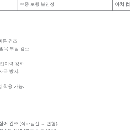
수중 보행 불안정
아치 컵
빠른 건조.
 발목 부담 감소.
 접지력 강화.
자극 방지.
 착용 가능.
집어 건조
(직사광선 → 변형).