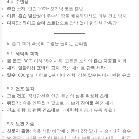
4.4.
수면용
추천 소재
: 인견 100% 오가닉 코튼 혼방
이유
:
흡습 발산성
이 우수해 땀을 배출하면서도 피부 건조 방지
디자인
:
와이드 숄더 스트랩
으로 압박 없이 편안한 착용감
5. 습기 제거 속옷의 수명을 늘리는 관리법
5.1.
세탁의 과학
물 온도
: 30℃ 이하 냉수 사용. 고온은 소재의
흡습 다공질
파괴
세제
:
알칼리성 표백제 금지
. 중성 세제로
단독 세탁
탈수
: 600rpm 이하로 1분 이내 진행. 강한 탈수는 메시 변형 유발
5.2.
건조 원칙
그늘 건조
: 직사광선은 인견·린넨의
섬유 취성화
초래
뒤집기
: 속옷 안쪽을 바깥으로 →
습기 잔여물
완전 제거
건조대 형태
:
평행 건조대
보다
아치형
이 공기 유통 효율 ↑
5.3.
보관 기술
신문지 활용
: 속옷 서랍 바닥에 신문지 2장 깔기 → 습기 1차 흡수
숯 패드
: 대나무 숯을 천 주머니에 넣어 속옷 사이에 배치 → 항균