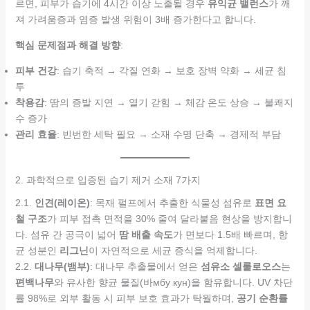
르면, 피부가 습기에 4시간 이상 노출될 경우
유익균 밸런스
가 깨
져 가려움증과 염증 발생 위험이 3배 증가한다고 합니다.
핵심 문제점과 해결 방향
:
피부 건강
: 습기 축적 → 각질 연화 → 보호 장벽 약화 → 세균 침
투
착용감
: 땀의 증발 지연 → 열기 갇힘 → 체감 온도 상승 → 불쾌지
수 증가
관리 효율
: 빈번한 세탁 필요 → 소재 수명 단축 → 경제적 부담
2. 과학적으로 입증된 습기 제거 소재 7가지
2.1.
인견(레이온)
: 목재 펄프에서 추출한 식물성 섬유로
표면 요
철 구조
가 피부 접촉 면적을 30% 줄여 달라붙음 현상을 방지합니
다. 섬유 간 공극이 넓어
땀 배출 속도
가 면보다 1.5배 빠르며, 항
균 성분인
리그닌
이 자연적으로 세균 증식을 억제합니다.
2.2.
대나무(뱀부)
: 대나무 추출물에서 얻은
섬유소 셀룰로오스
는
편백나무
와 유사한 향균 물질(바мбу кун)을 함유합니다. UV 차단
률 98%로 외부 활동 시 피부 보호 효과가 탁월하며,
공기 순환률