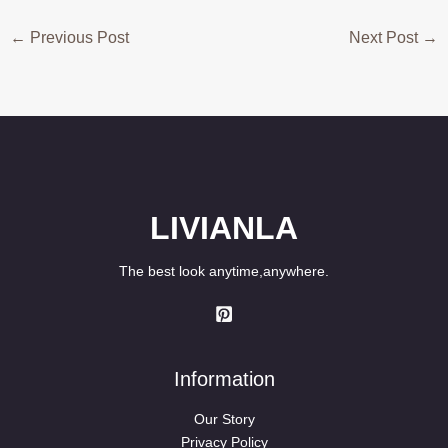
←
Previous Post
Next Post
→
LIVIANLA
The best look anytime,anywhere.
Information
Our Story
Privacy Policy