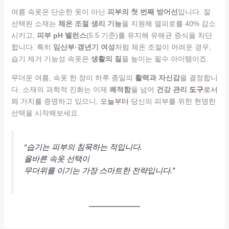
여름 속옷은 단순한 옷이 아닌
피부의 첫 번째 방어선
입니다. 잘
선택된 소재는
체온 조절 생리 기능
을 지원해 열피로를 40% 감소
시키고,
피부 pH 밸런스
(5.5 기준)를 유지해 유해균 증식을 차단
합니다. 특히
임산부·갱년기 여성
처럼 체온 조절이 어려운 경우,
습기 제거 기능성 속옷은
생활의 질
을 높이는 필수 아이템이죠.
무더운 여름, 속옷 한 장이 하루 종일의
활력과 자신감
을 결정합니
다. 소재의 과학적 진화는 이제
쾌적함
을 넘어
건강 관리
도구
로서
의
가치를 증명하고 있으니,
오늘부터
당신의 피부를 위한 현명한
선택을 시작해보세요.
“습기는 피부의 침묵하는 적입니다.
올바른 속옷 선택이
무더위를 이기는 가장 스마트한 전략입니다.”