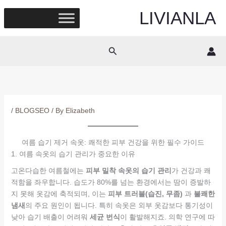
Skip
LIVIANLA
to
content
Search
/
BLOGSEO
/ By
Elizabeth
여름 습기 제거 속옷: 쾌적한 피부 건강을 위한 필수 가이드
1. 여름 속옷의 습기 관리가 중요한 이유
고온다습한 여름철에는
피부 밀착 속옷의 습기 관리
가 건강과 쾌
적함을 좌우합니다. 습도가 80%를 넘는 환경에서는 땀이 증발하
지 못해 옷감에 축적되며, 이는
피부 트러블(습진, 무좀)
과
불쾌한
냄새
의 주요 원인이 됩니다. 특히 속옷은 외부 옷감보다 통기성이
낮아 습기 배출이 어려워
세균 번식
이 활발해지죠. 의학 연구에 따