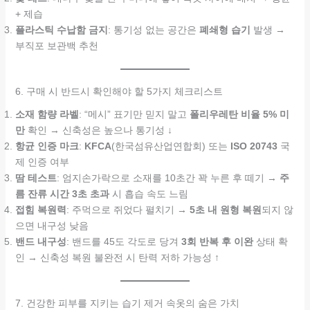
+ 제습
플라스틱 수납함 금지
: 통기성 없는 공간은
폐쇄형 습기
발생 →
부직포 보관백 추천
6. 구매 시 반드시 확인해야 할 5가지 체크리스트
소재 함량 라벨
: “메시” 표기만 믿지 말고
폴리우레탄 비율 5% 미
만
확인 → 신축성은 높으나 통기성 ↓
항균 인증 마크
:
KFCA
(한국섬유산업연합회) 또는
ISO 20743
국
제 인증 여부
땀 테스트
: 엄지손가락으로 소재를 10초간 꽉 누른 후 떼기 →
주
름 잔류 시간 3초 초과
시 흡습 속도 느림
접힘 복원력
: 주먹으로 쥐었다 펼치기 →
5초 내 원형 복원
되지 않
으면 내구성 낮음
밴드 내구성
: 밴드를 45도 각도로 당겨
3회 반복 후 이완
상태 확
인 → 신축성 복원 불완전 시 탄력 저하 가능성 ↑
7. 건강한 피부를 지키는 습기 제거 속옷의 숨은 가치