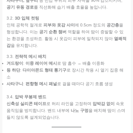
사타구니, 옆구리
등 민감 부위의 피부 자극을 90% 감소시키며,
공기 유동 경로
를 직선화해 습기 배출 효율을 높입니다.
3.2.
3D 입체 컷팅
인체 공학적 절개로
피부와 옷감 사이
에 0.5cm 정도의
공간층
을
형성합니다. 이는
공기 순환 챔버
역할을 하여 땀이 증발할 수 있
는 환경을 조성하죠. 활동 시 옷감이 피부에 밀착되지 않아
열쾌적
감
을 유지합니다.
3.3.
전략적 메시 배치
겨드랑이
:
이중 레이어 메시
로 땀 흡수 → 배출 이중화
등 하단
:
다이아몬드 형태 통기구
로 장시간 착용 시 열기 집중 해
소
사타구니
:
편향형 메시 패널
로 걸을 때마다 공기 흐름 생성
3.4.
압박 무봉제 밴드
신축성 실리콘 테이프
로 허리 라인을 고정하며
압박감 없이
속옷
움직임을 방지합니다. 밴드 내부에
나노 구멍
을 배치해 땀이 스며
들지 않도록 설계되었습니다.