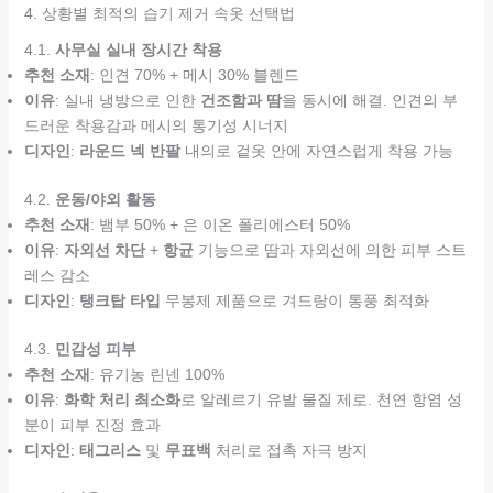
4. 상황별 최적의 습기 제거 속옷 선택법
4.1.
사무실 실내 장시간 착용
추천 소재
: 인견 70% + 메시 30% 블렌드
이유
: 실내 냉방으로 인한
건조함과 땀
을 동시에 해결. 인견의 부
드러운 착용감과 메시의 통기성 시너지
디자인
:
라운드 넥 반팔
내의로 겉옷 안에 자연스럽게 착용 가능
4.2.
운동/야외 활동
추천 소재
: 뱀부 50% + 은 이온 폴리에스터 50%
이유
:
자외선 차단
+
항균
기능으로 땀과 자외선에 의한 피부 스트
레스 감소
디자인
:
탱크탑 타입
무봉제 제품으로 겨드랑이 통풍 최적화
4.3.
민감성 피부
추천 소재
: 유기농 린넨 100%
이유
:
화학 처리 최소화
로 알레르기 유발 물질 제로. 천연 항염 성
분이 피부 진정 효과
디자인
:
태그리스
및
무표백
처리로 접촉 자극 방지