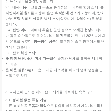
이 높아 체온을 2~3℃ 낮춥니다.
2.3.
메시(메쉬)
:
그물망 구조
로 통기성을 극대화한 합성 소재.
폴
리엔터계열 원사
를 사용해 흡습 후
5분 내 건조
가 가능하며,
탄소
나노 코팅
처리된 제품은 냄새 분자(암모니아, 황화수소)를 분해
합니다.
2.4.
린넨(아마)
: 마에서 추출한 천연 섬유로
모세관 현상
이 뛰어
나 땀을 순간적으로 흡수합니다.
열 전도율
이 면보다 20% 높아 체
감 온도를 낮추며,
항곰팡이 성분
이 포함되어 습한 환경에서도 변
색되지 않습니다.
2.5.
탄소 혁신 소재
:
숯 함침 원단
: 숯의
미세 다공질
이 습기와 냄새를 흡착해 재세척
시 배출.
은 이온 섬유
:
Ag+
이온이 세균 세포막을 파괴해 냄새 생성을 근
본적으로 차단.
3. 디자인이 만드는 차이: 습기 제거를 최적화한 속옷 구조
3.1.
봉제선 없는 퓨징 기술
기존 봉제선을
초음파 열압
으로 접합해 마찰을 제거합니다. 특히