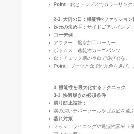
Point
：靴とトップスでカラーリンク
2-3. 大雨の日：機能性×ファッショ
足元の決め手
：サイドゴアレインブ
コーデ例
：
アウター：撥水加工パーカー
ボトムス：速乾性カーゴパンツ
傘：チェック柄の長傘で遊び心を。
Point
：ブーツと傘で同系色を選び、
3. 機能性を最大化するテクニック
3-1. 快適履きの必須条件
滑り防止設計
：
溝の深いラバーソールやゴム底を選
蒸れ対策
：
メッシュライニングや透湿性素材（