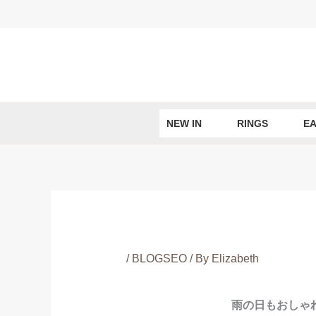
Skip
to
content
NEW IN
RINGS
EA
/
BLOGSEO
/ By
Elizabeth
雨の日もおしゃ