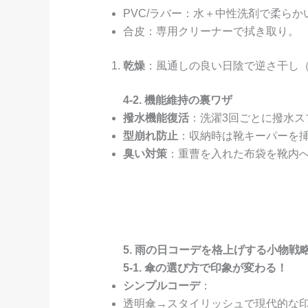
PVC/ラバー：水＋中性洗剤で柔ら
合皮：専用クリーナーで拭き取り。
乾燥
：風通しの良い日陰で逆さ干し
4-2. 機能維持の裏ワザ
撥水機能復活
：洗濯3回ごとに撥水ス
型崩れ防止
：収納時は靴キーパーを
臭い対策
：重曹を入れた布袋を靴内
5. 雨の日コーデを格上げする小物戦
5-1. 傘の選び方で印象が変わる！
シンプルコーデ
：
透明傘→スタイリッシュで現代的な