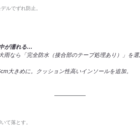
モデルでずれ防止。
の中が濡れる…
大雨なら「完全防水（接合部のテープ処理あり）」を選
.5cm大きめに。クッション性高いインソールを追加。
叩いて落とす。