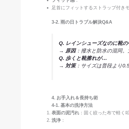
フィット感
：
足首にフィットするストラップ付き
3-2. 雨の日トラブル解決Q&A
Q. レインシューズなのに靴
→
原因
：撥水と防水の混同。
Q. 歩くと靴擦れが…
→
対策
：サイズは普段より0
4. お手入れ＆長持ち術
4-1. 基本の洗浄方法
表面の泥汚れ
：固く絞った布で軽く
洗浄
：