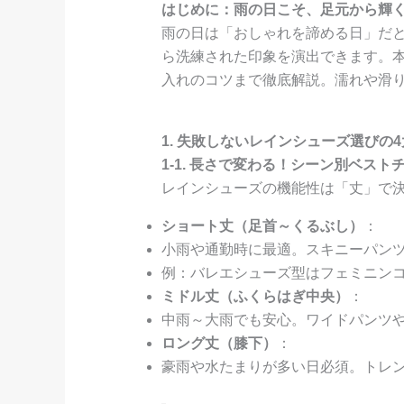
はじめに：雨の日こそ、足元から輝
雨の日は「おしゃれを諦める日」だ
ら洗練された印象を演出できます。
入れのコツまで徹底解説。濡れや滑
1. 失敗しないレインシューズ選びの
1-1. 長さで変わる！シーン別ベスト
レインシューズの機能性は「丈」で
ショート丈（足首～くるぶし）
：
小雨や通勤時に最適。スキニーパン
例：バレエシューズ型はフェミニン
ミドル丈（ふくらはぎ中央）
：
中雨～大雨でも安心。ワイドパンツ
ロング丈（膝下）
：
豪雨や水たまりが多い日必須。トレ