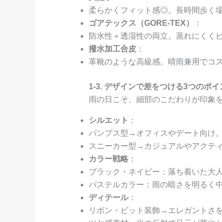
柔らかくフィット感◎。長時間歩く
ゴアテックス（GORE-TEX）
：
防水性＋透湿性の両立。蒸れにくく
撥水加工合皮
：
革靴のような高級感。晴雨兼用でコ
1-3. デザインで差をつける3つのポイ
雨の日こそ、細部のこだわりが印象
シルエット
：
パンプス型→オフィスやデート向け
スニーカー型→カジュアルやアクテ
カラー戦略
：
ブラック・ネイビー：落ち着いた大
パステルカラー：雨の暗さを明るく
ディテール
：
リボン・ビット装飾→エレガントさ