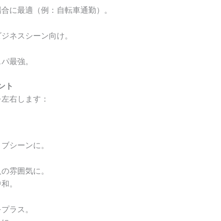
場合に最適（例：自転車通勤）。
ビジネスシーン向け。
スパ最強。
ント
を左右します：
。
ィブシーンに。
人の雰囲気に。
中和。
をプラス。