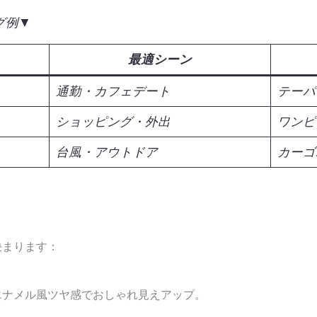
グ例▼
最適シーン
通勤・カフェデート
テーパ
ショッピング・外出
ワンピ
台風・アウトドア
カーゴ
決まります：
エナメル風ツヤ感でおしゃれ見えアップ。