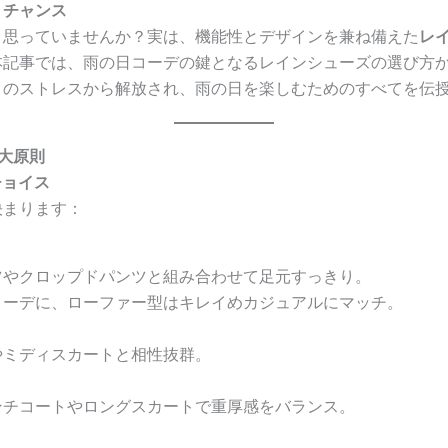
くチャンス
と思っていませんか？実は、機能性とデザインを兼ね備えた
レ
本記事では、雨の日コーデの鍵となるレインシューズの選び方
りのストレスから解放され、雨の日を楽しむためのすべてを伝
4大原則
チョイス
決まります：
ツやクロップドパンツと組み合わせて足元すっきり。
コーデに、ローファー型はキレイめカジュアルにマッチ。
やミディスカートと相性抜群。
ンチコートやロングスカートで重厚感をバランス。