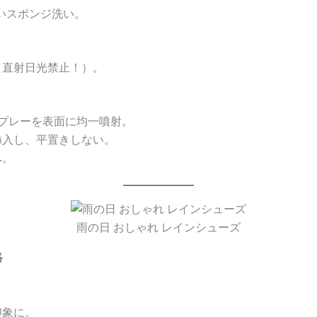
かいスポンジ洗い。
（直射日光禁止！）。
プレーを表面に均一噴射。
挿入し、平置きしない。
へ。
雨の日 おしゃれ レインシューズ
略
印象に。