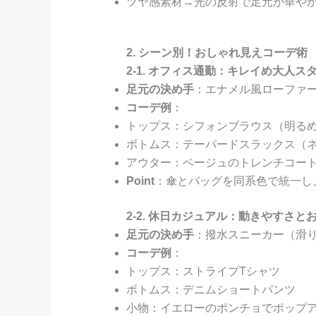
ツヤ感素材→光の反射で足元が華や
2. シーン別！おしゃれ見えコーデ術
2-1. オフィス通勤：キレイめ大人ス
足元の決め手
：エナメル風ローファー
コーデ例
：
トップス：シフォンブラウス（明る
ボトムス：テーパードスラックス（
アウター：ベージュのトレンチコー
Point
：傘とバッグを同系色で統一し
2-2. 休日カジュアル：動きやすさと
足元の決め手
：撥水スニーカー（滑
コーデ例
：
トップス：ストライプTシャツ
ボトムス：デニムショートパンツ
小物：イエローのポンチョでポップ