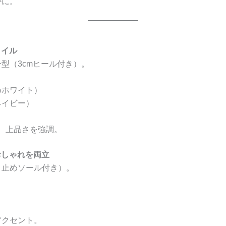
かに。
タイル
型（3cmヒール付き）。
めホワイト）
ネイビー）
ト
、上品さを強調。
おしゃれを両立
り止めソール付き）。
アクセント。