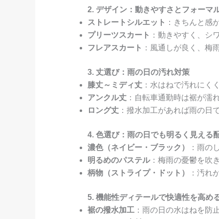
2. デザイン：動きやすさとフォーマ
ストレートシルエット
：きちんと感
プリーツスカート
：動きやすく、シ
フレアスカート
：風通しが良く、梅
3. 丈選び：雨の日の汚れ対策
膝丈～ミディ丈
：水はねで汚れにく
アンクル丈
：自転車通勤時は裾が濡
ロング丈
：撥水加工があれば雨の日
4. 色選び：雨の日でも明るく見える
濃色（ネイビー・ブラック）
：雨の
明るめのパステル
：梅雨の憂鬱を吹
柄物（ストライプ・ドット）
：汚れ
5. 機能性ディテールで快適性を高め
裾の撥水加工
：雨の日の水はねを防