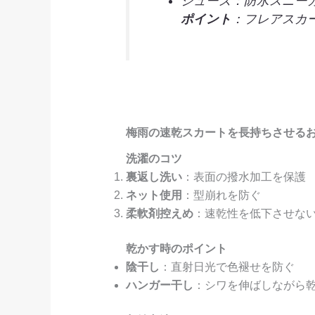
シューズ：防水スニー
ポイント
：フレアスカ
梅雨の速乾スカートを長持ちさせる
洗濯のコツ
裏返し洗い
：表面の撥水加工を保護
ネット使用
：型崩れを防ぐ
柔軟剤控えめ
：速乾性を低下させな
乾かす時のポイント
陰干し
：直射日光で色褪せを防ぐ
ハンガー干し
：シワを伸ばしながら