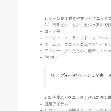
2. シーン別！動きやすいピクニック
2-1. 日常ピクニック｜カジュアル
コーデ例
：
トップス：ストライプドロップショル
ボトムス：ウエストゴム付きワイド
アウター：折りたたみ可能デニムジ
Point
：
淡いブルーやベージュで統一
2-2. 子連れピクニック｜汚れに強く
必須アイテム
：
サロペット：前開きファスナーでト