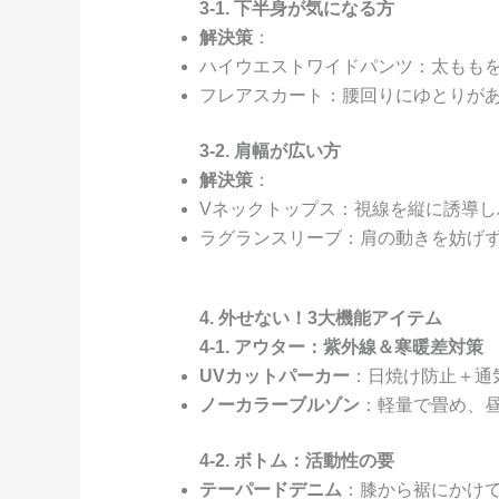
3-1. 下半身が気になる方
解決策
：
ハイウエストワイドパンツ：太もも
フレアスカート：腰回りにゆとりが
3-2. 肩幅が広い方
解決策
：
Vネックトップス：視線を縦に誘導し
ラグランスリーブ：肩の動きを妨げ
4. 外せない！3大機能アイテム
4-1. アウター：紫外線＆寒暖差対策
UVカットパーカー
：日焼け防止＋通気
ノーカラーブルゾン
：軽量で畳め、
4-2. ボトム：活動性の要
テーパードデニム
：膝から裾にかけ