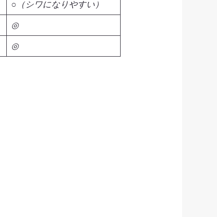
○（シワになりやすい）
◎
◎