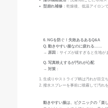
型崩れ補修
：乾燥後、低温アイロン
6. NGを防ぐ！失敗あるあるQ&A
Q. 動きやすい服なのに疲れる……
→
原因
：サイズが緩すぎると生地が
Q. 写真映えするが汚れが心配
→
対策
：
生成りやストライプ柄は汚れが目立
撥水スプレーを事前に噴霧して汚れ
動きやすい服は、ピクニックの「楽