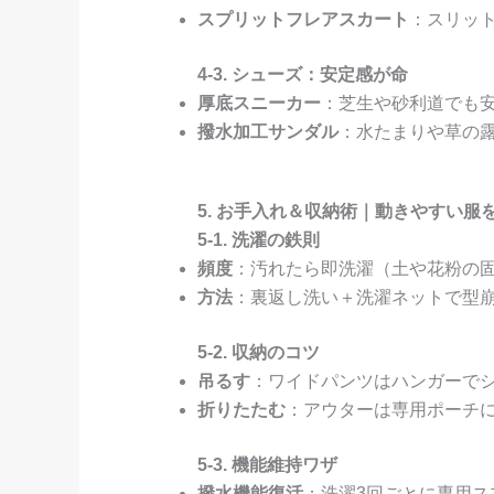
スプリットフレアスカート
：スリッ
4-3. シューズ：安定感が命
厚底スニーカー
：芝生や砂利道でも
撥水加工サンダル
：水たまりや草の
5. お手入れ＆収納術｜動きやすい服
5-1. 洗濯の鉄則
頻度
：汚れたら即洗濯（土や花粉の
方法
：裏返し洗い＋洗濯ネットで型
5-2. 収納のコツ
吊るす
：ワイドパンツはハンガーで
折りたたむ
：アウターは専用ポーチ
5-3. 機能維持ワザ
撥水機能復活
：洗濯3回ごとに専用ス