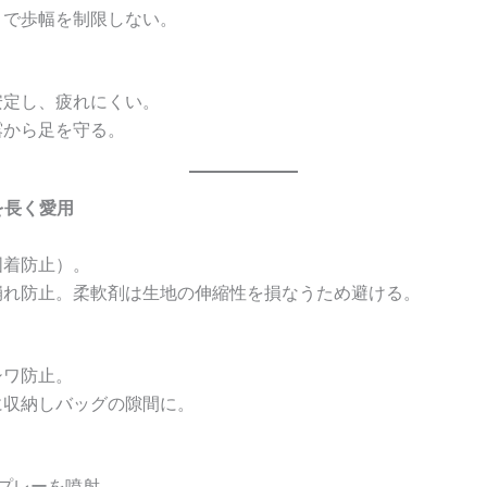
トで歩幅を制限しない。
安定し、疲れにくい。
露から足を守る。
を長く愛用
固着防止）。
崩れ防止。柔軟剤は生地の伸縮性を損なうため避ける。
シワ防止。
に収納しバッグの隙間に。
プレーを噴射。