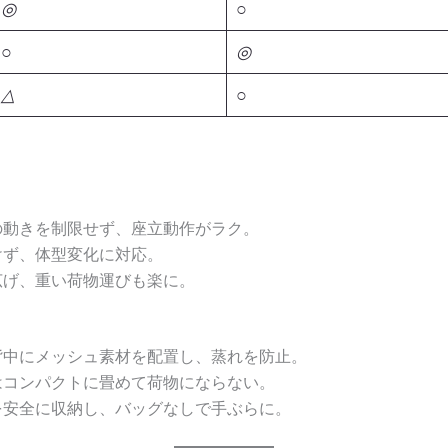
◎
○
○
◎
△
○
の動きを制限せず、座立動作がラク。
けず、体型変化に対応。
広げ、重い荷物運びも楽に。
背中にメッシュ素材を配置し、蒸れを防止。
はコンパクトに畳めて荷物にならない。
を安全に収納し、バッグなしで手ぶらに。