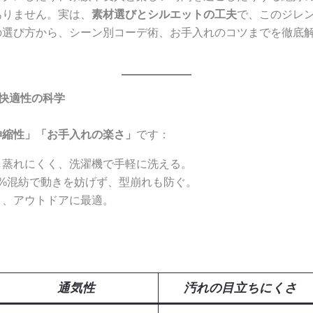
ありません。実は、
素材選びとシルエットの工夫
で、このジレ
の選び方から、シーン別コーデ術、お手入れのコツまでを徹底
と快適性の科学
伸縮性」「お手入れの楽さ」
です：
し蒸れにくく、洗濯機で手軽に洗える。
%混紡で動きを妨げず、型崩れも防ぐ。
き、アウトドアに最適。
通気性
汚れの目立ちにくさ