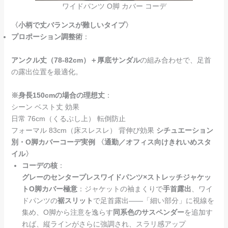
ワイドパンツ O脚 カバー コーデ
〈小柄で丈バランスが難しいタイプ〉
プロポーション調整術
：
アンクル丈（78-82cm）＋厚底サンダル
の組み合わせで、足首
の露出位置を最適化。
※身長150cmの場合の理想丈
：
シーン ベスト丈 効果
日常 76cm（くるぶし上） 転倒防止
フォーマル 83cm（床スレスレ） 背伸び効果
シチュエーション
別・O脚カバーコーデ実例
〈通勤／オフィス向けきれいめスタ
イル〉
コーデの核
：
グレーのセンタープレスワイドパンツ×ストレッチジャケッ
トO脚カバー極意
：ジャケットの袖まくりで
手首露出
、ワイ
ドパンツの
裾スリット
で足首露出——「細い部分」に視線を
集め、O脚から注意を逸らす
同系色のサスペンダー
を追加す
れば、縦ラインがさらに強調され、スラリ感アップ