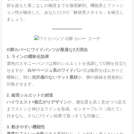
節を超えた着こなしの極意までを徹底解剖。機能美とファッシ
ョン性が融合した、あなただけの「解放美スタイル」を確立し
ましょう。
O脚カバーにワイドパンツが最適な3大理由
1. ラインの曖昧化効果
濃色のスキニーパンツは脚のシルエットを強調してO脚を目立た
せますが、
白やベージュ系のワイドパンツ
は輪郭をぼんやりと
曖昧に。特に
光沢感のないマット素材
が、脚の曲線を視覚的に
分散させます。
2. 縦長シルエットの創造
ハイウエスト×裾広がりデザイン
が、腰位置を高く見せつつ足元
までストンと伸びるラインを形成。センタープレス（前たて）
付きなら、さらにIライン効果で真っすぐな印象に。
3. 動きやすい機能性
適度なストレッチ性
のある素材なら、しゃがむ・歩くといった