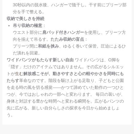
30秒以内の脱水後、ハンガーで陰干し。干す前にプリーツ部
分を手で整える。
収納で美しさを持続
吊り収納の極意
：
ウエスト部分に
肩パッド付きハンガー
を使用し、プリーツ方
向を揃えて吊るす。
たたみ収納の盲点
：
プリーツ間に
和紙を挟み
、ゆるく巻いて保管。圧迫によるひ
だ潰れを回避。
ワイドパンツがもたらす新しい自由
ワイドパンツは、O脚を
「隠す」だけのアイテムではありません。その広がるシルエッ
トが
生む
解放感こそが、動きやすさと心の軽やかさを同時にも
たらす
革命なのです。階段を駆け上がる足取り、子どもと公園
を走る時の風を切る感覚——かつて諦めていた動作の一つひと
つが、今ではおしゃれの一部へと変わります。 毎日の装いが、
身体と対話する豊かな時間へと変わる瞬間を。広がるパンツの
先に広がる、新しい自分らしさの探求を今日から始めましょ
う。