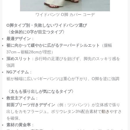
ワイドパンツ O脚 カバー コーデ
O脚タイプ別・失敗しないワイドパンツ選び
〈全体的にO字が目立つタイプ〉
最適デザイン
：
裾に向かって緩やかに広がるテーパードシルエット
（腿幅
37cm→裾幅28cmが理想）
深めスリット
：歩行時の足運びを妨げず、脚先のスッキリ感を
強調
NGアイテム
：
裾が極端に広いバギーパンツは重心が下がり、O脚を逆に強調
〈太もも張り出しが気になるタイプ〉
救世主アイテム
：
前面プリーツ付きデザイン
（例：ツツパンツ）が立体感で張り
出しをカモフラージュ。ポリウレタン3%配合素材で
動き
やすさ
を確保。
素材の黄金率
：