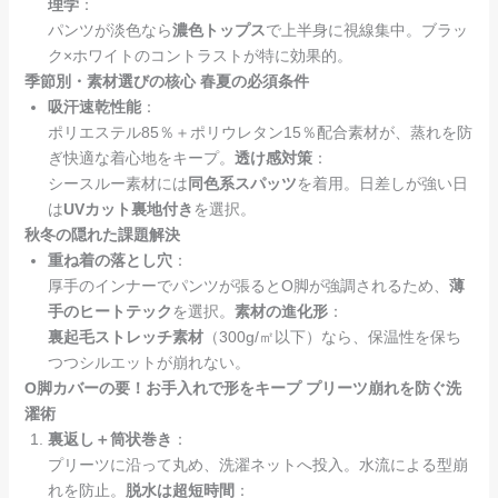
理学
：
パンツが淡色なら
濃色トップス
で上半身に視線集中。ブラッ
ク×ホワイトのコントラストが特に効果的。
季節別・素材選びの核心
春夏の必須条件
吸汗速乾性能
：
ポリエステル85％＋ポリウレタン15％配合素材が、蒸れを防
ぎ快適な着心地をキープ。
透け感対策
：
シースルー素材には
同色系スパッツ
を着用。日差しが強い日
は
UVカット裏地付き
を選択。
秋冬の隠れた課題解決
重ね着の落とし穴
：
厚手のインナーでパンツが張るとO脚が強調されるため、
薄
手のヒートテック
を選択。
素材の進化形
：
裏起毛ストレッチ素材
（300g/㎡以下）なら、保温性を保ち
つつシルエットが崩れない。
O脚カバーの要！お手入れで形をキープ
プリーツ崩れを防ぐ洗
濯術
裏返し＋筒状巻き
：
プリーツに沿って丸め、洗濯ネットへ投入。水流による型崩
れを防止。
脱水は超短時間
：