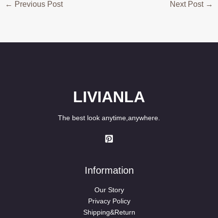
←
Previous Post
Next Post
→
LIVIANLA
The best look anytime,anywhere.
Information
Our Story
Privacy Policy
Shipping&Return