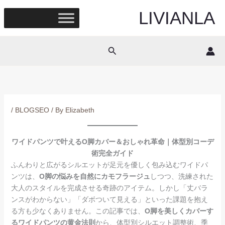
Skip
LIVIANLA
to
content
Search
/
BLOGSEO
/ By
Elizabeth
ワイドパンツで叶えるO脚カバー＆おしゃれ革命｜体型別コーデ
術完全ガイド
ふんわりと広がるシルエットが足元を優しく包み込むワイドパ
ンツは、
O脚の悩みを自然にカモフラージュ
しつつ、洗練された
大人のスタイルを完成させる奇跡のアイテム。しかし「丈バラ
ンスがわからない」「ダボついて見える」といった課題を抱え
る方も少なくありません。この記事では、
O脚を美しくカバーす
るワイドパンツの黄金法則
から、体型別シルエット調整術、季