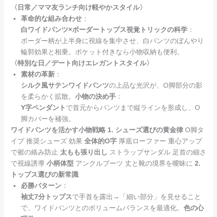
〈日常／ママ友ランチ向け軽やかスタイル〉
革命的な組み合わせ
：
白ワイドパンツ×ボーダートップス視覚トリックの科学
：
ボーダー柄が上半身に視線を集中させ、白パンツのぼんやり
輪郭効果と相乗。ポケット付きなら小物収納も便利。
〈特別な日／デート向けエレガントスタイル〉
素材の革新
：
シルク風サテンワイドパンツ
の上品な光沢が、O脚部分の影
を柔らかく拡散。
小物の決め手
：
Y字ペンダント
で首元からパンツまで縦ラインを形成し、O
脚カバーを補強。
ワイドパンツを活かす小物戦略
1. シューズ選びの黄金律
O脚タ
イプ 推奨シューズ 効果
全体的O字
厚底ローファー 重心アップ
で裾の絡み防止
太もも張り出し
ストラップサンダル 足首の細さ
で視線誘導
小柄体型
アンクルブーツ 丈と靴の境界を曖昧に
2.
トップス選びの新常識
必勝パターン
：
袖丈7分トップス
で手首を露出→「細い部分」を見せること
で、ワイドパンツとのボリュームバランスを最適化。
色の心