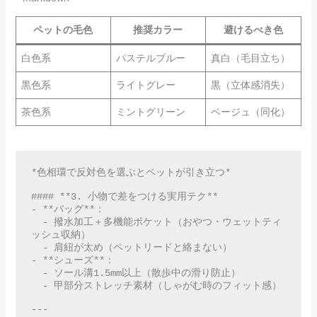
ペットの毛色
推奨カラー
避けるべき色
白色系
パステルブルー
真白（毛目立ち）
黒色系
ライトグレー
黒（立体感消失）
茶色系
ミントグリーン
ベージュ（同化）
*色相環で反対色を選ぶとペットが引き立つ*  

#### **3. 小物で差をつける実用テク**  

- **バッグ**：  

  - 撥水加工＋多機能ポケット（おやつ・ウェットティ
ッシュ収納）  

  - 肩紐が太め（ペットリードと絡まない）  

- **シューズ**：  

  - ソール溝1.5mm以上（散歩中の滑り防止）  

  - 甲部分ストレッチ素材（しゃがむ時のフィット感）  

---
