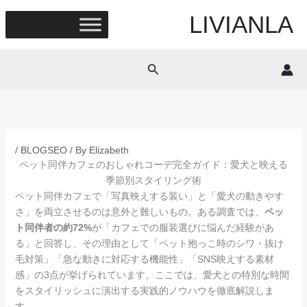
Skip
LIVIANLA
to
content
Search
/
BLOGSEO
/ By
Elizabeth
ペット同伴カフェのおしゃれコーデ完全ガイド：愛犬と映える
季節別スタイリング術
ペット同伴カフェで「写真映えする装い」と「愛犬の動きやす
さ」を両立させるのは意外と難しいもの。ある調査では、
ペッ
ト同伴者の約72%
が「カフェでの服装選びに悩んだ経験があ
る」と回答し、その理由として「ペット抱っこ時のシワ・抜け
毛対策」「急な動きに対応する機能性」「SNS映えする素材
感」の3点が挙げられています。ここでは、愛犬との特別な時間
をスタイリッシュに演出する実践的ノウハウを徹底解説しま
す。