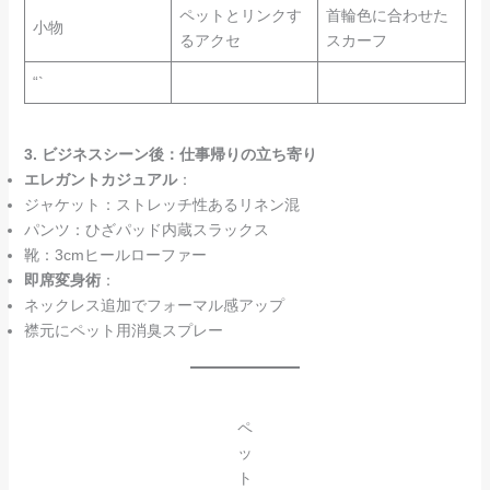
ペットとリンクす
首輪色に合わせた
小物
るアクセ
スカーフ
“`
3. ビジネスシーン後：仕事帰りの立ち寄り
エレガントカジュアル
：
ジャケット：ストレッチ性あるリネン混
パンツ：ひざパッド内蔵スラックス
靴：3cmヒールローファー
即席変身術
：
ネックレス追加でフォーマル感アップ
襟元にペット用消臭スプレー
ペ
ッ
ト