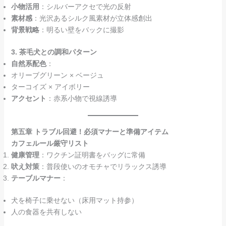
小物活用
：シルバーアクセで光の反射
素材感
：光沢あるシルク風素材が立体感創出
背景戦略
：明るい壁をバックに撮影
3. 茶毛犬との調和パターン
自然系配色
：
オリーブグリーン × ベージュ
ターコイズ × アイボリー
アクセント
：赤系小物で視線誘導
第五章 トラブル回避！必須マナーと準備アイテム
カフェルール厳守リスト
健康管理
：ワクチン証明書をバッグに常備
吠え対策
：普段使いのオモチャでリラックス誘導
テーブルマナー
：
犬を椅子に乗せない（床用マット持参）
人の食器を共有しない