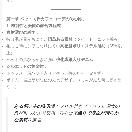
第一章 ペット同伴カフェコーデの3大原則
1. 機能性と美観の融合方程式
素材選びの科学
：
抜け毛が目立ちにくい
凹凸ある素材
（ツイード・ニット編み）
抱っこ時にシワになりにくい
高密度ポリエステル混紡
（65%以
上）
ペットの爪ひっかきに強い
強化繊維入りデニム
シルエットの黄金律
：
トップス：肩パッド入りで抱っこ時のだらしなさ解消
ボトム：裾上がり防止の丈長デザイン（しゃがんだ時に腰が出
ない）
ある飼い主の失敗談
：フリル付きブラウスに愛犬の
爪が引っかかり破損→現在は
平織りで表面が滑らか
な素材
を厳選