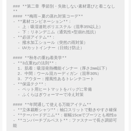
### **第二章 季節別・失敗しない素材選びと着こなし
**  

#### **梅雨～夏の蒸れ対策コーデ**  

- **素材コンビネーション**：  

  - 上：吸湿速乾ポリエステル（混率35%以上）  

  - 下：リネンデニム（通気性×型崩れ抵抗）  

- **必須アイテム**：  

  - 撥水加工ショール（突然の雨対策）  

  - UVカットインナー（日焼け防止）  

#### **秋冬の重ね着美学**  

- **3点重ねの法則**：  

  1. 肌着：吸湿発熱機能インナー（厚さ2mm以下）  

  2. 中間：ウール混カーディガン（混率30%）  

  3. アウター：撥風性あるトレンチコート   

- **保温テク**：  

  - ペット用ヒートマットをバッグに常備  

  - ふくらはぎウォーマーで冷え対策  

#### **年間通して使える万能アイテム**  

- **立体裁断シャツ**：袖口スリットで動きやすさ確保  

- **テーパードデニム**：裾幅15cmでブーツとも相性◎  

- **コンバーチブルベスト**：ファスナーで長さ調節可
能  
