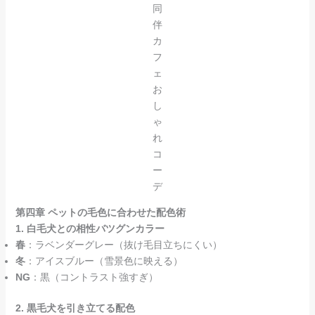
同
伴
カ
フ
ェ
お
し
ゃ
れ
コ
ー
デ
第四章 ペットの毛色に合わせた配色術
1. 白毛犬との相性バツグンカラー
春
：ラベンダーグレー（抜け毛目立ちにくい）
冬
：アイスブルー（雪景色に映える）
NG
：黒（コントラスト強すぎ）
2. 黒毛犬を引き立てる配色