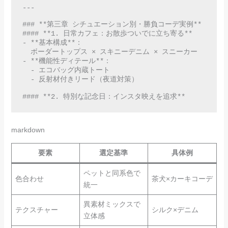
---

### **第三章 シチュエーション別・勝負コーデ実例**  

#### **1. 日常カフェ：お散歩ついでに立ち寄る**  

- **基本構成**：  

  ボーダートップス × スキニーデニム × スニーカー  

- **機能性ディテール**：  

  - エコバッグ内蔵トート  

  - 反射材付きリード（夜道対策）  

#### **2. 特別な記念日：インスタ映えを追求**  
markdown
要素
選定基準
具体例
ペットと同系色で
色合わせ
茶犬×カーキコーデ
統一
異素材ミックスで
テクスチャー
シルク×デニム
立体感