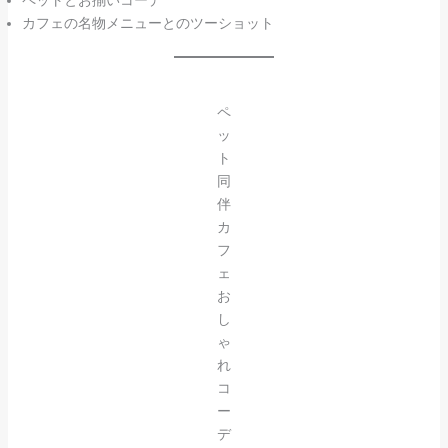
カフェの名物メニューとのツーショット
ペ
ッ
ト
同
伴
カ
フ
ェ
お
し
ゃ
れ
コ
ー
デ