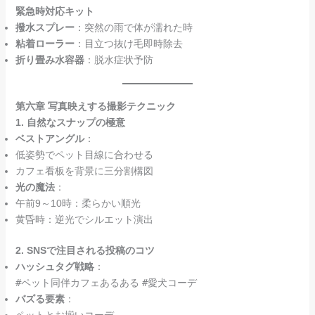
緊急時対応キット
撥水スプレー
：突然の雨で体が濡れた時
粘着ローラー
：目立つ抜け毛即時除去
折り畳み水容器
：脱水症状予防
第六章 写真映えする撮影テクニック
1. 自然なスナップの極意
ベストアングル
：
低姿勢でペット目線に合わせる
カフェ看板を背景に三分割構図
光の魔法
：
午前9～10時：柔らかい順光
黄昏時：逆光でシルエット演出
2. SNSで注目される投稿のコツ
ハッシュタグ戦略
：
#ペット同伴カフェあるある
#愛犬コーデ
バズる要素
：
ペットとお揃いコーデ