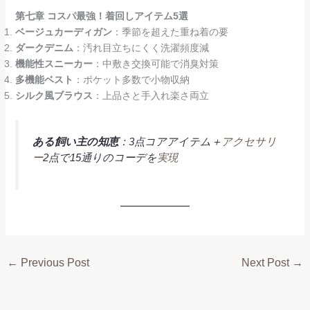
第七章 コスパ最強！着回しアイテム5選
ベージュカーディガン
：季節を超えた重ね着の要
ダークデニム
：汚れ目立ちにくく洗濯頻度減
機能性スニーカー
：中敷き交換可能で消臭対策
多機能ベスト
：ポケット多数で小物収納
シルク風ブラウス
：上品さと手入れ楽さ両立
ある飼い主の知恵
：3点コアアイテム＋
アクセサリ
ー
2点で15通りのコーデを
実現
←
Previous Post
Next Post
→