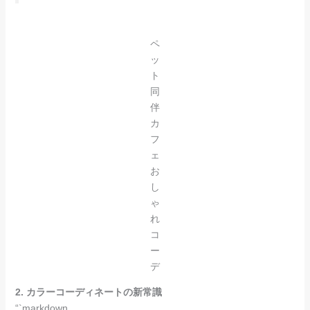
ペ
ッ
ト
同
伴
カ
フ
ェ
お
し
ゃ
れ
コ
ー
デ
2. カラーコーディネートの新常識
“`markdown