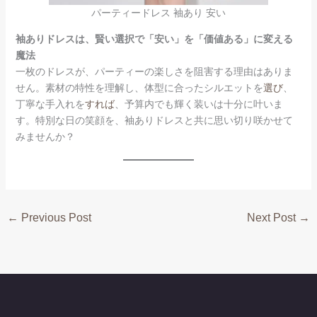
パーティードレス 袖あり 安い
袖ありドレスは、賢い選択で「安い」を「価値ある」に変える
魔法
一枚のドレスが、パーティーの楽しさを阻害する理由はありま
せん。素材の特性を理解し、体型に合ったシルエットを
選び
、
丁寧な手入れを
すれば
、予算内でも輝く装いは十分に叶いま
す。特別な日の笑顔を、袖ありドレスと共に思い切り咲かせて
みませんか？
←
Previous Post
Next Post
→