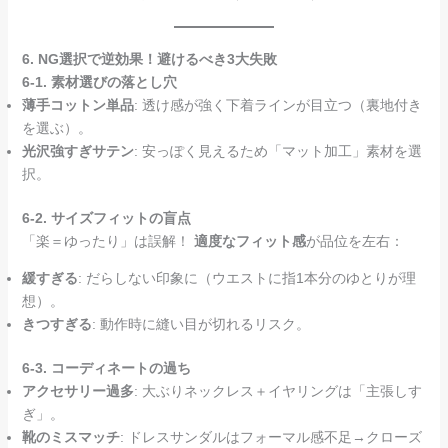
6. NG選択で逆効果！避けるべき3大失敗
6-1. 素材選びの落とし穴
薄手コットン単品
: 透け感が強く下着ラインが目立つ（裏地付き
を選ぶ）。
光沢強すぎサテン
: 安っぽく見えるため「マット加工」素材を選
択。
6-2. サイズフィットの盲点
「楽＝ゆったり」は誤解！
適度なフィット感
が品位を左右：
緩すぎる
: だらしない印象に（ウエストに指1本分のゆとりが理
想）。
きつすぎる
: 動作時に縫い目が切れるリスク。
6-3. コーディネートの過ち
アクセサリー過多
: 大ぶりネックレス＋イヤリングは「主張しす
ぎ」。
靴のミスマッチ
: ドレスサンダルはフォーマル感不足→クローズ