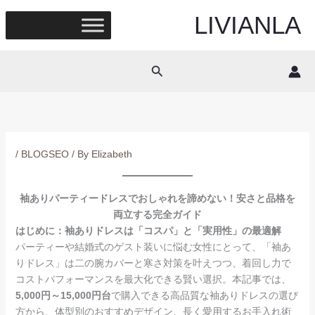
Skip
LIVIANLA
to
content
Search
/
BLOGSEO
/ By
Elizabeth
袖ありパーティードレスでおしゃれを諦めない！安さと品格を
両立する完全ガイド
はじめに：袖ありドレスは「コスパ」と「実用性」の最適解
パーティーや結婚式のゲスト装いに悩む女性にとって、「袖あ
りドレス」は二の腕カバーと寒さ対策を叶えつつ、着回し力で
コストパフォーマンスを最大化できる賢い選択。本記事では、
5,000円～15,000円台
で購入できる高品質な袖ありドレスの選び
方から、体型別のおすすめデザイン、長く愛用するお手入れ術