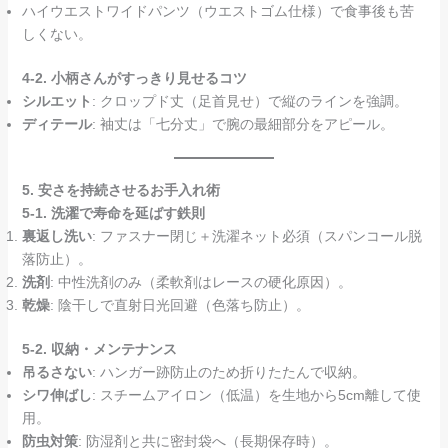
ハイウエストワイドパンツ（ウエストゴム仕様）で食事後も苦
しくない。
4-2. 小柄さんがすっきり見せるコツ
シルエット
: クロップド丈（足首見せ）で縦のラインを強調。
ディテール
: 袖丈は「七分丈」で腕の最細部分をアピール。
5. 安さを持続させるお手入れ術
5-1. 洗濯で寿命を延ばす鉄則
裏返し洗い
: ファスナー閉じ＋洗濯ネット必須（スパンコール脱
落防止）。
洗剤
: 中性洗剤のみ（柔軟剤はレースの硬化原因）。
乾燥
: 陰干しで直射日光回避（色落ち防止）。
5-2. 収納・メンテナンス
吊るさない
: ハンガー跡防止のため折りたたんで収納。
シワ伸ばし
: スチームアイロン（低温）を生地から5cm離して使
用。
防虫対策
: 防湿剤と共に密封袋へ（長期保存時）。