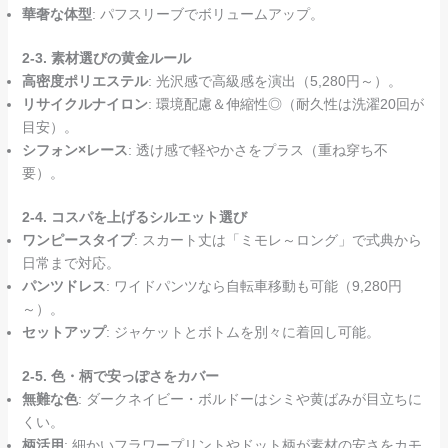
華奢な体型
: パフスリーブでボリュームアップ。
2-3. 素材選びの黄金ルール
高密度ポリエステル
: 光沢感で高級感を演出（5,280円～）。
リサイクルナイロン
: 環境配慮＆伸縮性◎（耐久性は洗濯20回が
目安）。
シフォン×レース
: 透け感で軽やかさをプラス（重ね穿ち不
要）。
2-4. コスパを上げるシルエット選び
ワンピースタイプ
: スカート丈は「ミモレ～ロング」で式典から
日常まで対応。
パンツドレス
: ワイドパンツなら自転車移動も可能（9,280円
～）。
セットアップ
: ジャケットとボトムを別々に着回し可能。
2-5. 色・柄で安っぽさをカバー
無難な色
: ダークネイビー・ボルドーはシミや黄ばみが目立ちに
くい。
柄活用
: 細かいフラワープリントやドット柄が素材の安さをカモ