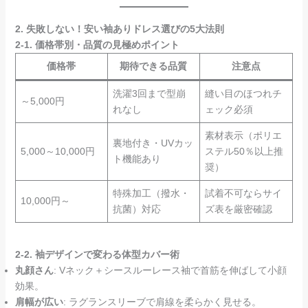
2. 失敗しない！安い袖ありドレス選びの5大法則
2-1. 価格帯別・品質の見極めポイント
価格帯
期待できる品質
注意点
洗濯3回まで型崩
縫い目のほつれチ
～5,000円
れなし
ェック必須
素材表示（ポリエ
裏地付き・UVカッ
5,000～10,000円
ステル50％以上推
ト機能あり
奨）
特殊加工（撥水・
試着不可ならサイ
10,000円～
抗菌）対応
ズ表を厳密確認
2-2. 袖デザインで変わる体型カバー術
丸顔さん
: Vネック＋シースルーレース袖で首筋を伸ばして小顔
効果。
肩幅が広い
: ラグランスリーブで肩線を柔らかく見せる。