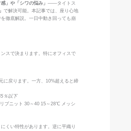
ツ感」や「シワの悩み」
——タイトス
」
で解決可能。本記事では、座り心地
でを徹底解説。一日中動き回っても崩
ランスで決まります。特にオフィスで
元に戻ります。一方、10%超えると締
5％以下
リブニット 30～40 15～28℃ メッシ
りにくい特性があります。逆に平織り