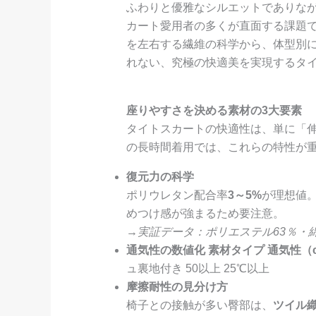
ふわりと優雅なシルエットでありな
カート愛用者の多くが直面する課題で
を左右する繊維の科学から、体型別
れない、究極の快適美を実現するタ
座りやすさを決める素材の3大要素
タイトスカートの快適性は、単に「
の長時間着用では、これらの特性が
復元力の科学
ポリウレタン配合率
3～5%
が理想値
めつけ感が強まるため要注意。
→実証データ：ポリエステル63％・綿
通気性の数値化
素材タイプ
通気性（cm
ュ裏地付き 50以上 25℃以上
摩擦耐性の見分け方
椅子との接触が多い臀部は、
ツイル