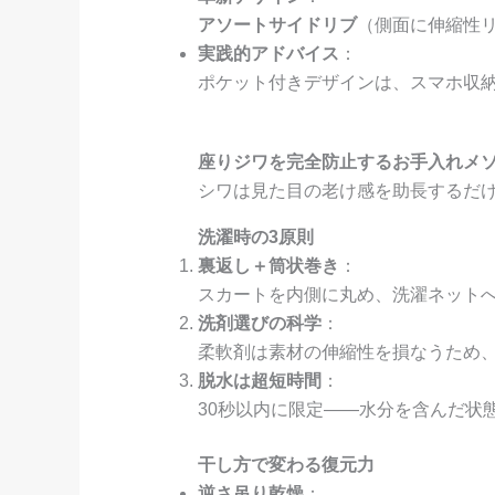
アソートサイドリブ
（側面に伸縮性
実践的アドバイス
：
ポケット付きデザインは、スマホ収
座りジワを完全防止するお手入れメ
シワは見た目の老け感を助長するだ
洗濯時の3原則
裏返し＋筒状巻き
：
スカートを内側に丸め、洗濯ネット
洗剤選びの科学
：
柔軟剤は素材の伸縮性を損なうため
脱水は超短時間
：
30秒以内に限定——水分を含んだ状
干し方で変わる復元力
逆さ吊り乾燥
：