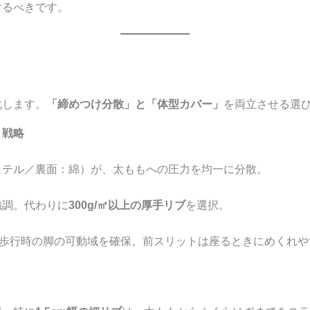
けるべきです。
化します。
「締めつけ分散」と「体型カバー」
を両立させる選
」戦略
ステル／裏面：綿）が、太ももへの圧力を均一に分散。
強調。代わりに
300g/㎡以上の厚手リブ
を選択。
歩行時の脚の可動域を確保。前スリットは座るときにめくれや