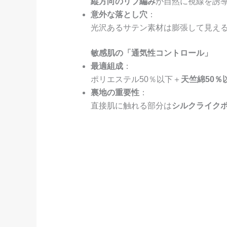
縦方向のリブ編み
が自然に視線を誘
意外な落とし穴
：
光沢あるサテン素材は膨張して見え
敏感肌の「通気性コントロール」
最適組成
：
ポリエステル50％以下＋
天竺綿50％
裏地の重要性
：
直接肌に触れる部分は
シルクライク