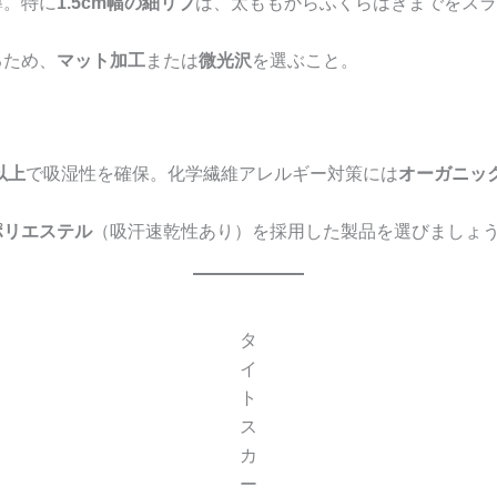
導。特に
1.5cm幅の細リブ
は、太ももからふくらはぎまでをスラ
るため、
マット加工
または
微光沢
を選ぶこと。
以上
で吸湿性を確保。化学繊維アレルギー対策には
オーガニッ
ポリエステル
（吸汗速乾性あり）を採用した製品を選びましょ
タ
イ
ト
ス
カ
ー