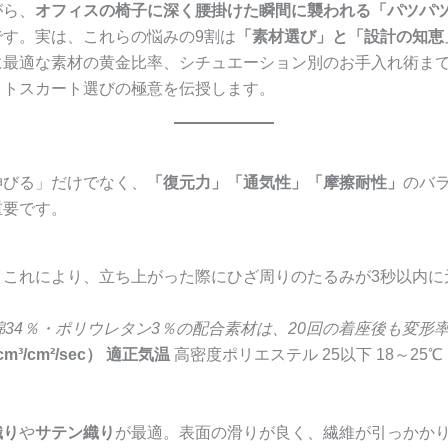
がら、
オフィスの椅子に深く腰掛けた瞬間に襲われる「パツパ
す。実は、これらの悩みの9割は
「素材選び」と「設計の知恵
に最適な素材の黄金比率、シチュエーション別のお手入れ術ま
イトスカート選びの極意を伝授します。
伸びる」だけでなく、
「復元力」「通気性」「摩擦耐性」
のバ
重要です。
。これにより、立ち上がった際にひざ周りのたるみが3秒以内に
34％・ポリウレタン3％の配合素材は、20回の着座後も変形率
³/cm²/sec）
適正気温
高密度ポリエステル 25以下 18～25℃ 
織り
や
サテン織り
が最適。表面の滑りが良く、繊維が引っかか