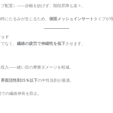
リブ配置）——歩幅を妨げず、階段昇降も楽々。
納時にたるみが生じるため、
側面メッシュインサート
タイプが
ソッド
けでなく、
繊維の疲労で伸縮性を低下
させます。
へ投入——縫い目の摩擦ダメージを軽減。
、
界面活性剤15％以下
の中性洗剤が最適。
態での繊維伸長を防止。