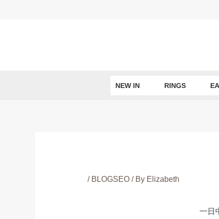
Skip
to
content
NEW IN
RINGS
EA
/
BLOGSEO
/ By
Elizabeth
一日