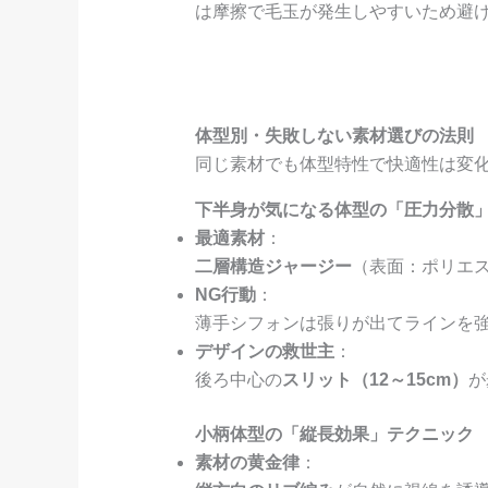
は摩擦で毛玉が発生しやすいため避
体型別・失敗しない素材選びの法則
同じ素材でも体型特性で快適性は変
下半身が気になる体型の「圧力分散
最適素材
：
二層構造ジャージー
（表面：ポリエ
NG行動
：
薄手シフォンは張りが出てラインを
デザインの救世主
：
後ろ中心の
スリット（12～15cm）
が
小柄体型の「縦長効果」テクニック
素材の黄金律
：