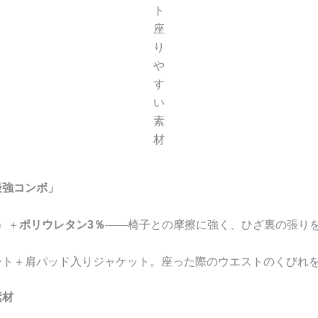
ト
座
り
や
す
い
素
材
最強コンボ」
㎡）＋
ポリウレタン3％
——椅子との摩擦に強く、ひざ裏の張り
ート＋肩パッド入りジャケット。座った際のウエストのくびれ
素材