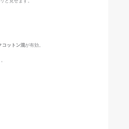
リと見せます。
クコットン混
が有効。
う。