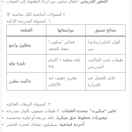
التطور التدريجي
: انتقال سلس من أزياء الطفولة إلى الشباب
👗 ٤ كبسولات أساسية لكل مناسبة
١. كبسولة المدرسة الذكية:
نصائح تنسيق
مواصفاتها
القطعة
ألوان كحلي/رمادي/
قماش “سكوب”
بنطلون واسع
بني
مضاد للتجعد
طبقات تحت الجاكيت
ياقة مغلقة + أكمام
بلوزة بولو
المدرسي
٣/٤
قابل للفصل عند
تطريز خفيف عند
جاكيت مطرز
الحرارة
الأكتاف
٢. كبسولة النزهات العائلية:
تنانير “سكيرت” متعددة الطبقات
: ٣ طبقات شيفون بألوان متدرجة
تيشيرتات بخطوط عنق مبتكرة
: ياقة مربعة أو قلبية محتشمة
أحزمة قماشية
: سيليكون شفاف لتحديد الخصر