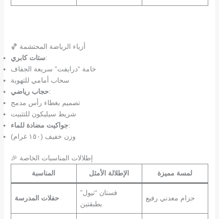
🏀 أزياء الرياضة المحتشمة
:
ستات كابري
خامة “درايفت” سريعة الجفاف
سحاب أمامي للتهوية
:
حجاب رياضي
تصميم بغطاء رأس مدمج
شريط سيليكون للتثبيت
:
جواكيت مضادة للماء
وزن خفيف (١٥٠ غرام)
🎉 إطلالات المناسبات الخاصة
لمسة مميزة
الإطلالة الأمثل
المناسبة
فستان “تيول”
حزام معدني رفيع
حفلات المدرسة
بطبقتين