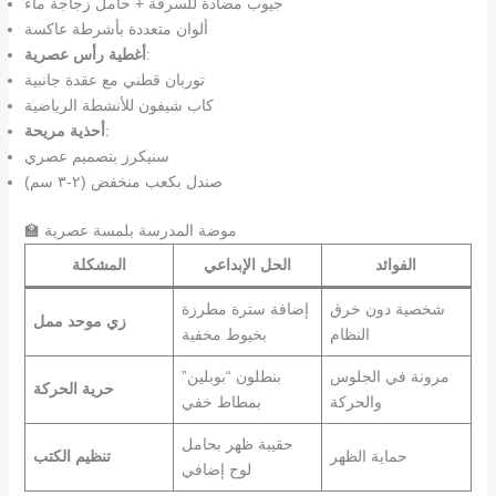
جيوب مضادة للسرقة + حامل زجاجة ماء
ألوان متعددة بأشرطة عاكسة
:
أغطية رأس عصرية
توربان قطني مع عقدة جانبية
كاب شيفون للأنشطة الرياضية
:
أحذية مريحة
سنيكرز بتصميم عصري
صندل بكعب منخفض (٢-٣ سم)
🏫 موضة المدرسة بلمسة عصرية
الفوائد
الحل الإبداعي
المشكلة
شخصية دون خرق
إضافة سترة مطرزة
زي موحد ممل
النظام
بخيوط مخفية
مرونة في الجلوس
بنطلون “بوبلين”
حرية الحركة
والحركة
بمطاط خفي
حقيبة ظهر بحامل
حماية الظهر
تنظيم الكتب
لوح إضافي