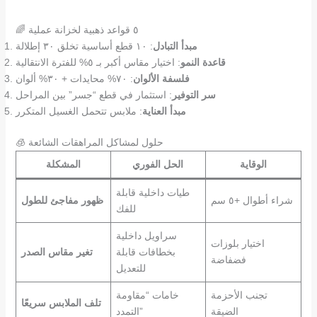
🌈 ٥ قواعد ذهبية لخزانة عملية
مبدأ التبادل
: ١٠ قطع أساسية تخلق ٣٠ إطلالة
قاعدة النمو
: اختيار مقاس أكبر بـ ٥% للفترة الانتقالية
فلسفة الألوان
: ٧٠% محايدات + ٣٠% ألوان
سر التوفير
: استثمار في قطع “جسر” بين المراحل
مبدأ العناية
: ملابس تتحمل الغسيل المتكرر
🧊 حلول لمشاكل المراهقات الشائعة
الوقاية
الحل الفوري
المشكلة
طيات داخلية قابلة
شراء أطوال +٥ سم
ظهور مفاجئ للطول
للفك
سراويل داخلية
اختيار بلوزات
بخطافات قابلة
تغير مقاس الصدر
فضفاضة
للتعديل
تجنب الأحزمة
خامات “مقاومة
تلف الملابس سريعًا
الضيقة
التمدد”