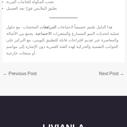
تجنب المكواة للخامات المرنة
تعليق الملابس فورًا بعد الغسيل
هذا الدليل صُمم خصيصاً لاحتياجات
المراهقات
المحجبات، مع حلول
عملية لتحديات النمو المتسارع والمتغيرات
الاجتماعية
. يجمع بين الأصالة
والمعاصرة عبر تقديم اقتراحات قابلة للتطبيق اليومي، مع التركيز على
الجوانب النفسية والحركية لهذه الفئة العمرية دون الإشارة إلى مواسم
أو منتجات خارجية.
←
Previous Post
Next Post
→