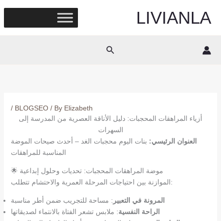
Skip
LIVIANLA
to
content
Search
/
BLOGSEO
/ By
Elizabeth
أزياء المراهقات المحجبات: دليل الأناقة العصرية من المدرسة إلى
السهرات
العنوان الرئيسي:
بنات اليوم محجبات الغد – أحدث صيحات الموضة
المناسبة للمراهقات
🌟 موضة المراهقات المحجبات: تحديات وحلول إبداعية
الموازنة بين احتياجات المرحلة العمرية والاحتشام تتطلب:
المرونة في التعبير
: مساحة للتجريب ضمن أطر مناسبة
الراحة النفسية
: ملابس تشعر الفتاة بالانتماء لصديقاتها