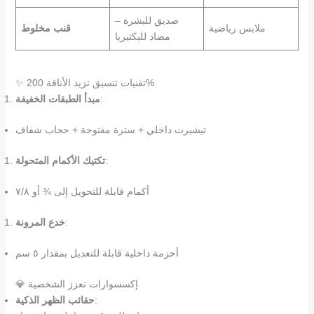
صديق للبشرة –
ملابس رياضية
قنب مخلوط
مضاد للبكتيريا
✨ تقنيات تنسيق تزيد الأناقة 200%
:
مبدأ الطبقات الخفيفة
تيشيرت داخلي + سترة مفتوحة + حجاب شفاف
:
تكتيك الأكمام المتحولة
أكمام قابلة للتحويل إلى ¾ أو ٧/٨
:
خدع المرونة
أحزمة داخلية قابلة للتعديل بمقدار ٥ سم
💎 إكسسوارات تعزز الشخصية
:
حقائب الظهر الذكية