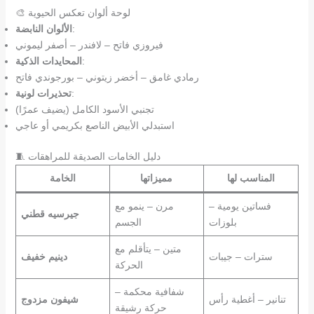
🎨 لوحة ألوان تعكس الحيوية
:
الألوان النابضة
فيروزي فاتح – لافندر – أصفر ليموني
:
المحايدات الذكية
رمادي غامق – أخضر زيتوني – بورجوندي فاتح
:
تحذيرات لونية
تجنبي الأسود الكامل (يضيف عمرًا)
استبدلي الأبيض الناصع بكريمي أو عاجي
🧵 دليل الخامات الصديقة للمراهقات
المناسب لها
مميزاتها
الخامة
فساتين يومية –
مرن – ينمو مع
جيرسيه قطني
بلوزات
الجسم
متين – يتأقلم مع
سترات – جيبات
دينيم خفيف
الحركة
شفافية محكمة –
تنانير – أغطية رأس
شيفون مزدوج
حركة رشيقة