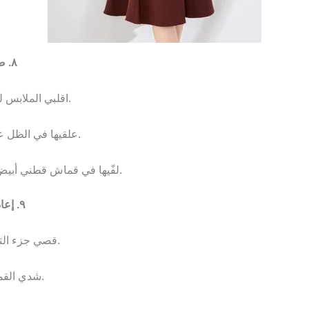
٨. صيانة التطريز: حافظي على جماله لسنوات
اقلبي الملابس للداخل + اغسليها في كيس شبكي بماء بارد.
علقيها في الظل على حمالة خشبية (المعدن يسبب بقع صدأ).
لفّيها في قماش قطني أبيض مع نثر حبوب الفلفل الأسود (طارد العث).
٩. إعادة ابتكار الملابس: من الضيافة إلى الذاكرة
قصي جزء التطريز الأجمل وألصقيه على وسادة مخملية.
شدي القماش على لوح خشب مع إضافة إطار ذهبي.