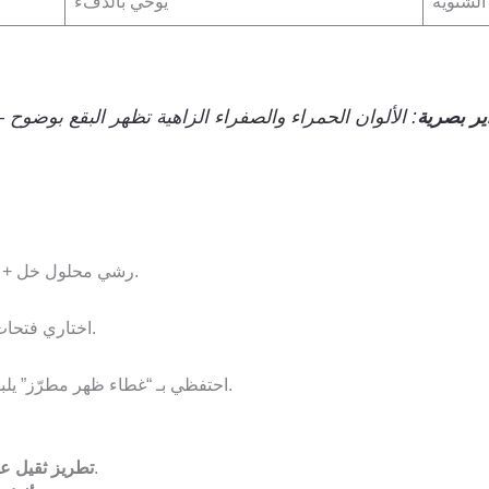
الشتوية
يوحي بالدفء
ير بصرية
رشي محلول خل + ماء (1:3) على منطقة التطريز قبل الغسل.
اختاري فتحات تهوية تحت الإبطين في التصاميم الشتوية.
احتفظي بـ “غطاء ظهر مطرّز” يلبس فوق أي ملابس عند فتح الباب المفاجئ.
(يلتصق بأواني الطعام الساخنة).
تطريز ثقيل عل