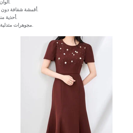
(تظهر بقع القهوة والشاي فورًا).
ألوان
(تظهر الملابس الداخلية عند الانحناء).
أقمشة شفافة دون ب
(تصدر صوتًا مزعجًا على البلاط).
أحذية من
(قد تسقط في الطعام أو تشغل بالضيوف).
مجوهرات متدلية