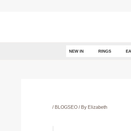
Skip
to
content
NEW IN
RINGS
EA
/
BLOGSEO
/ By
Elizabeth