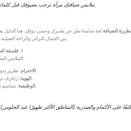
“ملابس ضيافتكِ مرآة ترحب بضيوفكِ قبل كلما
طرزة للضيافة
لغة صامتة تعبّر عن تقديركِ وحسن ذوقكِ. هذا الدليل يق
بين الجمال التراثي والراحة العملية، مع الحفاظ على هويتكِ دون تكاليف باهظة.
١. فلسفة الملابس البيتية المطرزة: أكثر من مجرد ثوب
الملابس المخصصة للضيافة تحمل ثلاث رسائل أساسية:
: تطريز يدوي يعكس الجهد المبذول لاستقبال الضيوف.
الاحترام
: زخارف تراثية (نباتية/هندسية) تربط الحاضر بالماضي.
الهوية
: تصاميم تسمح بالحركة أثناء تقديم الطعام والشراب.
الوظيفية
كثفًا على الأكمام والصدرية (المناطق الأكثر ظهورًا عند الجلوس