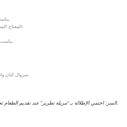
يناسب: المناسبات الرسمية – يضفي طابعًا أنيقًا.
المفتاح: المساحات الفارغة بين الزخارف (تمنع الإثقال).
يناسب: المناسبات العائلية – يطلق أحاديث ممتعة.
سروال كتان واسع + بلوزة دانتيل بتطريز خفيف عند الياقة.
السر: اختمي الإطلالة بـ “مريلة تطريز” عند تقديم الطعام تحمي الملابس وتضيف لمسة جمالية.