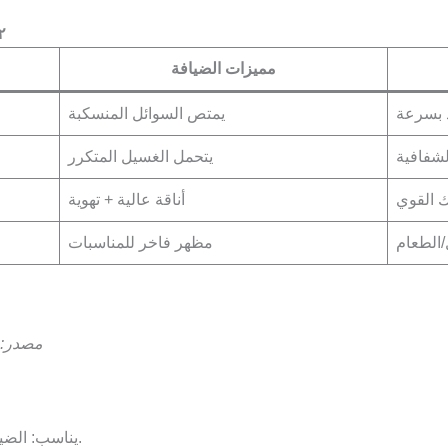
٢. دليل الخامات: توازن بين 
مميزات الضيافة
 بسرعة
يمتص السوائل المنسكبة
لشفافية
يتحمل الغسيل المتكرر
ك القوي
أناقة عالية + تهوية
/الطعام
مظهر فاخر للمناسبات
مصدر: اخت
يناسب: الضيافات الصباحية – يعطي إحساسًا بالانتعاش.