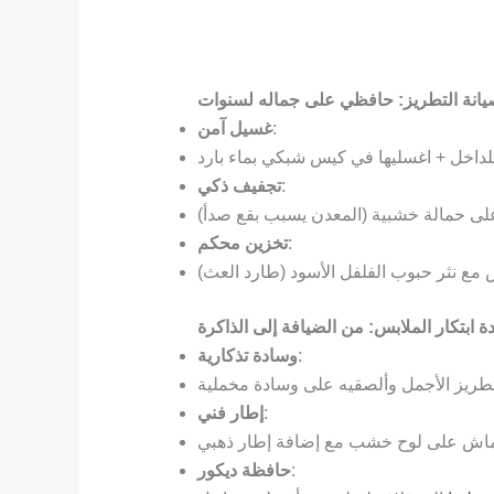
:
غسيل آمن
:
تجفيف ذكي
:
تخزين محكم
:
وسادة تذكارية
:
إطار فني
:
حافظة ديكور