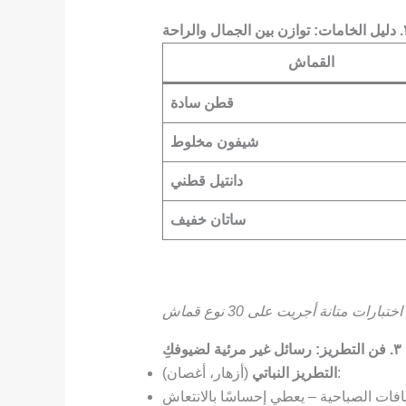
الجمال والراحة
القماش
قطن سادة
شيفون مخلوط
دانتيل قطني
ساتان خفيف
بارات متانة أجريت على 30 نوع قماش
٣. فن التطريز: رسائل غير مرئية لضيوفكِ
(أزهار، أغصان):
التطريز النباتي