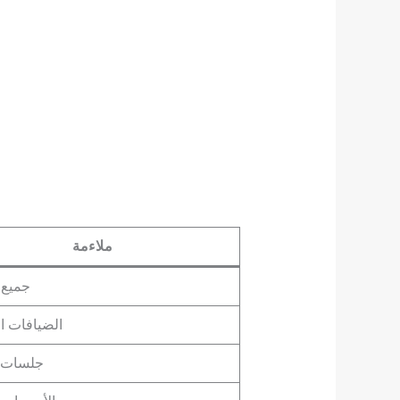
ملاءمة
جميع 
الضيافات ا
جلسات ا