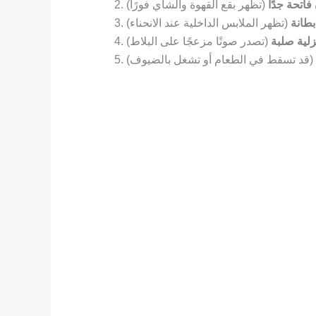
 فاتحة جدًا
طانة
زلية صلبة