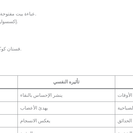
عباءة بيت مفتوحة بتطريز ذهبي خفيف + فستان تحتي قطني.
إكسسوارات: مشبك شعر مطرّز بنفس نمط العباءة.
فستان كوكتيل قطني بطول الركبة بتطريز أزرق فاتح.
تأثيره النفسي
الأوقات
ينشر الإحساس بالنقاء
لصباحية
يهدئ الأعصاب
لحدائق
يعكس الانسجام