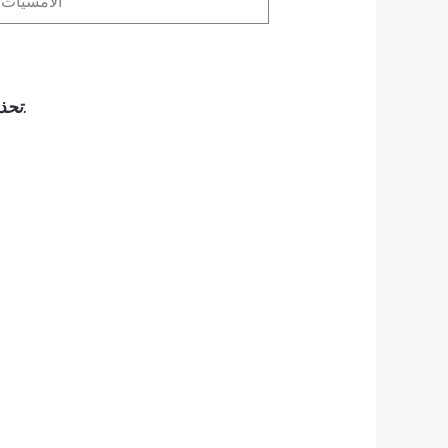
الأمسيات 
: الألوان الحمراء والصفراء الزاهية تظهر البقع بوضوح – تجنبيها عند تقديم الأطعمة الملونة.
تحذ