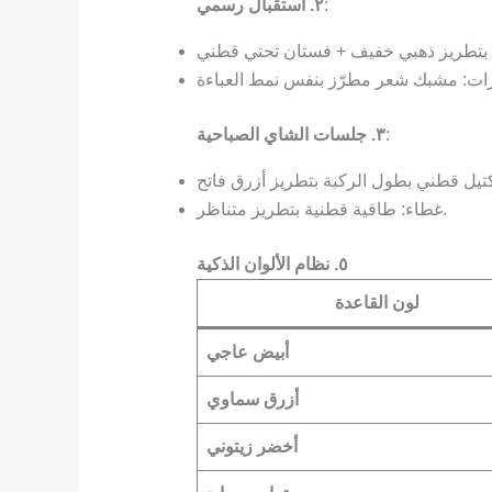
:
٢. استقبال رسمي
:
٣. جلسات الشاي الصباحية
غطاء: طاقية قطنية بتطريز متناظر.
٥. نظام الألوان الذكية
لون القاعدة
أبيض عاجي
أزرق سماوي
أخضر زيتوني