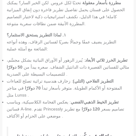
مطرزة بأسعار معقولة
تحديًا لكل عروس. لكن الخبر السار؟ يمكنك
الحصول على فستان يحمل تفاصيل تطريز فاخرة دون إنفاق الميزانية
كاملة! في هذا الدليل، نكشف استراتيجيات ذكية لاختيار التصاميم
المطرزة الأنيقة ضمن نطاقات سعرية متنوعة.
١. لماذا التطريز يستحق الاستثمار؟
التطريز يضيف عمقًا وجمالًا بصريًا لفساتين الزفاف، وهذه أنواعه
الشائعة مع أمثلة عملية:
تطريز الخرز ثلاثي الأبعاد
: يُبرز الزهور أو الأوراق النباتية بشكل مجسَّم،
مثالي للفساتين القصيرة ذات الدانتيل الشفاف. سعره يبدأ من
50 دولارًا
للتصميمات البسيطة على الصدرية .
التطريز الفلاحي (التلي)
: زخارف هندسية تراثية تصلح للعباءات
المفتوحة أو الأكمام الطويلة. متوفر بأسعار تبدأ
70 دولارًا
في متاجر
مثل Lunss .
تطريز الخيط الذهبي/الفضي
: يعكس الفخامة الكلاسيكية، ويناسب
فساتين A-line. تقدم Princessly تصاميم بسعر
120 دولارًا
مع تطريز
موضعي على الحزام أو الأكتاف .