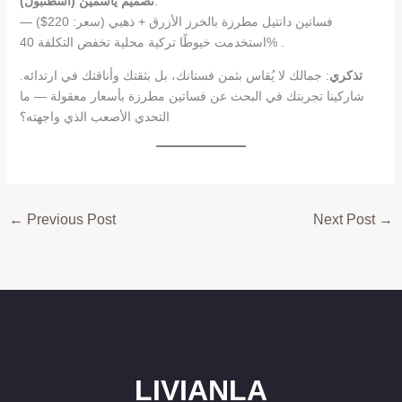
:
تصميم ياسمين (اسطنبول)
فساتين دانتيل مطرزة بالخرز الأزرق + ذهبي (سعر: 220$) —
استخدمت خيوطًا تركية محلية تخفض التكلفة 40% .
تذكري
: جمالك لا يُقاس بثمن فستانك، بل بثقتك وأناقتك في ارتدائه.
شاركينا تجربتك في البحث عن فساتين مطرزة بأسعار معقولة — ما
التحدي الأصعب الذي واجهته؟
←
Previous Post
Next Post
→
LIVIANLA