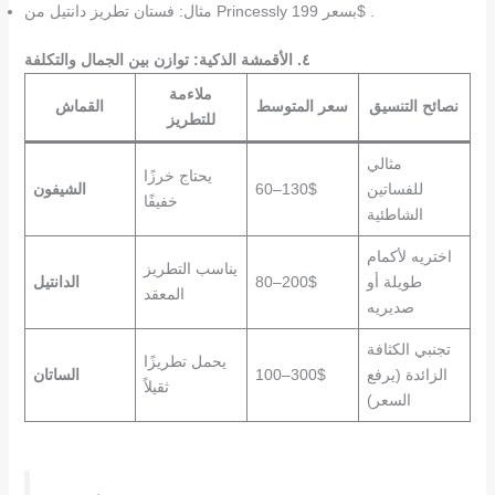
مثال: فستان تطريز دانتيل من Princessly بسعر 199$ .
٤. الأقمشة الذكية: توازن بين الجمال والتكلفة
ملاءمة
نصائح التنسيق
سعر المتوسط
القماش
للتطريز
مثالي
يحتاج خرزًا
للفساتين
60–130$
الشيفون
خفيفًا
الشاطئية
اختريه لأكمام
يناسب التطريز
طويلة أو
80–200$
الدانتيل
المعقد
صديريه
تجنبي الكثافة
يحمل تطريزًا
الزائدة (يرفع
100–300$
الساتان
ثقيلاً
السعر)