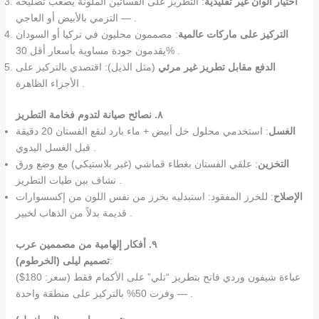
اختيار ألوان غير تقليدية
: التطريز على الفساتين الملونة يصعب تصليحه
— التزمي بالأبيض أو العاجي .
التركيز على ماركات عالمية
: مصممون محليون في تركيا أو السودان
يقدمون جودة مساوية بأسعار أقل 30% .
الدفع مقابل تطريز غير مرئي
(مثل الذيل): اقتصدي بالتركيز على
الأجزاء الظاهرة .
٨. نصائح صيانة لتدوم فخامة التطريز
الغسل
: استخدمي محلول خل أبيض + ماء بارد لنقع الفستان 20 دقيقة
قبل الغسل اليدوي .
التخزين
: علقي الفستان بغطاء قماشي (غير بلاستيكي) مع وضع ورق
نشاف بين طيات التطريز .
الإصلاح
: للخرز المفقود: استبدليه بخرز من نفس اللون من إكسسوارات
قديمة بدلاً من الذهاب لخبير .
٩. أفكار إلهامية من مصممين عرب
:
تصميم ليلى (الخرطوم)
عباءة شيفون وردي فاتح بتطريز “تلي” على الأكمام فقط (سعر: 180$)
— وفرت 50% بالتركيز على منطقة واحدة .