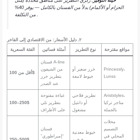
حيلة التوفير
: ركِّزي التطريز على مناطق محددة (مثل
الحزام أو الأكمام) بدلاً من الفستان بالكامل — يوفر 40%
من التكلفة .
٢. دليل الأسعار: من الاقتصادي إلى الفاخر
مواقع مقترحة
نوع التطريز
أمثلة فساتين
الفئة السعرية
فستان A-line
Princessly،
خرز صغير أو
من الشيفون
أقل من 100$
Lunss
خيوط لامعة
بتطريز خرز
عند الصدر
Ariststyles،
تطريز فلاحي
عباءة مفتوحة
متاجر تركيا
أو دانتيل
بتطريز تلي
100–250$
بالجملة
مشغول
على الأطراف
محلات
التصميم
فستان
خيوط معدنية
المحلي في
“إمبراطوري”
+ خرز
250–500$