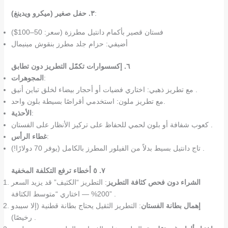
:
٣. حفل صغير (ميكرو ويدينغ)
فستان قصير بأكمام دانتيل مطرزة (سعر: 50–100$)
أضيفي: حزام جلد مطرز بنقوش مينيمال
٦. إكسسوارات تكمّل التطريز دون تطابق
:
المجوهرات
مع تطريز ذهبي: اختاري فضيات أو أحجار بيضاء لخلق تباين أنيق .
مع تطريز ملون: استخدمي أقراصًا بسيطة بلون واحد.
:
الأحذية
كعوب شفافة أو بلون لحمي للحفاظ على تركيز الأنظار على الفستان .
:
غطاء الرأس
تاج دانتيل بسيط بدلاً من الفيلور المطرز بالكامل (يوفر 70 دولارًا!) .
٧. ٥ أخطاء ترفع التكلفة المخفية
الشراء دون فحص كثافة التطريز
: التطريز “الكثيف” قد يزيد السعر
200% — اختاري “متوسط الكثافة” .
إهمال بطانة الفستان
: التطريز الثقيل يحتاج بطانة قطنية (إلا سيبدو
رخيصًا) .