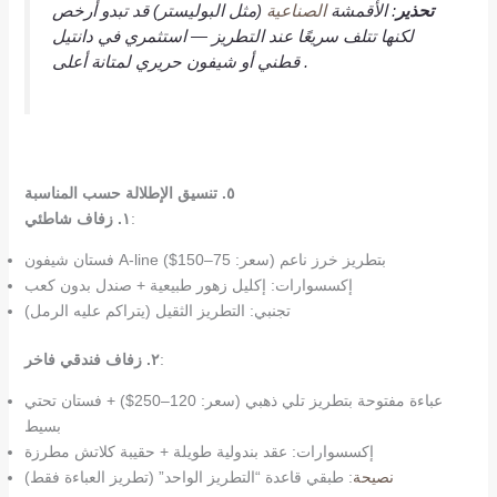
تحذير
: الأقمشة
الصناعية
(مثل البوليستر) قد تبدو أرخص
لكنها تتلف سريعًا عند التطريز — استثمري في دانتيل
قطني أو شيفون حريري لمتانة أعلى .
٥. تنسيق الإطلالة حسب المناسبة
:
١. زفاف شاطئي
فستان شيفون A-line بتطريز خرز ناعم (سعر: 75–150$)
إكسسوارات: إكليل زهور طبيعية + صندل بدون كعب
تجنبي: التطريز الثقيل (يتراكم عليه الرمل)
:
٢. زفاف فندقي فاخر
عباءة مفتوحة بتطريز تلي ذهبي (سعر: 120–250$) + فستان تحتي
بسيط
إكسسوارات: عقد بندولية طويلة + حقيبة كلاتش مطرزة
نصيحة
: طبقي قاعدة “التطريز الواحد” (تطريز العباءة فقط)