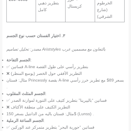
الخرطوم
بتطريز ذهبي
كريستال
(شارع
كامل
الشرقي)
٣. اختيار الفستان حسب نوع الجسم
مصدر: تحليل تصاميم Ariststyles بالتعاون مع مصممين عرب
:
الجسم التفاحة
✅ فساتين A-line بتطريز رأسي على طول القصة
❌ التطريز الأفقي حول الخصر (يوسع المنظر)
مثال: فستان Princessly بقصة A-line بسعر 89$ مع تطريز خرز رأسي
.
:
الجسم المثلث المقلوب
✅ فساتين “بالييرينا” بتطريز كثيف على التنورة لموازنة الصدر
❌ التطريز الكثيف على منطقة الأكتاف
مثال: فستان باليه من الدانتيل بسعر 150$ (Lunss) .
:
الجسم الساعة الرملية
✅ فساتين “حورية البحر” بتطريز متمركز عند الوركين