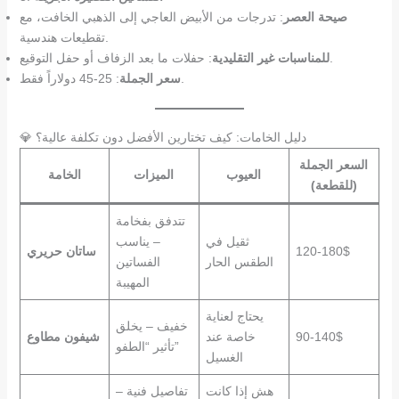
صيحة العصر
: تدرجات من الأبيض العاجي إلى الذهبي الخافت، مع
تقطيعات هندسية.
: حفلات ما بعد الزفاف أو حفل التوقيع.
للمناسبات غير التقليدية
: 25-45 دولاراً فقط.
سعر الجملة
💎 دليل الخامات: كيف تختارين الأفضل دون تكلفة عالية؟
السعر الجملة
العيوب
الميزات
الخامة
(للقطعة)
تتدفق بفخامة
ثقيل في
– يناسب
120-180$
ساتان حريري
الطقس الحار
الفساتين
المهيبة
يحتاج لعناية
خفيف – يخلق
90-140$
خاصة عند
شيفون مطاوع
تأثير “الطفو”
الغسيل
هش إذا كانت
تفاصيل فنية –