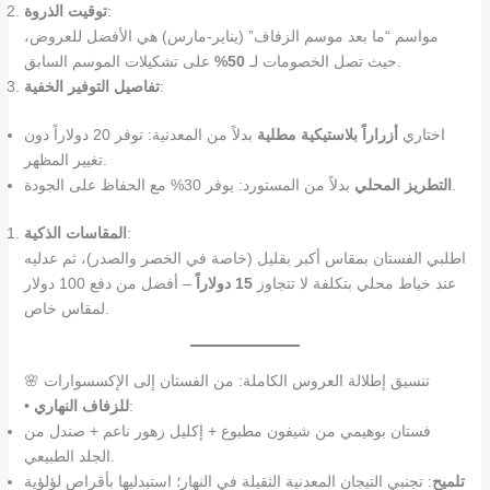
:
توقيت الذروة
مواسم “ما بعد موسم الزفاف” (يناير-مارس) هي الأفضل للعروض،
على تشكيلات الموسم السابق.
حيث تصل الخصومات لـ
50%
:
تفاصيل التوفير الخفية
اختاري
أزراراً بلاستيكية مطلية
بدلاً من المعدنية: توفر 20 دولاراً دون
تغيير المظهر.
بدلاً من المستورد: يوفر 30% مع الحفاظ على الجودة.
التطريز المحلي
:
المقاسات الذكية
اطلبي الفستان بمقاس أكبر بقليل (خاصة في الخصر والصدر)، ثم عدليه
عند خياط محلي بتكلفة لا تتجاوز
15 دولاراً
– أفضل من دفع 100 دولار
لمقاس خاص.
🌸 تنسيق إطلالة العروس الكاملة: من الفستان إلى الإكسسوارات
:
للزفاف النهاري
•
فستان بوهيمي من شيفون مطبوع + إكليل زهور ناعم + صندل من
الجلد الطبيعي.
تلميح
: تجنبي التيجان المعدنية الثقيلة في النهار؛ استبدليها بأقراص لؤلؤية