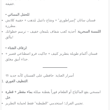
خفيفة.
:
للحفل المسائي
•
فستان ساتان “إمبراطوري” + وشاح دانتيل مُذهب + حقيبة كلاتش
مطرزة.
اللمسة السحرية
: أحذية كعب شفاف بلمعان خفيف – ترسم خطواتك
بتألق!
:
لزفاف الشتاء
•
فستان أكمام طويلة بتطريز كثيف + جاكيت فرو اصطناعي قصير +
حذاء أنيق مغلق.
🧼 أسرار العناية: حافظي على الفستان كأنه جديد
:
التنظيف الفوري
امسحي بقع الماكياج أو الطعام فوراً بقطنة مبللة
بماء مقطر + قطرة
.
خل
تجنبي الفرك؛ استخدمي “الطبطبة” فقط لحماية التطريز.