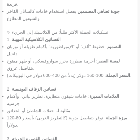
فريدة.
جودة تضاهي المصممين
بفضل استخدام خامات كالساتان الفاخر
والشيفون المطاوع.
✨ تشكيلات الجملة الأكثر طلباً: من الكلاسيك إلى الجريء
الفساتين الكلاسيكية المهيبة
1.
التصميم
: خطوط “ألف” أو “الإمبراطورية” بأكمام طويلة أو توربان
دانتيل.
لمسة العصر
: أحزمة مطرزة بخرز سواروفسكي، أو ظهر مفتوح
بتفاصيل عروق.
: 100-160 دولار (بدلاً من 400-600 دولار في البوتيكات).
السعر الجملة
فساتين الزفاف البوهيمية
2.
العلامات المميزة
: خامات شيفون متطايرة، تطريز نباتي، وأكمام
جرسية.
: حفلات الشاطئ أو الحدائق.
مثالية لـ
ميزة الجملة
: توفر بتفاصيل يدوية (كالتطريز العربي) بأسعار 80-120
دولاراً.
الفساتين القصيرة الجريئة
3.