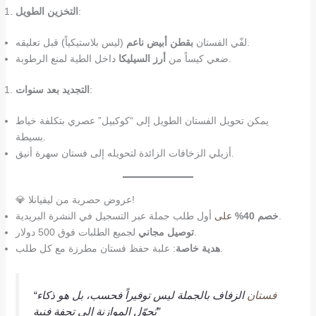
:
التخزين الطويل
(ليس بلاستيكياً) قبل تعليقه.
لفّي الفستان
بقطن أبيض ناعم
داخل الطية لمنع الرطوبة.
ضعي كيساً من
أرز السيليكا
:
التجديد بعد سنوات
يمكن تحويل الفستان الطويل إلى “كوكبيل” عصري بتكلفة خياط
بسيطة.
أزيلي الزخافات الزائدة لتحويله إلى فستان سهرة أنيق.
💎 عروض حصرية من ليفيانلا!
أول طلب جملة عبر التسجيل في النشرة البريدية.
خصم 40%
على
لجميع الطلبات فوق 500 دولار.
توصيل مجاني
: علبة حفظ فستان مطرزة مع كل طلب.
هدية خاصة
فستان
الزفاف بالجملة ليس توفيراً فحسب، بل هو ذكاء
“
يُحوّل الموازنة إلى تحفة فنية”