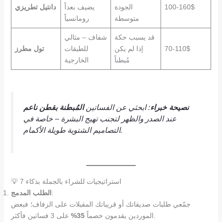
100-160$
الجودة
يضيف بعداً
دانتيل تطريزي
متوسطة
رومانسياً
قد يسبب حكة
شفاف – مثالي
70-110$
إذا لم يكن
للطبقات
تول مطرز
مُبطناً
الخارجية
نصيحة خبراء
: ابحثي عن الفساتين
المُبطنة بقطن ناعم
عند الصدر والظهر لتجنب تهيج البشرة – خاصة في
التصاميم الشتوية طويلة الأكمام.
💡 7 استراتيجيات للشراء بالجملة بذكاء
:
الطلب المدمج
جمّعي طلبات صديقاتك أو قريباتك المقبلات على الزفاف؛ فبعض
على 3 فساتين فأكثر.
الموردين يقدمون خصماً
35%