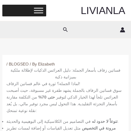
Skip
LIVIANLA
to
content
Search
/
BLOGSEO
/ By
Elizabeth
فساتين زفاف بأسعار الجملة: دليل العرائس الذكيات لإطلالة ملكية
بميزانية ذكية
لماذا الجملة؟ ثورة في عالم فساتين الزفاف!
سوق فساتين الزفاف بالجملة يشهد طفرة غير مسبوقة، حيث أصبحت
العرائس تلجأ لهذا الخيار الذكي لتوفير
حتى 70%
من التكلفة مقارنة
بأسعار التجزئة التقليدية. هذا التحول ليس مجرد توفير مالي، بل يُعد
نقلة نوعية تمنحكِ:
في التصاميم من الكلاسيكية إلى البوهيمية والحديثة.
تنوعاً لا حدود له
مرونة في التخصيص
مثل تعديل القياسات أو إضافة لمسات تطريز