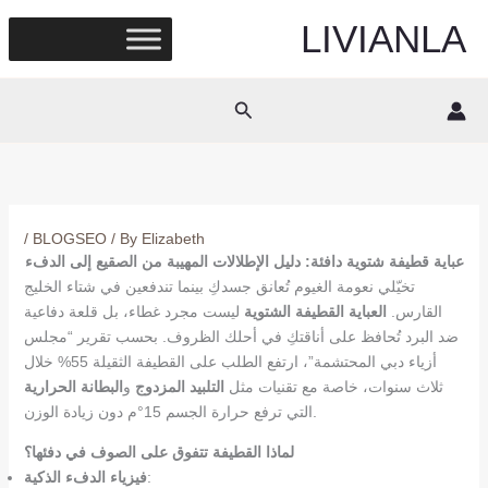
Skip
LIVIANLA
to
content
Search
/
BLOGSEO
/ By
Elizabeth
عباية قطيفة شتوية دافئة: دليل الإطلالات المهيبة من الصقيع إلى الدفء
تخيّلي نعومة الغيوم تُعانق جسدكِ بينما تندفعين في شتاء الخليج
القارس.
العباية القطيفة الشتوية
ليست مجرد غطاء، بل قلعة دفاعية
ضد البرد تُحافظ على أناقتكِ في أحلك الظروف. بحسب تقرير “مجلس
أزياء دبي المحتشمة”، ارتفع الطلب على القطيفة الثقيلة 55% خلال
ثلاث سنوات، خاصة مع تقنيات مثل
التلبيد المزدوج
و
البطانة الحرارية
التي ترفع حرارة الجسم 15°م دون زيادة الوزن.
لماذا القطيفة تتفوق على الصوف في دفئها؟
:
فيزياء الدفء الذكية