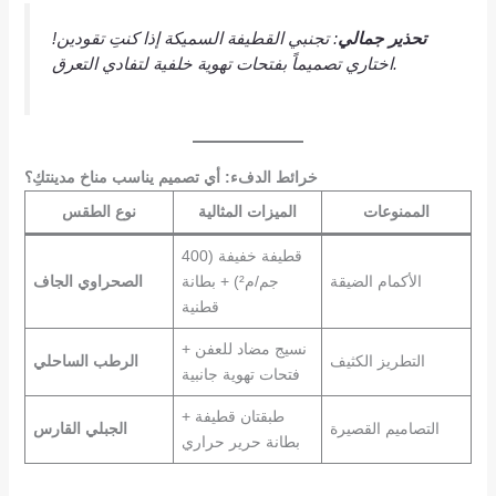
تحذير جمالي
: تجنبي القطيفة السميكة إذا كنتِ تقودين!
اختاري تصميماً بفتحات تهوية خلفية لتفادي التعرق.
خرائط الدفء: أي تصميم يناسب مناخ مدينتكِ؟
الممنوعات
الميزات المثالية
نوع الطقس
قطيفة خفيفة (400
الأكمام الضيقة
جم/م²) + بطانة
الصحراوي الجاف
قطنية
نسيج مضاد للعفن +
التطريز الكثيف
الرطب الساحلي
فتحات تهوية جانبية
طبقتان قطيفة +
التصاميم القصيرة
الجبلي القارس
بطانة حرير حراري