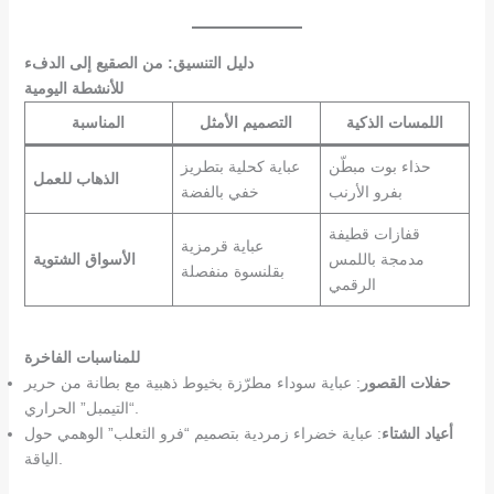
دليل التنسيق: من الصقيع إلى الدفء
للأنشطة اليومية
اللمسات الذكية
التصميم الأمثل
المناسبة
حذاء بوت مبطّن
عباية كحلية بتطريز
الذهاب للعمل
بفرو الأرنب
خفي بالفضة
قفازات قطيفة
عباية قرمزية
مدمجة باللمس
الأسواق الشتوية
بقلنسوة منفصلة
الرقمي
للمناسبات الفاخرة
حفلات القصور
: عباية سوداء مطرّزة بخيوط ذهبية مع بطانة من حرير
“التيمبل” الحراري.
أعياد الشتاء
: عباية خضراء زمردية بتصميم “فرو الثعلب” الوهمي حول
الياقة.