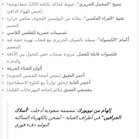
نسيج “المخمل الحريري”
: خيوط مُحاكة بكثافة 1200 خيط/بوصة²
تُحبس الهواء الدافئ.
تقنية “الفراء العكسي”
: بطانة من البوليستر المُجوف تعكس حرارة
الجسم.
:
تصميمات عصرية للطقس القاسي
أكمام “الكبسولة”
: مبطنة بالصوف الحريري مع فتحات تهوية خفية عند
المعصم.
قلنسوات قابلة للفصل
: مزودة بسحاب خفي للتحول بين الأناقة
والدفء.
:
ألوان الشتاء الجريئة
أحمر العقيق
(يمتص أشعة الشمس الشتوية)
أخضر الغابة
(يخلق توازناً مع الثلوج الاصطناعية)
(يلائم إضاءة المهرجانات الليلية).
بنفسجي الغسق
إلهام من نيويورك
: مصممة سعودية أدخلت
“أسلاك
الجرافين”
في أطراف العباية – تُشحن بالكهرباء الساكنة
لتوليد دفء فوري!