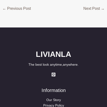
←
Previous Post
Next Post
→
LIVIANLA
The best look anytime,anywhere.
Information
Our Story
Privacy Policy