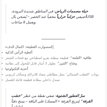
حيلة مصممات الرياض
: في المناطق شديدة البرودة،
أضيفي
حزاماً حرارياً
مخفياً عند الخصر – يُشحن بالUSB
ويعمل 8 ساعات.
إكسسوارت القطيفة: اكتمال الدفء
:
أغطية الرأس الذكية
: قطيفة مبطنة بفرو اصطناعي مع فتحات للشعر.
طاقية “القلعة”
: بطول 3 أمتار قابل للتحول إلى بطانية.
وشاح “التنين”
:
أحذية التكنولوجيا
بوتات “القطب الشمالي” بنعل مطاطي مضاد للانزلاق وسخّان كربوني.
صندل داخلي ببطانة قطيفة قابلة للغسل.
سرّ العطور الشتوية
: ضعي نقطة من عطر
“خشب
القرفة”
(مزيج القرفة + المسك) على الياقة – يمنح دفئاً
عاطفياً!