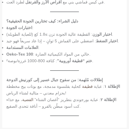
لطرد العث.
في كيس قماشي بني مع
أقراص الأرز والقرنفل
دليل الشراء: كيف تختارين الجودة الحقيقية؟
:
اختبارات الجودة
: القطيفة عالية الجودة تزن ≥1.8 كغ (للعباية الطويلة).
اختبار الوزن
: اضغطي على القماش 5 ثوانٍ – إذا عاد سريعاً فهو جيد.
اختبار الضغط
:
العلامات المستدامة
: خالي من المواد الكيميائية الضارة.
Oeko-Tex 100
: كثافة 800-1000 غرزة/بوصة².
ختم “قطيفة أوروبية”
إطلالات مُلهمة: من سفوح جبال عسير إلى كورنيش الدوحة
الإطلالة ١
: عباية
قطيفة
كحلية بقلنسوة مدمجة، مع بوتات بيج مخططة
بحزام معدني – مثالية لشتاء الرياض!
الإطلالة ٢
: عباية بورجوندي بتطريز “أغصان الشتاء”
الفضية
، مع حذاء
كت أسود مبطّن بالفرو – أناقة تتحدى الصقيع.