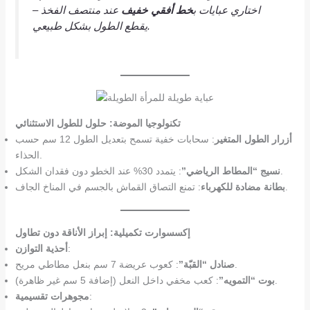
اختاري عبايات ب
خط أفقي خفيف
عند منتصف الفخذ –
يقطع الطول بشكل طبيعي.
تكنولوجيا الموضة: حلول للطول الاستثنائي
أزرار الطول المتغير
: سحابات خفية تسمح بتعديل الطول 12 سم حسب
الحذاء.
: يتمدد 30% عند الخطو دون فقدان الشكل.
نسيج “المطاط الرياضي”
: تمنع التصاق القماش بالجسم في المناخ الجاف.
بطانة مضادة للكهرباء
إكسسوارت تكميلية: إبراز الأناقة دون تطاول
:
أحذية التوازن
: كعوب عريضة 7 سم بنعل مطاطي مريح.
صنادل “القبّة”
: كعب مخفي داخل النعل (إضافة 5 سم غير ظاهرة).
بوت “التمويه”
:
مجوهرات تقسيمية