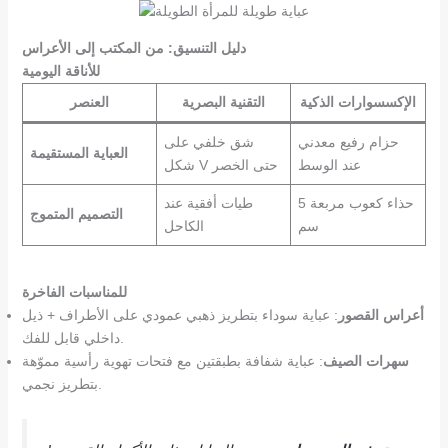
دليل التنسيق: من المكتب إلى الأعراس
للأناقة اليومية
الإكسسوارات الذكية
التقنية البصرية
العنصر
حزام رفيع معدني
شق خلفي على
العباية المستقيمة
عند الوسط
شكل V حتى الخصر
حذاء كعوب مربعة 5
طيات أفقية عند
التصميم المتموج
سم
الكاحل
للمناسبات الفاخرة
أعراس القصور
: عباية سوداء بتطريز ذهبي عمودي على الأطراف + ذيل
داخلي قابل للفك.
سهرات الصيف
: عباية شفافة بطبقتين مع فتحات تهوية رأسية مموّهة
بتطريز نجمي.