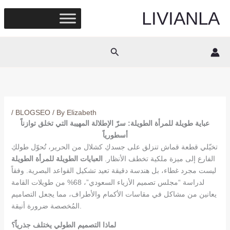
Skip
LIVIANLA
to
content
Search
/
BLOGSEO
/ By
Elizabeth
عباية طويلة للمرأة الطويلة: سرّ الإطلالة المهيبة التي تخلق توازناً
أسطورياً
تخيّلي قطعة قماش تنزلق على جسدكِ كشلال من الحرير، تُحوّل طولكِ
الفارع إلى ميزة ملكية تخطف الأنظار.
العبايات الطويلة للمرأة الطويلة
ليست مجرد غطاء، بل هندسة دقيقة تعيد تشكيل القواعد البصرية. وفقاً
لدراسة “مجلس تصميم الأزياء السعودي”، 68% من طويلات القامة
يعانين من مشاكل في مقاسات الأكمام والأطراف، مما يجعل التصاميم
المُخصصة ضرورة أنيقة.
لماذا التصميم الطولي يختلف جذرياً؟