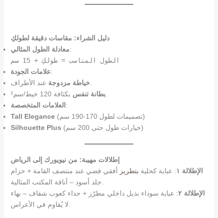
دليل الشراء: مقاسات دقيقة لطولكِ
:
معادلة الطول المثالي
الطول المناسب = طولكِ + 15 سم
:
علامات الجودة
عند الأطراف.
خياطة مزدوجة
بكثافة 120 خيط/سم².
بطانة تنفس
:
العلامات المتخصصة
(تصميمات لطول 170-190 سم)
Tall Elegance
(خيارات طول حتى 200 سم)
Silhouette Plus
إطلالات مهيبة: من نيويورك إلى الرياض
الإطلالة ١
: عباية كحلية
بتطريز
أفقي فضي عند منتصف القامة + حزام
جلد أسود – أناقة المكتب المثالية.
الإطلالة ٢
: عباية سوداء بذيل داخلي مطرّز + حذاء كعوب شفاف – بهاء
لا يُقاوم في الأعراس.