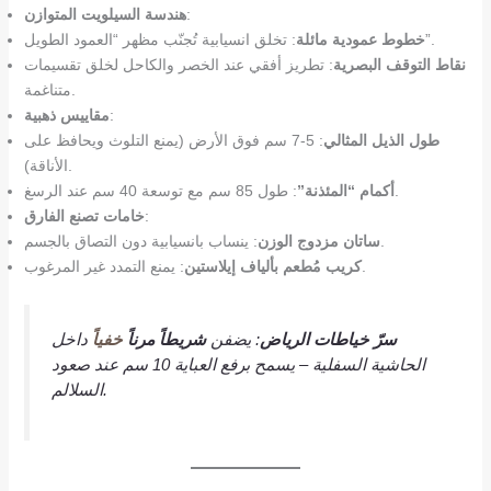
:
هندسة السيلويت المتوازن
: تخلق انسيابية تُجنّب مظهر “العمود الطويل”.
خطوط عمودية مائلة
نقاط التوقف البصرية
: تطريز أفقي عند الخصر والكاحل لخلق تقسيمات
متناغمة.
:
مقاييس ذهبية
طول الذيل المثالي
: 5-7 سم فوق الأرض (يمنع التلوث ويحافظ على
الأناقة).
: طول 85 سم مع توسعة 40 سم عند الرسغ.
أكمام “المئذنة”
:
خامات تصنع الفارق
: ينساب بانسيابية دون التصاق بالجسم.
ساتان مزدوج الوزن
: يمنع التمدد غير المرغوب.
كريب مُطعم بألياف إيلاستين
سرّ خياطات الرياض
: يضفن
شريطاً مرناً
خفياً
داخل
الحاشية السفلية – يسمح برفع العباية 10 سم عند صعود
السلالم.