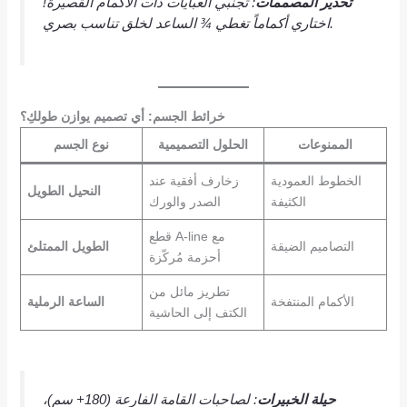
تحذير المصممات
: تجنبي العبايات ذات الأكمام القصيرة!
اختاري أكماماً تغطي ¾ الساعد لخلق تناسب بصري.
خرائط الجسم: أي تصميم يوازن طولكِ؟
الممنوعات
الحلول التصميمية
نوع الجسم
الخطوط العمودية
زخارف أفقية عند
النحيل الطويل
الكثيفة
الصدر والورك
قطع A-line مع
التصاميم الضيقة
الطويل الممتلئ
أحزمة مُركّزة
تطريز مائل من
الأكمام المنتفخة
الساعة الرملية
الكتف إلى الحاشية
حيلة الخبيرات
: لصاحبات القامة الفارعة (180+ سم)،