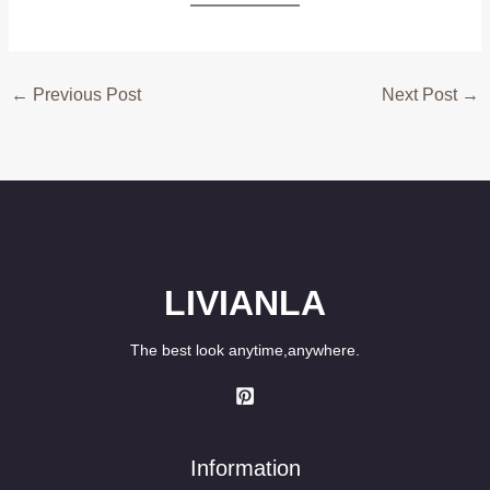
←
Previous Post
Next Post
→
LIVIANLA
The best look anytime,anywhere.
Information