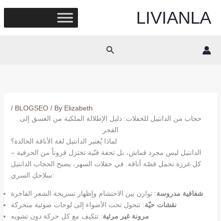
Skip
LIVIANLA
to
content
Search
/
BLOGSEO
/ By
Elizabeth
حجاب من الدانتيل للحفلات: دليل الإطلالة الملكية من الغسق إلى
الفجر
لماذا يُعتبر الدانتيل لغة الأناقة الخالدة؟
الدانتيل ليس مجرد قماش، بل تحفة فنّية تختزل قروناً من الحرفية –
كل غرزة تحمل قصّة أناقة. في حفلات السهر، يصبح الحجاب الدانتيل
سلاحكِ السري:
شفافية مدروسة
: توازن بين الاحتشام وإظهار تسريحة الشعر الفاخرة
نقشات حيّة
: تتحول تحت الأضواء إلى لوحات ضوئية متحركة
مرونة غير مرئية
: تتكيف مع كل حركة دون تشويه