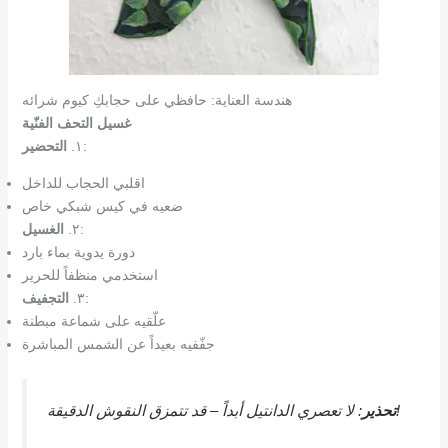
هندسة العناية: حافظي على حجابكِ كيوم شرائه
غسيل التحف الفنّية
:
١.
التحضير
اقلبي الحجاب للداخل
ضعيه في كيس شبكي خاص
:
٢.
الغسيل
دورة يدوية بماء بارد
استخدمي منظفاً للحرير
:
٣.
التجفيف
علّقيه على شماعة مبطنة
جفّفيه بعيداً عن الشمس المباشرة
: لا تعصري الدانتيل أبداً – قد تتمزق النقوش الدقيقة!
تحذير