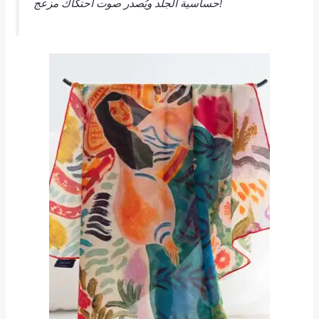
حساسية الجلد ويُصدر صوت احتكاك مزعج!