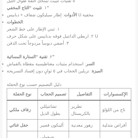
٥ تقنيات تثبيت تمنحكِ الثقة طوال الليل
تثبيت “التاج المخفي”
١.
: إطار سيليكون شفاف + دبابيس U مخفية
الأدوات
:
الخطوات
١. ثبتي الإطار على خط الشعر
٢. اربطي الدانتيل فوقه بدبابيس على شكل حرف U
٣. أضفي دبوساً مزدوجاً تحت الذقن
تقنية “الستارة المسائية”
٢.
السر
: استخدام مثبتات مغناطيسية مغطاة بالقماش
الميزة
: تزيلين الحجاب في ٥ ثوانٍ دون إفساد التسريحة
دليل التصميم حسب نوع الحفلة
الإكسسوارات
التفاصيل
تصميم الحجاب
نوع الحفلة
تطريز
تشانتيللي
تاج من اللؤلؤ
زفاف ملكي
بالكريستال
بطول الذيل
أقراص متدلية
زهور معدنية
ألينكون قصير
حفل غنائي
شيفولي