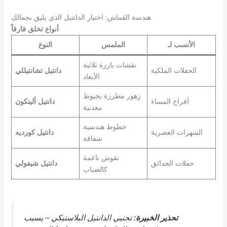
هندسة القماش: اختيار الدانتيل الذي يليق بجمالكِ
أنواع تخلق فارقاً
الأنسب لـ
الملمس
النوع
نقشات بارزة ثلاثية
الحفلات الملكية
دانتيل تشانتيللي
الأبعاد
زهور مطرزة بخيوط
أفراح المساء
دانتيل ألينكون
معدنية
خطوط هندسية
السهرات العصرية
دانتيل كورديه
شفافة
نقوش ناعمة
حفلات الحدائق
دانتيل شيفولي
كالضباب
تحذير الخبيرة
: تجنبي الدانتيل البلاستيكي – يسبب