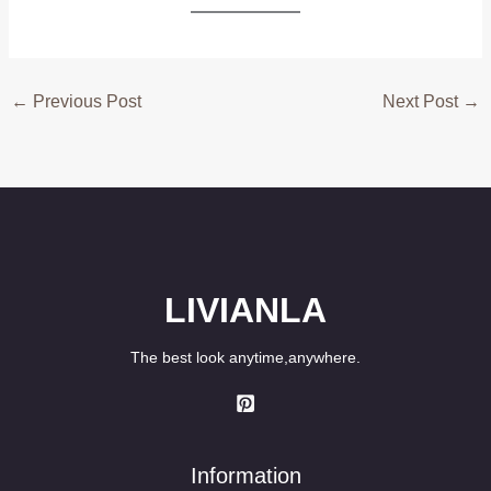
←
Previous Post
Next Post
→
LIVIANLA
The best look anytime,anywhere.
Information