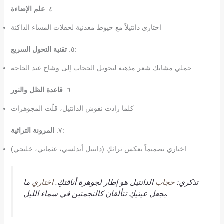
:
٤.
علم الإضاءة
اختاري دانتيلاً مع خيوط معدنية لحفلات المساء الداكنة
:
٥.
تقنية التحول السريع
حملي مشابك شعر مذهبة لتحويل الحجاب إلى وشاح عند الحاجة
:
٦.
قاعدة الظل والنور
كلما زادت نقوش الدانتيل، قلّت المجوهرات
:
٧.
المرونة التراثية
اختاري تصميماً يعكس تراثكِ (دانتيل أندلسي، عثماني، خليجي)
تذكري:
حجاب
الدانتيل هو إطار لجوهرة أناقتكِ.
اختاري
ما
يجعل عينيكِ تتألقان كالنجمتين في سماء الليل.