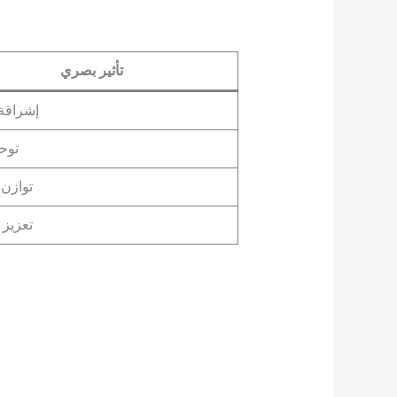
تأثير بصري
إشراقة
توحي
توازن
تعزيز 