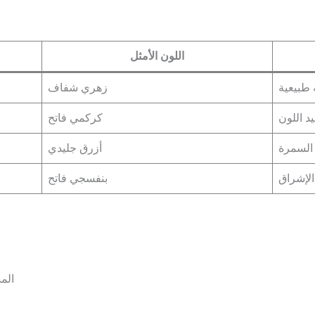
اللون الأمثل
 طبيعية
زهري شفاف
د اللون
كركمي فاتح
 السمرة
أزرق جليدي
الإشراق
بنفسجي فاتح
المس