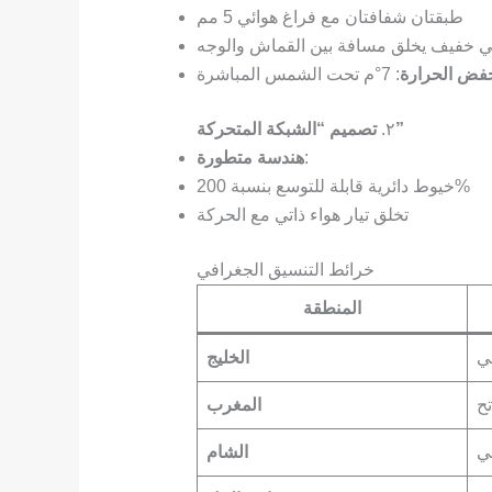
طبقتان شفافتان مع فراغ هوائي 5 مم
ي خفيف يخلق مسافة بين القماش والوجه
فض الحرارة
: 7°م تحت الشمس المباشرة
تصميم “الشبكة المتحركة”
٢.
:
هندسة متطورة
خيوط دائرية قابلة للتوسع بنسبة 200%
تخلق تيار هواء ذاتي مع الحركة
خرائط التنسيق الجغرافي
المنطقة
ي
الخليج
ح
المغرب
ي
الشام