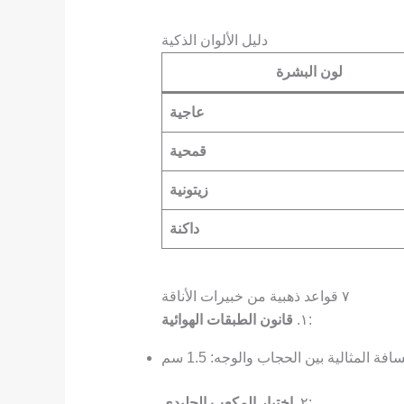
دليل الألوان الذكية
لون البشرة
عاجية
قمحية
زيتونية
داكنة
٧ قواعد ذهبية من خبيرات الأناقة
:
١.
قانون الطبقات الهوائية
افة المثالية بين الحجاب والوجه: 1.5 سم
:
٢.
اختبار المكعب الجليدي