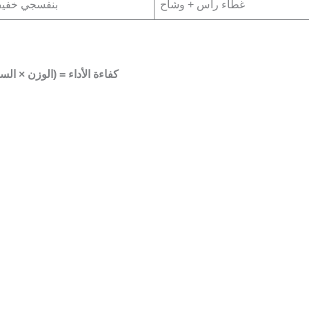
غطاء رأس + وشاح
بنفسجي خفي
(نفاذية الهواء × مؤشر الخصوصية) ÷ (الوزن × السماكة) = كفاءة الأداء