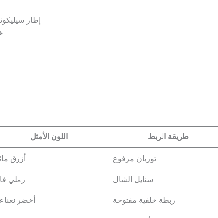
إطار سيليكون
خ
طريقة الربط
اللون الأمثل
توربان مرفوع
أزرق مائ
ستايل الشال
رملي فات
ربطة خلفية مفتوحة
أخضر نعناع