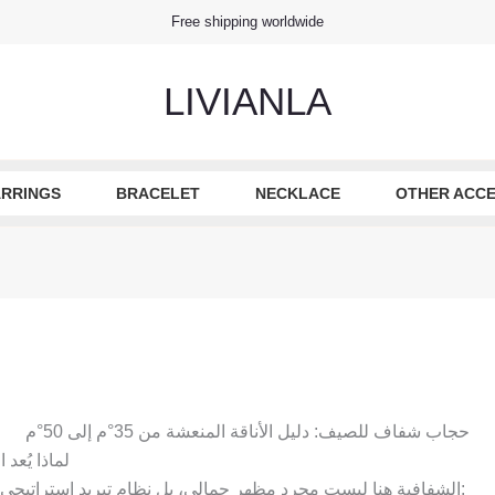
Free shipping worldwide
LIVIANLA
RRINGS
BRACELET
NECKLACE
OTHER ACCE
حجاب شفاف للصيف: دليل الأناقة المنعشة من 35°م إلى 50°م
لماذا يُع
الشفافية هنا ليست مجرد مظهر جمالي، بل نظام تبريد استراتيجي يعيد تعريف الموازنة بين الاحتشام والراحة: