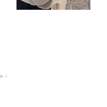
١. عرّضي الحجاب لمروحة سرعة 20 كم/ساعة