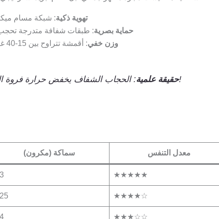
تهوية ذكية
: شبكة مسام ميكروسكوبية
حماية بصرية
: طبقات شفافة متدرجة تحجب ا
وزن خفي
: أقمشة تتراوح بين 15-40 غرام فقط – أخف 70% من القطن التقليدي
: الحجاب الشفاف يخفض حرارة فروة الرأس 8°م مقارنة بالأقمشة الكثيفة!
حقيقة علمية
معدل التنفس
سماكة (مكرون)
.3
★★★★★
.25
★★★★☆
.4
★★★☆☆