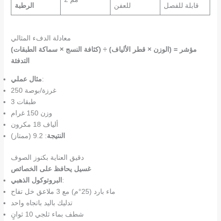
قابلة للفصل
للعفن
الرطبة
معادلة الدفء المثالي
(كثافة النسج × سماكة الطبقات) ÷ (الوزن × قطر الألياف) = مؤشر
التدفئة
:
مثال عملي
250 غرزة/بوصة
3 طبقات
وزن 150 غرام
ألياف 18 مكرون
النتيجة
: 9.2 (ممتاز)
دقيق العناية بكنوز الصوف
غسيل يحافظ على الخصائص
:
البروتوكول الذهبي
ماء بارد (25°م) مع 3 ملاعق خل تفاح
تدليك باليد باتجاه واحد
شطف بماء ثلجي 10 ثوانٍ