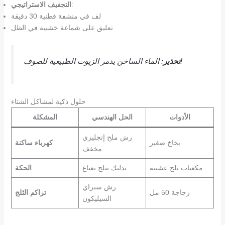
:
التجفيف الاستراتيجي
لف في منشفة قطنية 30 دقيقة
تعليق على شماعة خشبية في الظل
: الماء الساخن يدمر الزيوت الطبيعية للصوف!
تحذير
حلول ذكية لمشاكل الشتاء
الأدوات
الحل الهندسي
المشكلة
رش ملح إنجليزي
بخاخ صغير
كهرباء ساكنة
مخفف
مكعبات ثلج عشبية
تدليك بثلج نعناع
الحكة
رش سبراي
زجاجة 50 مل
تراكم الثلج
السيليكون