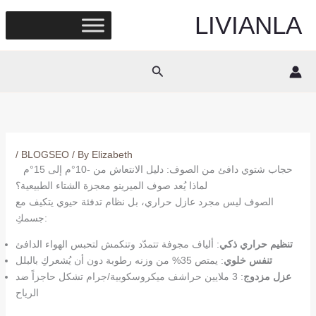
Skip
LIVIANLA
to
content
Search
/
BLOGSEO
/ By
Elizabeth
حجاب شتوي دافئ من الصوف: دليل الانتعاش من -10°م إلى 15°م
لماذا يُعد صوف الميرينو معجزة الشتاء الطبيعية؟
الصوف ليس مجرد عازل حراري، بل نظام تدفئة حيوي يتكيف مع
جسمكِ:
تنظيم حراري ذكي
: ألياف مجوفة تتمدّد وتنكمش لتحبس الهواء الدافئ
تنفس خلوي
: يمتص 35% من وزنه رطوبة دون أن يُشعركِ بالبلل
عزل مزدوج
: 3 ملايين حراشف ميكروسكوبية/جرام تشكل حاجزاً ضد
الرياح