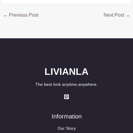
←
Previous Post
Next Post
→
LIVIANLA
The best look anytime,anywhere.
Information
Our Story