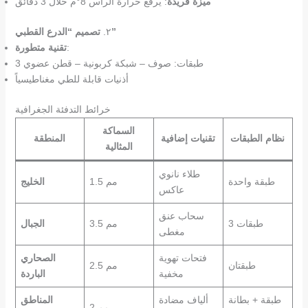
ميزة فريدة
: يرفع حرارة الرأس 8°م خلال 3 دقائق
تصميم “الدرع القطبي”
٢.
:
تقنية متطورة
3 طبقات: صوف – شبكة كربونية – قطن عضوي
أذنيات قابلة للطي مغناطيسياً
خرائط التدفئة الجغرافية
السماكة
نظام الطبقات
تقنيات إضافية
المنطقة
المثالية
طلاء نانوي
طبقة واحدة
1.5 مم
الخليج
عاكس
سحاب عنق
3 طبقات
3.5 مم
الجبال
مغطى
فتحات تهوية
الصحاري
طبقتان
2.5 مم
مخفية
الباردة
طبقة + بطانة
ألياف مضادة
المناطق
2 مم