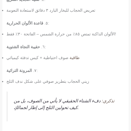
تعريض الحجاب للبخار البارد ٣ دقائق لاستعادة النعومة
:
٥.
قاعدة الألوان الحرارية
الألوان الداكنة تمتص ٨٥٪ من حرارة الشمس – الفاتحة ٣٠٪ فقط!
:
٦.
حقيبة النجاة الشتوية
طاقية
صوف احتياطية + كيس تدفئة كيميائي
:
٧.
المرونة التراثية
زيني الحجاب بتطريز صوفي على شكل ندف الثلج
تذكري:
دفء الشتاء الحقيقي لا يأتي من الصوف، بل من
كيف تحولين الثلج إلى إطار لجمالكِ.