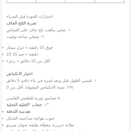
اختبارات الجودة قبل الشراء
تجربة الثلج الجاف
١. ضعي مكعب ثلج جاف على القماش
٢. شغلي ساعة توقيت:
فوق 15 دقيقة = عزل ممتاز
10-15 دقيقة = جيد
أقل من 10 دقائق = رديء
اختبار الانكماش
١. قيسي الطول قبل وبعد غمره في ماء دافئ 5 دقائق
٢. نسبة الانكماش المقبولة: أقل من 3%
٥ تصاميم ثورية للطقس القاسي
حجاب “الخلية النحلية”
١.
:
هندسة التدفئة
جيوب هوائية سداسية الشكل
بطانة حريرية مغطاة بطبقة صوف ميرينو