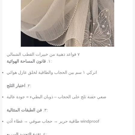
٧ قواعد ذهبية من خبيرات القطب الشمالي
:
١.
قانون المساحة الهوائية
اتركي ١ سم بين الحجاب والطاقية لخلق عازل هوائي
:
٢.
اختبار الثلج
ضعي حفنة ثلج على الحجاب – ذوبان البطيء = جودة عالية
:
٣.
فن الطبقات المتتالية
طاقية حرير → حجاب صوفي → غطاء أذن windproof
:
٤.
تقنية التجديد السريع