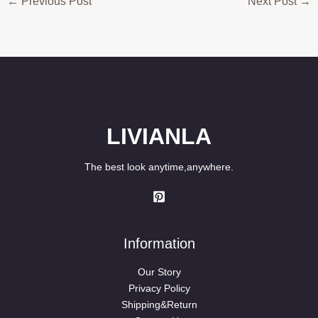
←
Previous Post
Next Post
→
LIVIANLA
The best look anytime,anywhere.
Information
Our Story
Privacy Policy
Shipping&Return