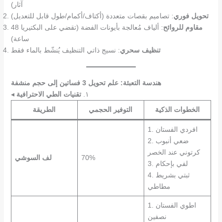
آثار)
تحويل فوري
: تصاميم بقصات متعددة (أكتاف/أكمام/طول قابل للتعديل)
مقاوم للروائح
: ألياف مُعالجة بأيونات الفضة (تقضي على البكتيريا 48
ساعة)
تنظيف سحري
: نسيج ذاتي التنظيف يُنشّط بالماء فقط
هندسة التعبئة: علم تحويل 3 فساتين إلى حجم منشفة
◂ ١.
تقنيات الطي الاحترافية
الخطوات الذكية
التوفير الحجمي
الطريقة
1. افردي الفستان
2. ضعي أنبوب
كرتوني عند الخصر
70%
لف السوشي
3. لفي بإحكام
4. ثبتي بشريط
مطاطي
1. اطوي الفستان
نصفين