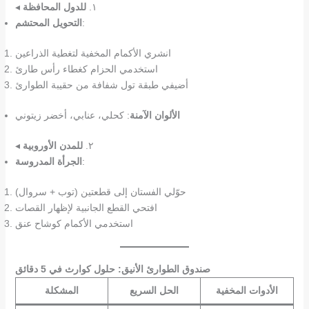
◂ ١.
للدول المحافظة
:
التحويل المحتشم
انشري الأكمام المخفية لتغطية الذراعين
استخدمي الحزام كغطاء رأس طارئ
أضيفي طبقة تول شفافة من حقيبة الطوارئ
الألوان الآمنة
: كحلي، عنابي، أخضر زيتوني
◂ ٢.
للمدن الأوروبية
:
الجرأة المدروسة
حوّلي الفستان إلى قطعتين (توب + سروال)
افتحي القطع الجانبية لإظهار القصات
استخدمي الأكمام كوشاح عنق
صندوق الطوارئ الأنيق: حلول كوارث في 5 دقائق
الأدوات المخفية
الحل السريع
المشكلة