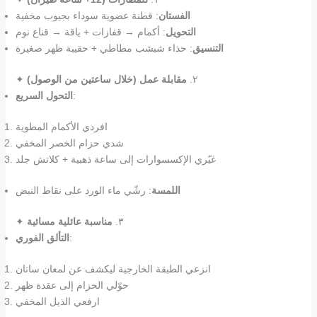
الفستان
: قطنة عضوية سوداء بجيوب مخفية
التحويل
: أكمام → قفازات + ياقة → قناع نوم
التنسيق
: حذاء شبشب مطاطي + حقيبة ظهر صغيرة
✦ ٢.
مقابلة عمل (خلال ساعتين من الوصول)
:
التحول السريع
افردي الأكمام المطوية
شدي حزام الخصر المخفي
غيّري الإكسسوارات إلى ساعة ذهبية + كلاتش جلد
اللمسة
: رشّي ماء الورد على نقاط النبض
✦ ٣.
مناسبة عائلية مسائية
:
التألق الفوري
انزعي الطبقة الخارجية ليكشف عن لمعان ساتان
حوّلي الحزام إلى عقدة ظهر
ارفعي الذيل المخفي