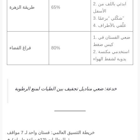
2. ابدئي باللف من
65%
طريقة الزهرة
الأسفل
3. شكّلي “برعمًا”
4. غلّفي بالأطراف
1. ضعي الفستان في
كيس ضغط
80%
فراغ الفضاء
2. استخدمي مكنسة
يدوية لشفط الهواء
خدعة: ضعي مناديل تجفيف بين الطيات لمنع الرطوبة
خريطة التنسيق العالمي: فستان واحد لـ 7 مواقف
✦ ١.
للمطارات (12+ ساعة طيران)