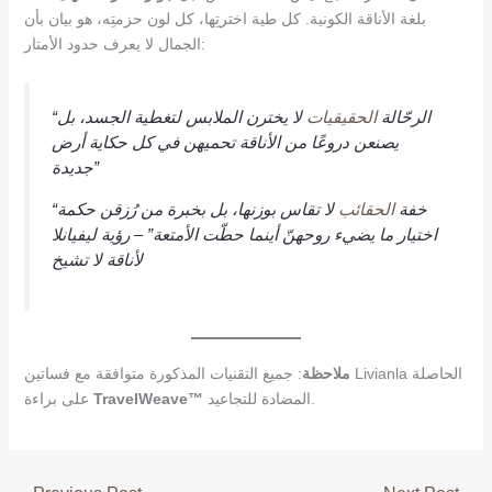
بلغة الأناقة الكونية. كل طية اخترتِها، كل لون حزمتِه، هو بيان بأن
الجمال لا يعرف حدود الأمتار:
“الرحّالة
الحقيقيات
لا يخترن الملابس لتغطية الجسد، بل
يصنعن دروعًا من الأناقة تحميهن في كل حكاية أرض
جديدة”
“خفة
الحقائب
لا تقاس بوزنها، بل بخبرة من رُزقن حكمة
اختيار ما يضيء روحهنّ أينما حطّت الأمتعة” – رؤية ليفيانلا
لأناقة لا تشيخ
ملاحظة
: جميع التقنيات المذكورة متوافقة مع فساتين Livianla الحاصلة
المضادة للتجاعيد.
TravelWeave™
على براءة