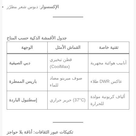
الإكسسوار
: دبوس شعر مطرّز
جدول الأقمشة الذكية حسب المناخ
تقنية خاصة
القماش الأمثل
الوجهة
قطن تبخيري
أنابيب هوائية مجهرية
دبي الصيفية
(CoolMax)
صوف ميرينو مضاد
طلاء DWR عاكس
باريس الممطرة
للماء
ألياف كربونية مولدة
حرير حراري (37°C)
إسطنبول الباردة
للحرارة
تكتيكات عبور الثقافات: أناقة بلا حواجز