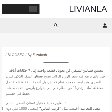
Skip
LIVIANLA
to
content
Search
/
BLOGSEO
/ By
Elizabeth
تنسيق فساتين للسفر: فن تحويل قطعة واحدة إلى 7 حكايات أناقة
في عالم يرتفع فيه سعر الوزن الزائد، يصبح
فستان السفر الذكي
كنزكِ
السري. هذه ليست مجرد قطع قماش، بل أنظمة أناقة متكاملة تحل
معضلة “ماذا أرتدي؟” من مطار دبي إلى شوارع باريس، بثلاث طبقات
فقط في حقيبتكِ.
٤ معايير ذهبية لاختيار فستان السفر المثالي:
مضاد للتجاعيد
: أقمشة مثل
“كريب الماس”
(تتحمل 1000 طي دون