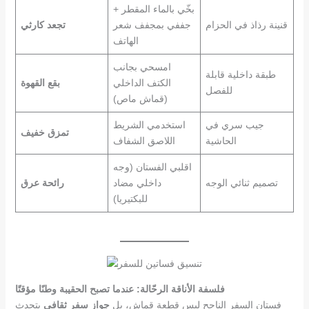
بخّي بالماء المقطر +
قنينة رذاذ في الحزام
جففي بمجفف شعر
تجعد كارثي
الهاتف
امسحي بجانب
طبقة داخلية قابلة
الكتف الداخلي
بقع القهوة
للفصل
(قماش ماص)
جيب سري في
استخدمي الشريط
تمزق خفيف
الحاشية
اللاصق الشفاف
اقلبي الفستان (وجه
تصميم ثنائي الوجه
داخلي مضاد
رائحة عرق
للبكتيريا)
فلسفة الأناقة الرحّالة: عندما تصبح الحقيبة وطنًا مؤقتًا
فستان السفر الناجح ليس قطعة قماش، بل
جواز سفر ثقافي
يتحدث