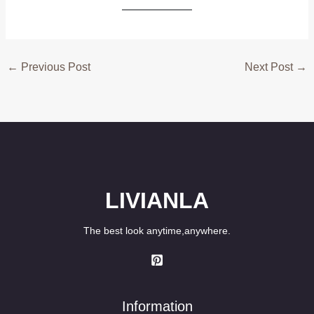
←
Previous Post
Next Post
→
LIVIANLA
The best look anytime,anywhere.
Information