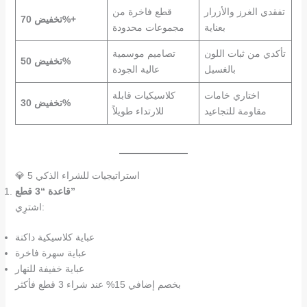
تفقدي الغرز والأزرار
قطع فاخرة من
تخفيض 70%+
بعناية
مجموعات محدودة
تأكدي من ثبات اللون
تصاميم موسمية
تخفيض 50%
بالغسيل
عالية الجودة
اختاري خامات
كلاسيكيات قابلة
تخفيض 30%
مقاومة للتجاعيد
للارتداء طويلاً
💎 5 استراتيجيات للشراء الذكي
قاعدة “3 قطع”
اشترِي:
عباية كلاسيكية داكنة
عباية سهرة فاخرة
عباية خفيفة للنهار
بخصم إضافي 15% عند شراء 3 قطع فأكثر