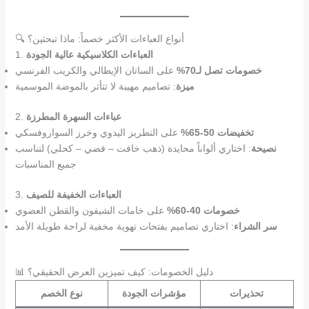
🔍 أنواع العباءات الأكثر خصماً: ماذا تبحثين؟
العباءات الكلاسيكية عالية الجودة
1.
خصومات تصل لـ70%
على الساتان الإيطالي والكريب الفرنسي
ميزة
: تصاميم مهيبة لا تتأثر بالموضة الموسمية
عباءات السهرة المطرزة
2.
تخفيضات 50-65%
على التطريز اليدوي وخرز السواروفسكي
نصيحة
: اختاري ألواناً محايدة (ذهب خافت – فضي – كحلي) لتناسب
جميع المناسبات
العباءات الخفيفة للصيف
3.
خصومات 40-60%
على خامات الشيفون والقطن العضوي
سر الشراء
: اختاري تصاميم بفتحات تهوية مخفية لراحة طويلة الأمد
📊 دليل الخصومات: كيف تميزين العرض الحقيقي؟
تحذيرات
مؤشرات الجودة
نوع الخصم