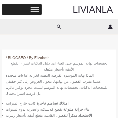
Skip
LIVIANLA
to
content
Search
/
BLOGSEO
/ By
Elizabeth
تخفيضات نهاية الموسم على العباءات: دليل الذكيات لشراء القطع
الأنيقة بأسعار مذهلة
لماذا نهاية الموسم؟ الفرصة الذهبية لخزانة عباءات متجددة!
عندما تقترب الفصول من نهايتها، تتحول العروض إلى كنز حقيقي
للمحجبات الذكيات. تخفيضات نهاية الموسم ليست مجرد توفير مالي،
بل فرصة استراتيجية لـ:
امتلاك تصاميم فاخرة
كانت خارج الميزانية
بناء خزانة متنوعة
بقطع كلاسيكية وعصرية تدوم لسنوات
الاستعداد مبكراً
للفصول القادمة بقطع أنيقة بأسعار رمزية