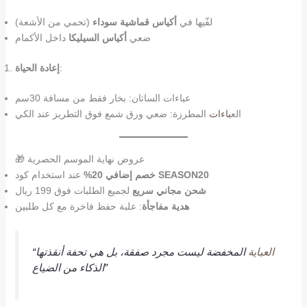
لفّيها في
أكياس قماشية سوداء
(تحمي من الأشعة)
ضعي
أكياس السيليكا
داخل الأكمام
:
إعادة الحياة
عباءات الساتان: بخار فقط من مسافة 30سم
الع
باءات
المطرزة: ضعي ورق شمع فوق التطريز عند الكي
🎁 عروض نهاية الموسم الحصرية
SEASON20
عند استخدام كود
خصم إضافي 20%
شحن مجاني سريع
لجميع الطلبات فوق 199 ريال
هدية مفاجأة
: علبة حفظ فاخرة مع كل طلبين
العباية
المخفضة ليست مجرد صفقة، بل هي تحفة أنقذتها
“
الذكاء من الضياع”