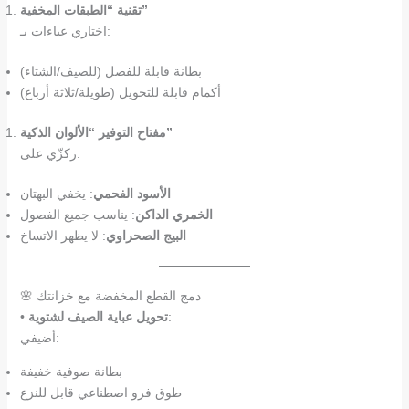
تقنية “الطبقات المخفية”
اختاري عباءات بـ:
بطانة قابلة للفصل (للصيف/الشتاء)
أكمام قابلة للتحويل (طويلة/ثلاثة أرباع)
مفتاح التوفير “الألوان الذكية”
ركزّي على:
الأسود الفحمي
: يخفي البهتان
الخمري الداكن
: يناسب جميع الفصول
البيج الصحراوي
: لا يظهر الاتساخ
🌸 دمج القطع المخفضة مع خزانتك
:
تحويل عباية الصيف لشتوية
•
أضيفي:
بطانة صوفية خفيفة
طوق فرو اصطناعي قابل للنزع