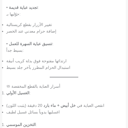
:
تجديد عباية قديمة
•
حوّليها بـ:
تغيير الأزرار بقطع كريستالية
إضافة حزام معدني عند الخصر
:
تنسيق عباية السهرة للعمل
•
بسيط جداً:
ارتدائها مفتوحة فوق بدلة كريب أنيقة
استبدال الحزام المطرز بآخر جلد بسيط
🧼 أسرار العناية بالقطع المخفضة
:
الغسيل الأولي
انقعي العباية في
خل أبيض + ماء بارد
20 دقيقة (يثبت اللون)
اغسليها يدوياً بسائل غسيل لطيف
:
التخزين الموسمي