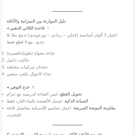
دليل الموازنة بين الميزانية والأناقة
◂ ١.
قاعدة الثلاثي الذهبي
اختيار 3 ألوان أساسية (كحلي – رمادي – بورجوندي) تدمج معًا بلا
حدود، مع 4 قطع فقط:
عباءة محولة (طويلة/قصيرة)
جاكيت دانتيل
حجابان بتركيبات مختلفة
حذاء كاجوال بكعب مخفي
◂ ٢.
خدع التوفير
تحويل القطع
: لبس العباءة كدريسة مع حزام
الصيانة الذكية
: غسيل الأقمشة بالماء البارد فقط
مقاومة الموضة السريعة
: اختيار تصاميم كلاسيكية بتفاصيل قابلة
للتحديث
فلسفة الأناقة الأكاديمية: عندما يصبح اللبس بيانًا شخصيًا