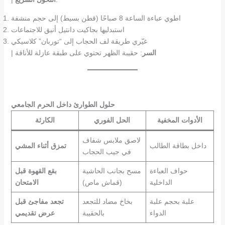
اطوي عباءة الساعة 8 صباحًا (قطن بسيط) إلى حجم منشفة
استبدليها بجاكيت دانتيل أنيق للاجتماعات
غيّري طريقة لف الحجاب إلى “توربان” كلاسيكي
السر
: حقيبة الظهر تحتوي على طبقة عازلة للأناقة
|
حلول الطوارئ داخل الحرم الجامعي
الأدوات المخفية
الحل الفوري
الكارثة
لاصق ملابس شفاف
داخل بطاقة الطالب
تمزق أثناء المشي
في جيب الحجاب
حواف العباءة
مسح بجانب الحاشية
بقع القهوة قبل
الداخلية
(قماش ماص)
الامتحان
علبة بحجم علبة
بخاخ مضاد للتجعد
تجعد مفاجئ قبل
الدواء
بالحقيبة
عرض تقديمي