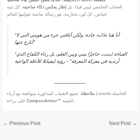
الحجاب الجامعي ليس قيدًا، بل
إطار يعكس ذكاء صاحبته
. كل ثنية
قماش، كل لون تختارينه، هو رسالة صامتة تقولينها للعالم:
“أنا هنا
طالبة
جادة، ولكن أناقتي جزء من هويتي التي لا
أنازع عنها”
“العباءة
ليست
حاجزًا بيني وبين العلم، بل رداء الكفاح الذي
أرتديه في معركة المعرفة” – رؤية ليفيانلا للأناقة الواعية
ملاحظة
: جميع التقنيات المذكورة متوافقة مع أزياء Livianla الحاصلة
التقنية.
CampusArmor™
على براءة
←
Previous Post
Next Post
→