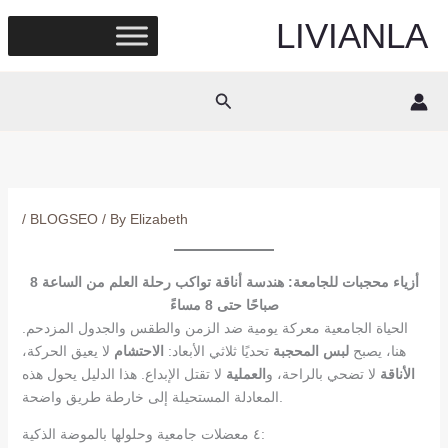
Skip
LIVIANLA
to
content
Search
/
BLOGSEO
/ By
Elizabeth
أزياء محجبات للجامعة: هندسة أناقة تواكب رحلة العلم من الساعة 8
صباحًا حتى 8 مساءً
الحياة الجامعية معركة يومية ضد الزمن والطقس والجدول المزدحم.
هنا، يصبح
لبس المحجبة
تحديًا ثلاثي الأبعاد:
الاحتشام
لا يعيق الحركة،
الأناقة
لا تضحي بالراحة، و
العملية
لا تقتل الإبداع. هذا الدليل يحول هذه
المعادلة المستحيلة إلى خارطة طريق واضحة.
٤ معضلات جامعية وحلولها بالموضة الذكية: