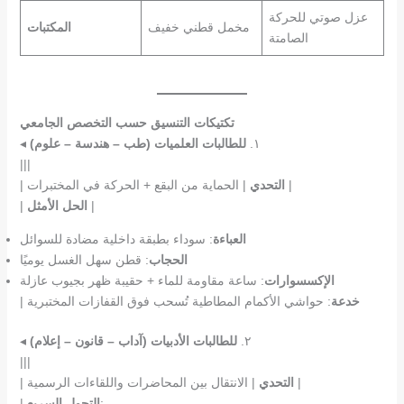
عزل صوتي للحركة
مخمل قطني خفيف
المكتبات
الصامتة
تكتيكات التنسيق حسب التخصص الجامعي
◂ ١.
للطالبات العلميات (طب – هندسة – علوم)
|||
| الحماية من البقع + الحركة في المختبرات |
التحدي
|
|
الحل الأمثل
|
العباءة
: سوداء بطبقة داخلية مضادة للسوائل
الحجاب
: قطن سهل الغسل يوميًا
الإكسسوارات
: ساعة مقاومة للماء + حقيبة ظهر بجيوب عازلة
خدعة
: حواشي الأكمام المطاطية تُسحب فوق القفازات المختبرية
|
◂ ٢.
للطالبات الأدبيات (آداب – قانون – إعلام)
|||
| الانتقال بين المحاضرات واللقاءات الرسمية |
التحدي
|
:
التحول السريع
|