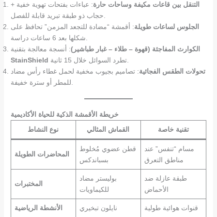
التنقل بين قاعات مكيفة وساحات حارة
: عباءات بفتحات تهوية خفية +
حجاب ذو طبقة تبريد قابلة للفصل.
الجلوس لساعات طويلة
: أقمشة “مضادة للتجعد المزمن” تحافظ على
شكلها بعد 6 ساعات دراسة.
الكوارث المفاجئة (قهوة – طلاء – غبار طباشير)
: أنسجة معالجة بتقنية
تطرد السوائل خلال 15 ثانية.
StainShield
تحولات الطقس الفجائية
: تصاميم بجيوب مخفية لحمل غطاء رأس مضاد
للمطر أو سترة خفيفة.
خريطة الأقمشة الذكية للحياة الأكاديمية
تقنية خاصة
القماش المثالي
نوع النشاط
مسام “تنفس” عند
قطن عضوي مُخلوط
المحاضرات الطويلة
مناطق التعرق
بسباندكس
طبقة عازلة ضد
بوليستر مضاد
المختبرات
الأحماض
للكيماويات
قنوات هوائية طولية
نايلون تبخيري
الأنشطة الرياضية