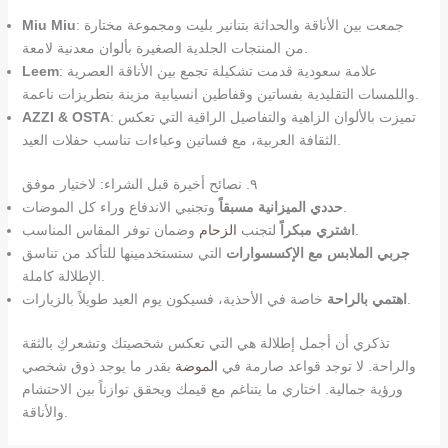
: جمعت بين الأناقة والحداثة بتنانير بليت ومجموعة مختارة
Miu Miu
من المنتجات الجلدية الصغيرة بألوان معدنية لامعة.
: علامة سعودية قدمت تشكيلة تجمع بين الأناقة العصرية
Leem
واللمسات التقليدية بفساتين وقفاطين انسيابية مزينة بتطريزات ناعمة.
: تميزت بالألوان الزاهية والتفاصيل الراقية التي تعكس
AZZI & OSTA
الثقافة العربية، مع فساتين وعباءات تناسب حفلات العيد.
٩. نصائح أخيرة قبل الشراء: لاختيار موفق
وتجنبي الاندفاع وراء كل الموضات.
حددي الميزانية مسبقاً
وضمان توفر المقاس المناسب.
اشتري مبكراً
لتجنب
الزحام
جربي الملابس مع الإكسسوارات
التي ستستخدمينها للتأكد من تناسق
الإطلالة كاملة.
خاصة في الأحذية، فسيكون يوم العيد طويلاً بالزيارات.
اهتمي بالراحة
تذكري أن أجمل إطلالة هي التي تعكس شخصيتك وتشعركِ بالثقة
والراحة. لا توجد قواعد صارمة في
الموضة
بقدر ما يوجد ذوق شخصي
ورؤية جمالية. اختاري ما يتناغم مع قيمك ويحقق توازناً بين الاحتشام
والأناقة.