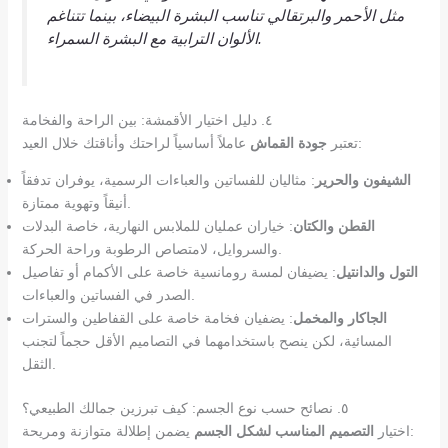
مثل الأحمر والبرتقالي تناسب البشرة البيضاء، بينما تتناغم
الألوان الترابية مع البشرة السمراء.
٤. دليل اختيار الأقمشة: بين الراحة والفخامة
عاملاً أساسياً لراحتك وأناقتك خلال العيد:
تعتبر
جودة القماش
الشيفون والحرير
: مثاليان للفساتين والعباءات الرسمية، يوفران تدفقاً
أنيقاً وتهوية ممتازة.
القطن والكتان
: خياران عمليان للملابس النهارية، خاصة البدلات
والسروايل، لامتصاص الرطوبة وراحة الحركة.
التول والدانتيل
: يضيفان لمسة رومانسية خاصة على الأكمام أو تفاصيل
الصدر في الفساتين والعباءات.
الجاكار والمخمل
: يضفيان فخامة خاصة على القفاطين والسترات
المسائية، لكن ينصح باستخدامهما في التصاميم الأقل حجماً لتجنب
الثقل.
٥. نصائح حسب نوع الجسم: كيف تبرزين جمالك الطبيعي؟
يضمن إطلالة متوازنة ومريحة:
اختيار
التصميم المناسب لشكل الجسم