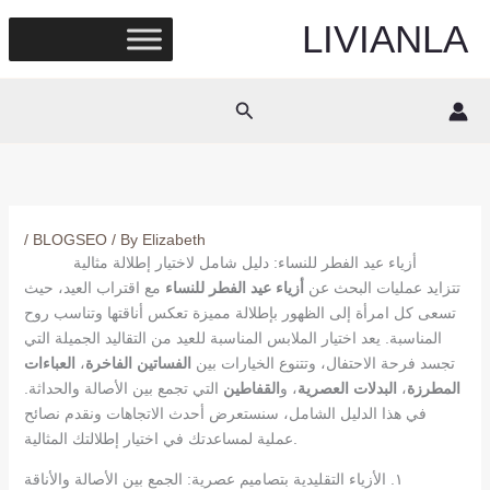
Skip
LIVIANLA
to
content
Search
/
BLOGSEO
/ By
Elizabeth
أزياء عيد الفطر للنساء: دليل شامل لاختيار إطلالة مثالية
تتزايد عمليات البحث عن
أزياء عيد الفطر للنساء
مع اقتراب العيد، حيث
تسعى كل امرأة إلى الظهور بإطلالة مميزة تعكس أناقتها وتناسب روح
المناسبة. يعد اختيار الملابس المناسبة للعيد من التقاليد الجميلة التي
تجسد فرحة الاحتفال، وتتنوع الخيارات بين
الفساتين الفاخرة
،
العباءات
المطرزة
،
البدلات العصرية
، و
القفاطين
التي تجمع بين الأصالة والحداثة.
في هذا الدليل الشامل، سنستعرض أحدث الاتجاهات ونقدم نصائح
عملية لمساعدتك في اختيار إطلالتك المثالية.
١. الأزياء التقليدية بتصاميم عصرية: الجمع بين الأصالة والأناقة