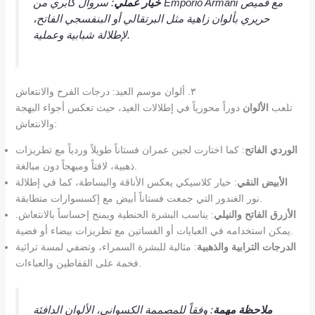
خيار عملي
: سروال كابري من Emporio Armani مع قميص
حريري بألوان زاهية مثل البرتقالي أو البنفسجي الفاتح،
لإطلالة شبابية وعملية.
٣. ألوان موسم العيد: درجات الفرح والانتعاش
تلعب
الألوان
دوراً محورياً في إطلالات العيد، حيث تعكس أجواء البهجة
والانتعاش:
الوردي الفاتح
: كما اختارت لجين عمران فستاناً طويلاً وردياً مع تطريزات
ذهبية، لافتاً ومبهجاً دون مبالغة.
الأبيض النقي
: خيار كلاسيكي يعكس الأناقة والبساطة، كما في إطلالة
نور الغندور التي جمعت فستاناً أبيض مع إكسسوارات متطابقة.
الأزرق الفاتح والنيلي
: يناسب البشرة الحنطية ويمنح إحساساً بالانتعاش.
يمكن استخدامه في العبايات أو الفساتين مع تطريزات بيضاء أو فضية.
الدرجات الترابية والذهبية
: مثالية للبشرة السمراء، وتضفي لمسة تراثية
فخمة على القفاطين والعباءات.
ملاحظة مهمة
: وفقاً للمصممة الكسواني، الألوان الدافئة