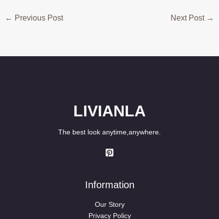
←
Previous Post
Next Post
→
LIVIANLA
The best look anytime,anywhere.
Information
Our Story
Privacy Policy