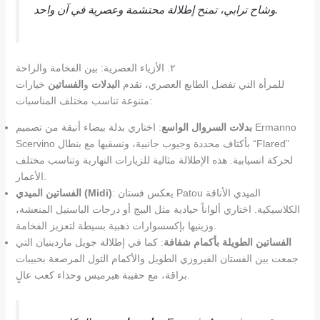
وشاح ترابي، تمنح إطلالة محتشمة وعصرية في آن واحد.
٢. الأزياء العصرية: بين الفخامة والراحة
للمرأة التي تفضل الطابع العصري، تقدم
البدلات
و
الفساتين
خيارات
متنوعة تناسب مختلف المناسبات:
بدلات السروال الواسع
: اختاري بدلة بيضاء أنيقة من تصميم Ermanno
Scervino بأكتاف محددة وجيوب جانبية، ونسقيها مع بنطال “Flared”
لحركة انسيابية. هذه الإطلالة مثالية للزيارات النهارية وتناسب مختلف
الأعمار.
: يعكس فستان Patou الميدي الأناقة
الفساتين الميدي (Midi)
الكلاسيكية. اختاري ألواناً حيادية مثل البيج أو درجات الباستيل المنعشة،
وزينيها بإكسسوارات ذهبية بسيطة لتعزيز الفخامة.
الفساتين الطويلة بأكمام شفافة
: كما في إطلالة جويل ماردينيان التي
جمعت بين الفستان الفيروزي الطويل والأكمام التول المرصعة بحبيبات
براقة، مع حقيبة هيرميس وحذاء كعب عالٍ.