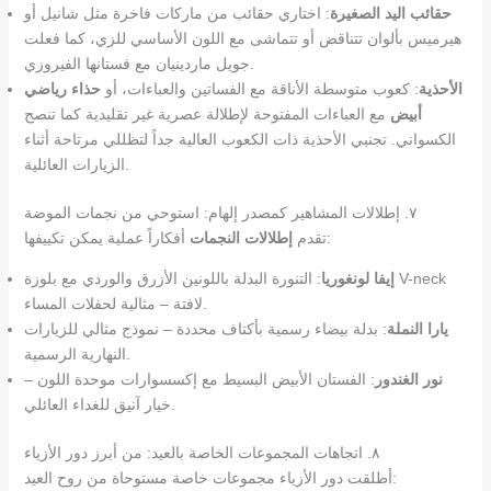
حقائب اليد الصغيرة
: اختاري حقائب من ماركات فاخرة مثل شانيل أو
هيرميس بألوان تتناقض أو تتماشى مع اللون الأساسي للزي، كما فعلت
جويل ماردينيان مع فستانها الفيروزي.
الأحذية
: كعوب متوسطة الأناقة مع الفساتين والعباءات، أو
حذاء رياضي
أبيض
مع العباءات المفتوحة لإطلالة عصرية غير تقليدية كما تنصح
الكسواني. تجنبي الأحذية ذات الكعوب العالية جداً لتظللي مرتاحة أثناء
الزيارات العائلية.
٧. إطلالات المشاهير كمصدر إلهام: استوحي من نجمات الموضة
أفكاراً عملية يمكن تكييفها:
تقدم
إطلالات النجمات
إيفا لونغوريا
: التنورة البدلة باللونين الأزرق والوردي مع بلوزة V-neck
لافتة – مثالية لحفلات المساء.
يارا النملة
: بدلة بيضاء رسمية بأكتاف محددة – نموذج مثالي للزيارات
النهارية الرسمية.
نور الغندور
: الفستان الأبيض البسيط مع إكسسوارات موحدة اللون –
خيار آنيق للغداء العائلي.
٨. اتجاهات المجموعات الخاصة بالعيد: من أبرز دور الأزياء
أطلقت دور الأزياء مجموعات خاصة مستوحاة من روح العيد: