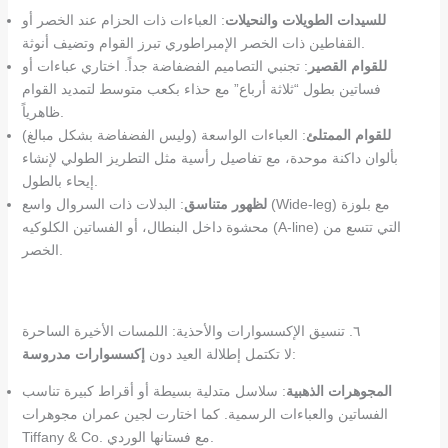
للسيدات الطويلات والنحيلات
: العباءات ذات الحزام عند الخصر أو
القفاطين ذات الخصر الإمبراطوري تبرز القوام وتضيف أنوثة.
للقوام القصير
: تجنبي التصاميم الفضفاضة جداً. اختاري عباءات أو
فساتين بطول “ثلاثة أرباع” مع حذاء بكعب متوسط لتمديد القوام
ظاهرياً.
للقوام الممتلئ
: العباءات الواسعة (وليس الفضفاضة بشكل مبالغ)
بألوان داكنة موحدة، مع تفاصيل رأسية مثل التطريز الطولي لإنشاء
إيحاء بالطول.
لظهور متناسق
: البدلات ذات السروال واسع (Wide-leg) مع بلوزة
محشوة داخل البنطال، أو الفساتين الكلوكيه (A-line) التي تتسع من
الخصر.
٦. تنسيق الإكسسوارات والأحذية: اللمسات الأخيرة الساحرة
:
لا تكتمل إطلالة العيد دون
إكسسوارات مدروسة
المجوهرات الذهبية
: سلاسل متدلية بسيطة أو أقراط كبيرة تناسب
الفساتين والعباءات الرسمية. كما اختارت لجين عمران مجوهرات
Tiffany & Co. مع فستانها الوردي.