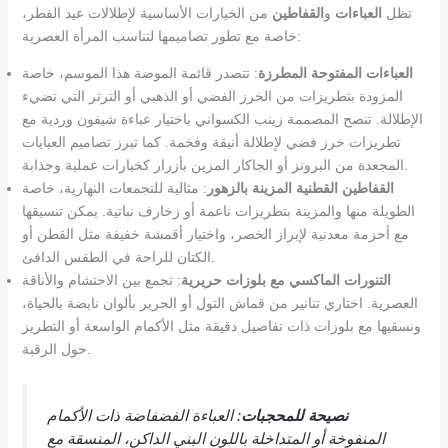
تظل
العباءات
و
القفاطين
من الخيارات الأساسية لإطلالات عيد الفطر،
خاصة مع تطور تصاميمها لتناسب المرأة العصرية:
العباءات المفتوحة المطرزة
: تتصدر قائمة الموضة هذا الموسم، خاصة
المزودة بتطريزات من الخرز الفضي أو الذهبي أو الترتر التي تضيء
الإطلالة. تنصح المصممة زينب الكسواني باختيار عباءة شيفون وردية مع
تطريزات خرز فضي لإطلالة أنيقة وفخمة. كما تبرز تصاميم العبايات
المجعدة من البرونز أو الجاكار المزين بأزرار كخيارات عملية وجذابة.
القفاطين القطنية المزينة بالزهور
: مثالية للتجمعات النهارية، خاصة
الطويلة منها والمزينة بتطريزات ناعمة أو زخارف نباتية. يمكن تنسيقها
مع أحزمة معدنية لإبراز الخصر، واختيار أقمشة خفيفة مثل القطن أو
الكتان للراحة في الطقس الدافئ.
التنورات الماكسي مع بلوزات حريرية
: تجمع بين الاحتشام والأناقة
العصرية. اختاري تنانير من قماش التول أو الحرير بألوان نابضة بالحياة،
ونسقيها مع بلوزات ذات تفاصيل دقيقة مثل الأكمام الواسعة أو التطريز
حول الرقبة.
نصيحة للمحجبات
: العباءة الفضفاضة ذات الأكمام
المنفوخة أو المتداخلة باللون البني الداكن، المنسقة مع